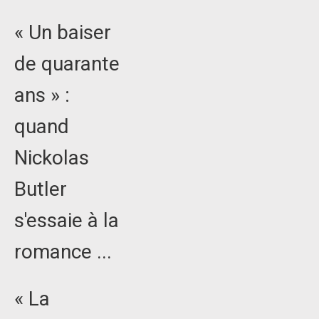
« Un baiser
de quarante
ans » :
quand
Nickolas
Butler
s'essaie à la
romance ...
« La