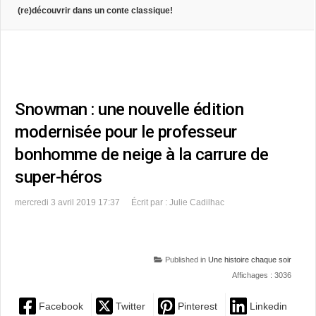
(re)découvrir dans un conte classique!
Snowman : une nouvelle édition
modernisée pour le professeur
bonhomme de neige à la carrure de
super-héros
mercredi 3 avril 2019 17:37
Écrit par : Julie Cadilhac
Published in
Une histoire chaque soir
Affichages : 3036
Facebook
Twitter
Pinterest
Linkedin