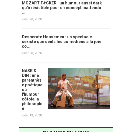
MOZART F#CKER : un humour aussi dark
qu'irrésistible pour un concept inattendu
…
juillet 20, 2026
Desperate Housemen : un spectacle
sexiste que seuls les comédiens à la joie
co…
juillet 20, 2026
NASR &
DIN : une
parenthès
e poétique
où
l'humour
côtoie la
philosophi
e
juillet 19, 2026