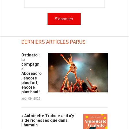
DERNIERS ARTICLES PARUS
Ostinato :
la
compagni
e
Akoreacro
, encore
plus fort,
encore
plus haut!
août 09, 2026
« Antoinette Trubule » : il n’y
a de richesses que dans
l’humain