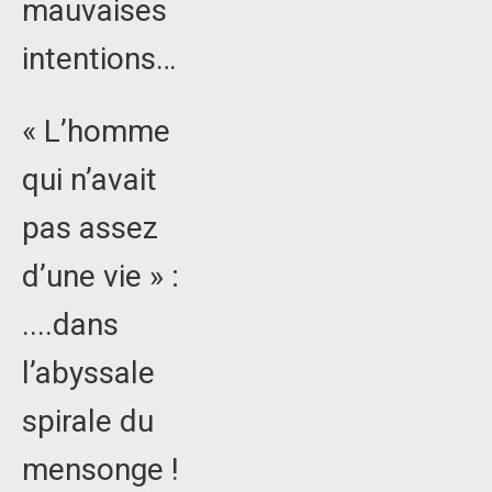
mauvaises
intentions…
« L’homme
qui n’avait
pas assez
d’une vie » :
....dans
l’abyssale
spirale du
mensonge !