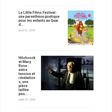
Le Little Films Festival :
une parenthèse poétique
pour les enfants au Quai
d…
août 01, 2026
Hitchcock
et Mary
Rose :
entre
tension et
révélation
s, une
pièce
taillée
pou…
juillet 20, 2026