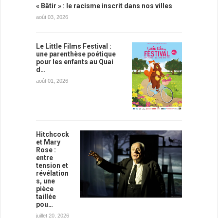
« Bâtir » : le racisme inscrit dans nos villes
août 03, 2026
Le Little Films Festival :
une parenthèse poétique
pour les enfants au Quai
d…
août 01, 2026
Hitchcock
et Mary
Rose :
entre
tension et
révélation
s, une
pièce
taillée
pou…
juillet 20, 2026