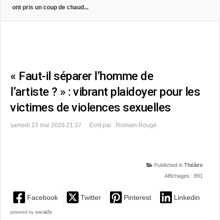
ont pris un coup de chaud...
« Faut-il séparer l’homme de
l’artiste ? » : vibrant plaidoyer pour les
victimes de violences sexuelles
samedi 23 mai 2026 21:37
Écrit par : Romain Rougé
Published in
Théâtre
Affichages : 891
Facebook
Twitter
Pinterest
Linkedin
powered by
social2s