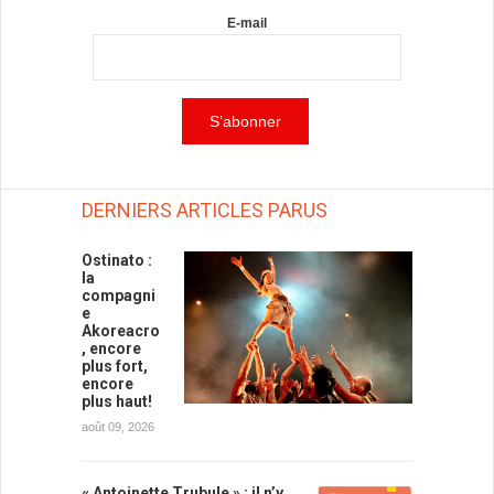
E-mail
DERNIERS ARTICLES PARUS
Ostinato :
la
compagni
e
Akoreacro
, encore
plus fort,
encore
plus haut!
août 09, 2026
« Antoinette Trubule » : il n’y