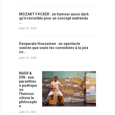
MOZART F#CKER : un humour aussi dark
qu'irrésistible pour un concept inattendu
…
juillet 20, 2026
Desperate Housemen : un spectacle
sexiste que seuls les comédiens à la joie
co…
juillet 20, 2026
NASR &
DIN : une
parenthès
e poétique
où
l'humour
côtoie la
philosophi
e
juillet 19, 2026