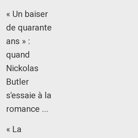
« Un baiser
de quarante
ans » :
quand
Nickolas
Butler
s'essaie à la
romance ...
« La