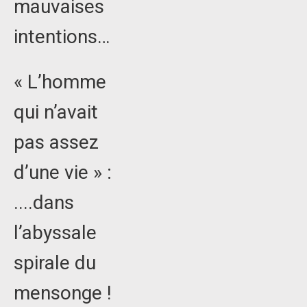
mauvaises
intentions…
« L’homme
qui n’avait
pas assez
d’une vie » :
....dans
l’abyssale
spirale du
mensonge !