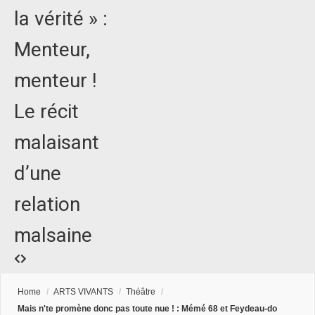
la vérité » :
Menteur,
menteur !
Le récit
malaisant
d’une
relation
malsaine
Home
/
ARTS VIVANTS
/
Théâtre
/
Mais n'te promène donc pas toute nue ! : Mémé 68 et Feydeau-do