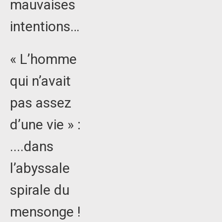
mauvaises
intentions…
« L’homme
qui n’avait
pas assez
d’une vie » :
....dans
l’abyssale
spirale du
mensonge !