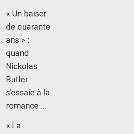
« Un baiser
de quarante
ans » :
quand
Nickolas
Butler
s'essaie à la
romance ...
« La