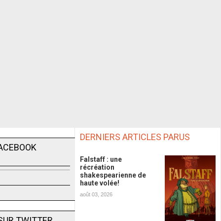
DERNIERS ARTICLES PARUS
FACEBOOK
Falstaff : une
récréation
shakespearienne de
haute volée!
août 03, 2026
SUR TWITTER