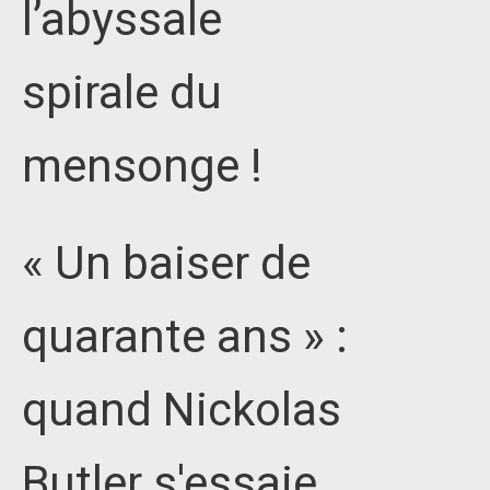
l’abyssale
spirale du
mensonge !
« Un baiser de
quarante ans » :
quand Nickolas
Butler s'essaie