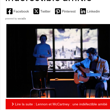
Facebook
Twitter
Pinterest
Linkedin
powered by
social2s
Lire la suite : Lennon et McCartney : une indéfectible amitié