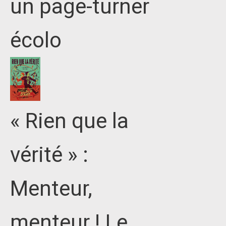
un page-turner
écolo
« Rien que la
vérité » :
Menteur,
menteur ! Le