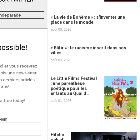
ndeparade
« La vie de Bohème » : s'inventer une
place dans le monde
août 03, 2026
possible!
« Bâtir » : le racisme inscrit dans nos
villes
août 03, 2026
ici et vous recevrez
mois une newsletter
Le Little Films Festival
s derniers articles
: une parenthèse
arus!
poétique pour les
enfants au Quai d…
or free today!
août 01, 2026
Nom
Hitchc
ock et