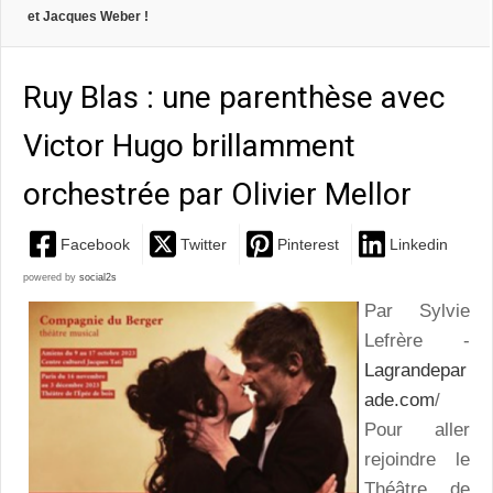
et Jacques Weber !
Ruy Blas : une parenthèse avec
Victor Hugo brillamment
orchestrée par Olivier Mellor
Facebook
Twitter
Pinterest
Linkedin
powered by
social2s
Par Sylvie
Lefrère -
Lagrandepar
ade.com
/
Pour aller
rejoindre le
Théâtre de