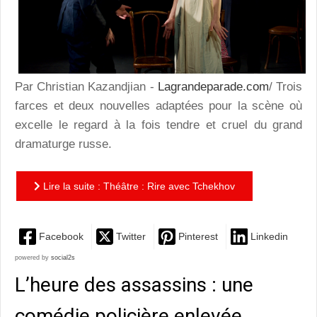
Par Christian Kazandjian -
Lagrandeparade.com
/ Trois
farces et deux nouvelles adaptées pour la scène où
excelle le regard à la fois tendre et cruel du grand
dramaturge russe.
Lire la suite : Théâtre : Rire avec Tchekhov
Facebook
Twitter
Pinterest
Linkedin
powered by
social2s
L’heure des assassins : une
comédie policière enlevée,