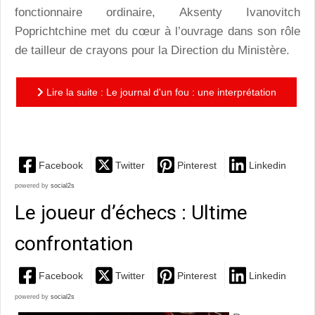
fonctionnaire ordinaire, Aksenty Ivanovitch
Poprichtchine met du cœur à l’ouvrage dans son rôle
de tailleur de crayons pour la Direction du Ministère.
Lire la suite : Le journal d'un fou : une interprétation
théâtrale haute en couleurs de la nouvelle de Gogol
Facebook
Twitter
Pinterest
Linkedin
powered by
social2s
Le joueur d’échecs : Ultime
confrontation
Facebook
Twitter
Pinterest
Linkedin
powered by
social2s