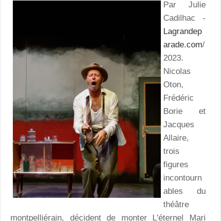
Par Julie
Cadilhac -
Lagrandep
arade.com
/
2023.
Nicolas
Oton,
Frédéric
Borie et
Jacques
Allaire,
trois
figures
incontourn
ables du
théâtre
montpelliérain, décident de monter
L'éternel Mari