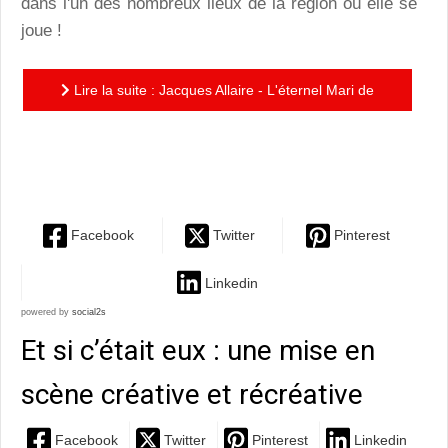
dans l'un des nombreux lieux de la région où elle se
joue !
Lire la suite : Jacques Allaire - L'éternel Mari de
Fiodor Dostoïevski: " Tout se déplie dans un jeu
cruel, comme...
Facebook
Twitter
Pinterest
Linkedin
powered by
social2s
Et si c’était eux : une mise en
scène créative et récréative
Facebook
Twitter
Pinterest
Linkedin