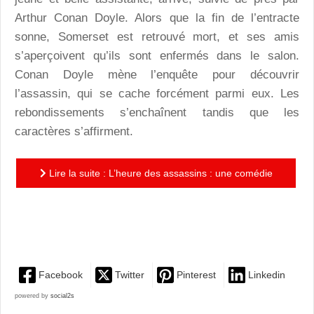
Arthur Conan Doyle. Alors que la fin de l’entracte
sonne, Somerset est retrouvé mort, et ses amis
s’aperçoivent qu’ils sont enfermés dans le salon.
Conan Doyle mène l’enquête pour découvrir
l’assassin, qui se cache forcément parmi eux. Les
rebondissements s’enchaînent tandis que les
caractères s’affirment.
Lire la suite : L’heure des assassins : une comédie
policière enlevée, pleine de suspense et de
rebondissements,...
Facebook
Twitter
Pinterest
Linkedin
powered by
social2s