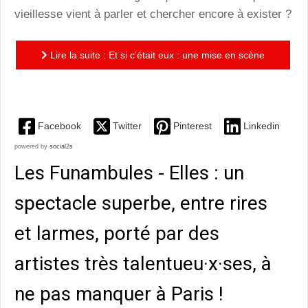
vieillesse vient à parler et chercher encore à exister ?
Lire la suite : Et si c’était eux : une mise en scène
créative et récréative
Facebook
Twitter
Pinterest
Linkedin
powered by
social2s
Les Funambules - Elles : un
spectacle superbe, entre rires
et larmes, porté par des
artistes très talentueu·x·ses, à
ne pas manquer à Paris !