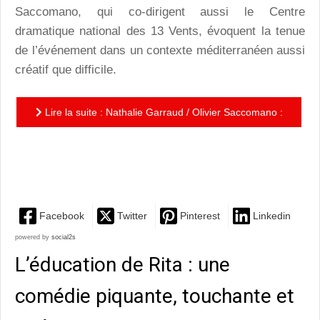
Saccomano, qui co-dirigent aussi le Centre
dramatique national des 13 Vents, évoquent la tenue
de l’événement dans un contexte méditerranéen aussi
créatif que difficile.
Lire la suite : Nathalie Garraud / Olivier Saccomano :
« Les artistes méditerranéens ont un souci de
l’Histoire,...
Facebook
Twitter
Pinterest
Linkedin
powered by
social2s
L’éducation de Rita : une
comédie piquante, touchante et