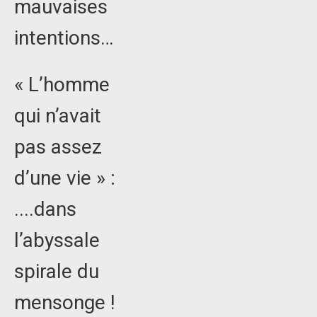
mauvaises
intentions…
« L’homme
qui n’avait
pas assez
d’une vie » :
....dans
l’abyssale
spirale du
mensonge !