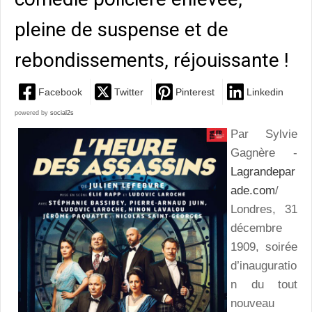
pleine de suspense et de
rebondissements, réjouissante !
Facebook
Twitter
Pinterest
Linkedin
powered by
social2s
Par Sylvie
Gagnère -
Lagrandepar
ade.com
/
Londres, 31
décembre
1909, soirée
d’inauguratio
n du tout
nouveau