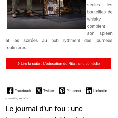
seules les
bouteilles de
whisky
comblent
son spleen
et les soirées au pub rythment des journées
routinières.
Lire la suite : L’éducation de Rita : une comédie
piquante, touchante et poétique
Facebook
Twitter
Pinterest
Linkedin
powered by
social2s
Le journal d'un fou : une