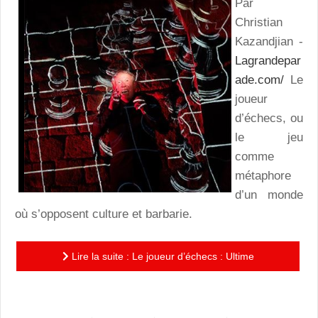
Par
Christian
Kazandjian -
Lagrandepar
ade.com/
Le
joueur
d’échecs, ou
le jeu
comme
métaphore
d’un monde
où s’opposent culture et barbarie.
Lire la suite : Le joueur d’échecs : Ultime
confrontation