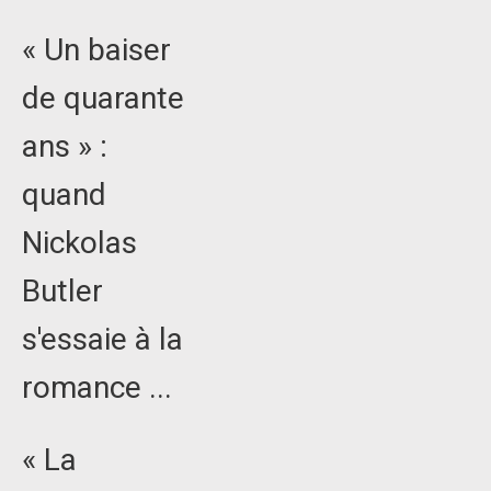
« Un baiser
de quarante
ans » :
quand
Nickolas
Butler
s'essaie à la
romance ...
« La