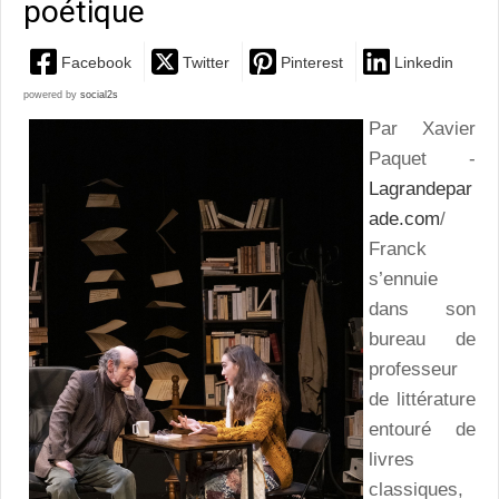
poétique
Facebook
Twitter
Pinterest
Linkedin
powered by
social2s
Par Xavier
Paquet -
Lagrandepar
ade.com
/
Franck
s’ennuie
dans son
bureau de
professeur
de littérature
entouré de
livres
classiques,