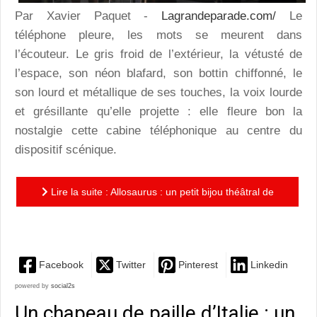
Par Xavier Paquet -
Lagrandeparade.com/
Le
téléphone pleure, les mots se meurent dans
l’écouteur. Le gris froid de l’extérieur, la vétusté de
l’espace, son néon blafard, son bottin chiffonné, le
son lourd et métallique de ses touches, la voix lourde
et grésillante qu’elle projette : elle fleure bon la
nostalgie cette cabine téléphonique au centre du
dispositif scénique.
Lire la suite : Allosaurus : un petit bijou théâtral de
tendresse et de poésie
Facebook
Twitter
Pinterest
Linkedin
powered by
social2s
Un chapeau de paille d’Italie : un