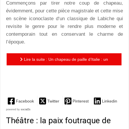
Commençons par tirer notre coup de chapeau,
évidemment, pour cette pièce magistrale et cette mise
en scène iconoclaste d‘un classique de Labiche qui
revisite le genre pour le rendre plus moderne et
contemporain tout en conservant le charme de
l’époque.
Lire la suite : Un chapeau de paille d’Italie : un
vaudeville mené tambour battant avec Vincent
Dedienne
Facebook
Twitter
Pinterest
Linkedin
powered by
social2s
Théâtre : la paix foutraque de