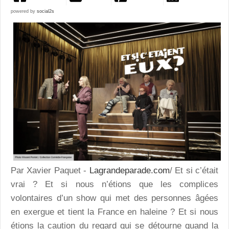
powered by
social2s
Par Xavier Paquet -
Lagrandeparade.com
/ Et si c’était
vrai ? Et si nous n’étions que les complices
volontaires d’un show qui met des personnes âgées
en exergue et tient la France en haleine ? Et si nous
étions la caution du regard qui se détourne quand la