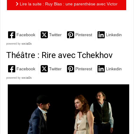
Lire la suite : Ruy Blas : une parenthèse avec Victor
Hugo brillamment orchestrée par Olivier Mellor
Facebook
Twitter
Pinterest
Linkedin
powered by
social2s
Théâtre : Rire avec Tchekhov
Facebook
Twitter
Pinterest
Linkedin
powered by
social2s