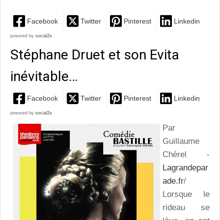
Facebook
Twitter
Pinterest
Linkedin
powered by
social2s
Stéphane Druet et son Evita
inévitable…
Facebook
Twitter
Pinterest
Linkedin
powered by
social2s
Par
Guillaume
Chérel -
Lagrandepar
ade.fr
/
Lorsque le
rideau se