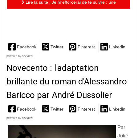
Lire la suite : Je m'efforcerai de te suivre : une
tentative pour mettre en scène la poésie de
Houellebecq
Facebook
Twitter
Pinterest
Linkedin
powered by
social2s
Novecento : l'adaptation
brillante du roman d'Alessandro
Baricco par André Dussolier
Facebook
Twitter
Pinterest
Linkedin
powered by
social2s
Par
Julie