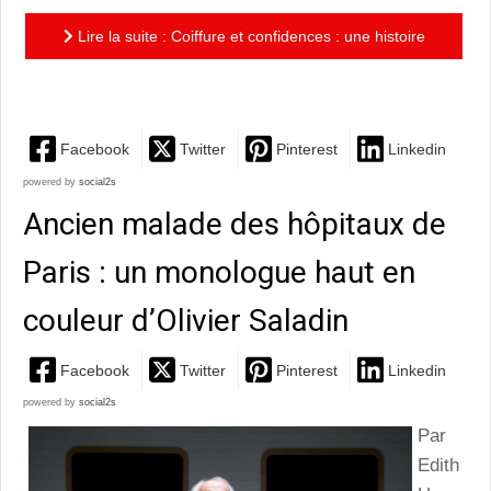
Lire la suite : Coiffure et confidences : une histoire
de tifs, entre rires et émotions
Facebook
Twitter
Pinterest
Linkedin
powered by
social2s
Ancien malade des hôpitaux de
Paris : un monologue haut en
couleur d’Olivier Saladin
Facebook
Twitter
Pinterest
Linkedin
powered by
social2s
Par
Edith