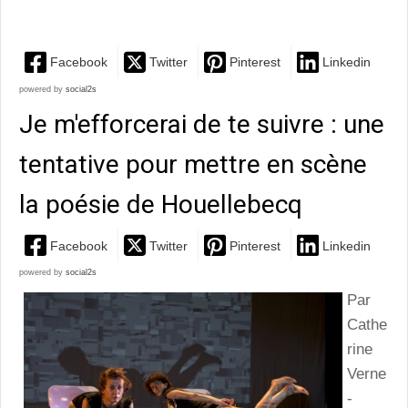
Montesquieu expérimente...
Facebook
Twitter
Pinterest
Linkedin
powered by
social2s
Je m'efforcerai de te suivre : une
tentative pour mettre en scène
la poésie de Houellebecq
Facebook
Twitter
Pinterest
Linkedin
powered by
social2s
Par
Cathe
rine
Verne
-