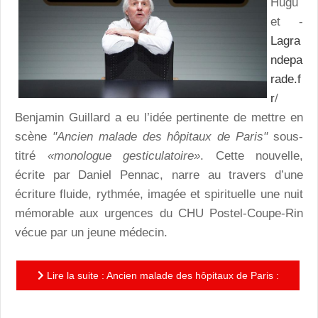
Hugu
et -
Lagra
ndepa
rade.f
r
/
Benjamin Guillard a eu l’idée pertinente de mettre en
scène
"Ancien malade des hôpitaux de Paris"
sous-
titré
«monologue gesticulatoire»
. Cette nouvelle,
écrite par Daniel Pennac, narre au travers d’une
écriture fluide, rythmée, imagée et spirituelle une nuit
mémorable aux urgences du CHU Postel-Coupe-Rin
vécue par un jeune médecin.
Lire la suite : Ancien malade des hôpitaux de Paris :
un monologue haut en couleur d’Olivier Saladin