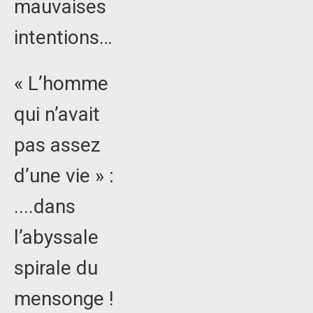
mauvaises
intentions…
« L’homme
qui n’avait
pas assez
d’une vie » :
....dans
l’abyssale
spirale du
mensonge !