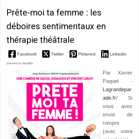
Prête-moi ta femme : les
déboires sentimentaux en
thérapie théâtrale
Facebook
Twitter
Pinterest
Linkedin
powered by
social2s
Par Xavier
Paquet -
Lagrandepar
ade.fr
/ Si
vous avez
envie de
rompre
(avec votre