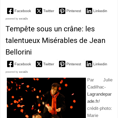
Facebook
Twitter
Pinterest
Linkedin
powered by
social2s
Tempête sous un crâne: les
talentueux Misérables de Jean
Bellorini
Facebook
Twitter
Pinterest
Linkedin
powered by
social2s
Par Julie
Cadilhac-
Lagrandepar
ade.fr/
crédit-photo:
Marie