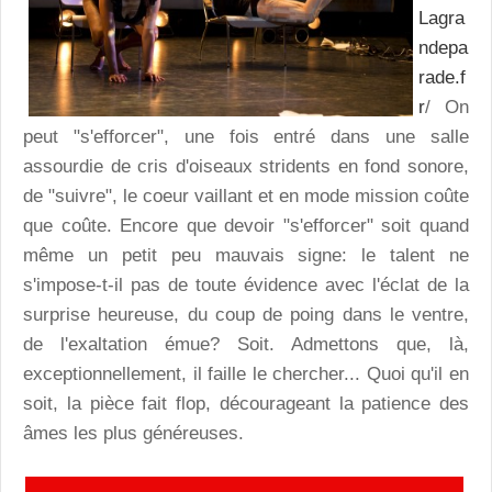
Lagra
ndepa
rade.f
r
/ On
peut "s'efforcer", une fois entré dans une salle
assourdie de cris d'oiseaux stridents en fond sonore,
de "suivre", le coeur vaillant et en mode mission coûte
que coûte. Encore que devoir "s'efforcer" soit quand
même un petit peu mauvais signe: le talent ne
s'impose-t-il pas de toute évidence avec l'éclat de la
surprise heureuse, du coup de poing dans le ventre,
de l'exaltation émue? Soit. Admettons que, là,
exceptionnellement, il faille le chercher... Quoi qu'il en
soit, la pièce fait flop, décourageant la patience des
âmes les plus généreuses.