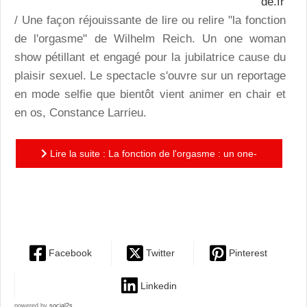
de.fr
/ Une façon réjouissante de lire ou relire "la fonction
de l'orgasme" de Wilhelm Reich. Un one woman
show pétillant et engagé pour la jubilatrice cause du
plaisir sexuel. Le spectacle s'ouvre sur un reportage
en mode selfie que bientôt vient animer en chair et
en os, Constance Larrieu.
Lire la suite : La fonction de l'orgasme : un one-
woman-show pétillant et engagé pour la jubilatrice
cause du...
Facebook
Twitter
Pinterest
Linkedin
powered by
social2s