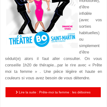
monotonie),
d’être
infidèle
(avec vos
sorties
habituelles)
ou
simplement
d’être
séduit(e) alors il faut aller consulter. On vous
conseille 1h20 de thérapie...par le rire avec « Prête
moi ta femme » . Une pièce légère et haute en
couleurs si vous avez besoin de vous détendre.
Lire la suite : Prête-moi ta femme : les déboires
sentimentaux en thérapie théâtrale