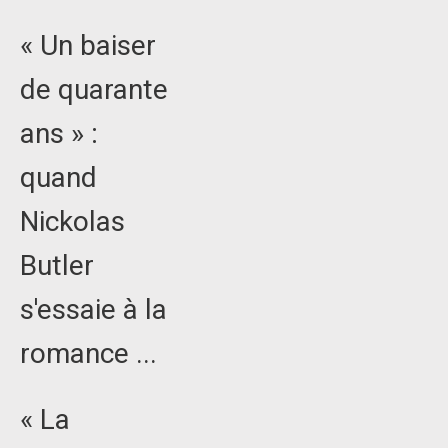
« Un baiser
de quarante
ans » :
quand
Nickolas
Butler
s'essaie à la
romance ...
« La