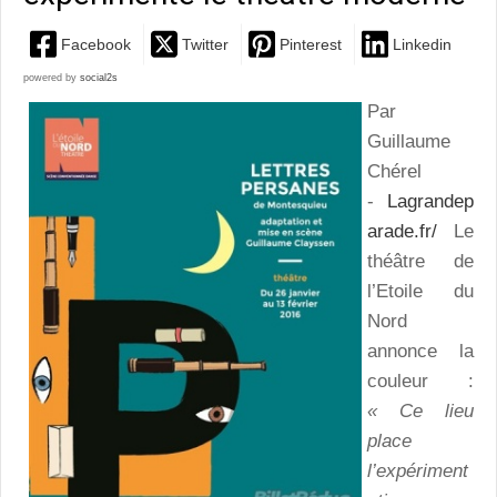
Facebook
Twitter
Pinterest
Linkedin
powered by
social2s
Par
Guillaume
Chérel
-
Lagrandep
arade.fr/
Le
théâtre de
l’Etoile du
Nord
annonce la
couleur :
« Ce lieu
place
l’expériment