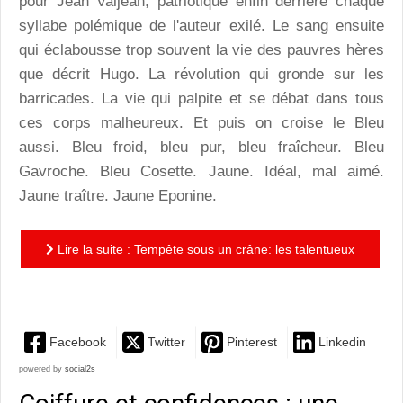
pour Jean Valjean, patriotique enfin derrière chaque
syllabe polémique de l'auteur exilé. Le sang ensuite
qui éclabousse trop souvent la vie des pauvres hères
que décrit Hugo. La révolution qui gronde sur les
barricades. La vie qui palpite et se débat dans tous
ces corps malheureux. Et puis on croise le Bleu
aussi. Bleu froid, bleu pur, bleu fraîcheur. Bleu
Gavroche. Bleu Cosette. Jaune. Idéal, mal aimé.
Jaune traître. Jaune Eponine.
Lire la suite : Tempête sous un crâne: les talentueux
Misérables de Jean Bellorini
Facebook
Twitter
Pinterest
Linkedin
powered by
social2s