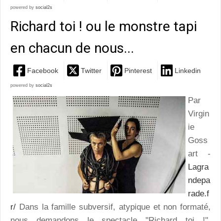
powered by
social2s
Richard toi ! ou le monstre tapi
en chacun de nous...
Facebook
Twitter
Pinterest
Linkedin
powered by
social2s
Par
Virgin
ie
Goss
art -
Lagra
ndepa
rade.f
r/
Dans la famille subversif, atypique et non formaté,
nous demandons le spectacle "Richard toi !",