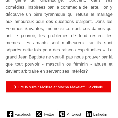
du génie du dramaturge. Souvent, dans ses
comédies, inspirées par la commedia dell’arte, l’on y
découvre un père tyrannique qui refuse le mariage
aux amoureux pour des questions d’argent. Dans les
Femmes Savantes, même si ce sont ces dames qui
ont le pouvoir, les problèmes de fond restent les
mêmes…les amants sont malheureux car ils sont
séparés cette fois pour des raisons «spirituelles ». Le
grand Jean Baptiste ne veut-il pas nous prouver par là
que tout pouvoir - masculin ou féminin - abuse et
devient arbitraire en servant ses intérêts?
Lire la suite : Molière et Macha Makaïeff : l’alchimie
jubilatoire de Trissotin ou les Femmes Savantes
Facebook
Twitter
Pinterest
Linkedin