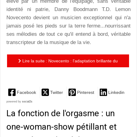
élevé par un membre de l'équipage, sans véritable
identité ni patrie, Danny Boodmann T.D. Lemon
Novecento devient un musicien exceptionnel qui n'a
jamais posé les pieds sur la terre ferme...nourrissant
ses mélodies de tout ce qu'il entend à bord, véritable
transcripteur de la musique de la vie.
Lire la suite : Novecento : l'adaptation brillante du
roman d'Alessandro Baricco par André Dussolier
Facebook
Twitter
Pinterest
Linkedin
powered by
social2s
La fonction de l'orgasme : un
one-woman-show pétillant et