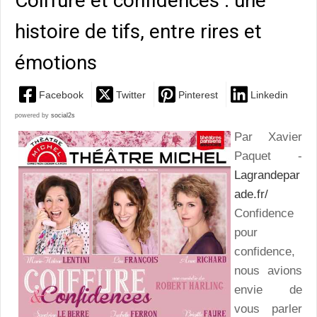
Coiffure et confidences : une
histoire de tifs, entre rires et
émotions
Facebook
Twitter
Pinterest
Linkedin
powered by
social2s
Par Xavier
Paquet -
Lagrandepar
ade.fr/
Confidence
pour
confidence,
nous avions
envie de
vous parler