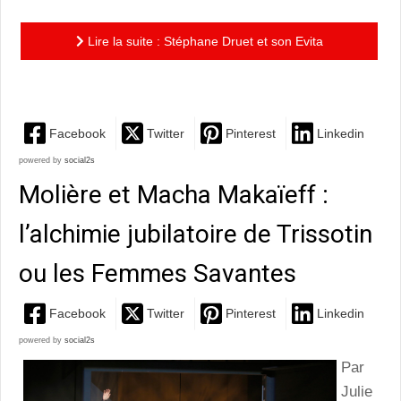
Lire la suite : Stéphane Druet et son Evita
inévitable…
Facebook
Twitter
Pinterest
Linkedin
powered by
social2s
Molière et Macha Makaïeff :
l’alchimie jubilatoire de Trissotin
ou les Femmes Savantes
Facebook
Twitter
Pinterest
Linkedin
powered by
social2s
Par
Julie