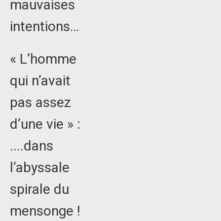
mauvaises
intentions…
« L’homme
qui n’avait
pas assez
d’une vie » :
....dans
l’abyssale
spirale du
mensonge !