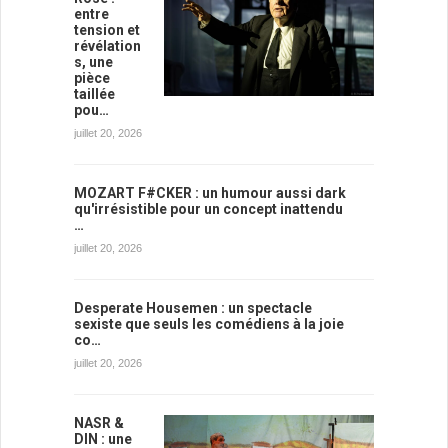
entre
tension et
révélation
s, une
pièce
taillée
pou…
juillet 20, 2026
MOZART F#CKER : un humour aussi dark
qu'irrésistible pour un concept inattendu
…
juillet 20, 2026
Desperate Housemen : un spectacle
sexiste que seuls les comédiens à la joie
co…
juillet 20, 2026
NASR &
DIN : une