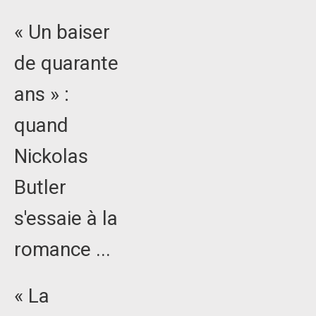
« Un baiser
de quarante
ans » :
quand
Nickolas
Butler
s'essaie à la
romance ...
« La