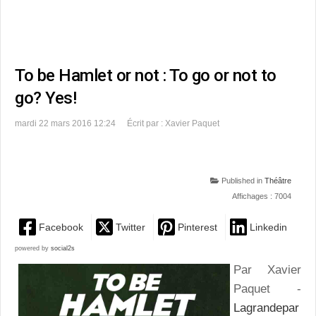
To be Hamlet or not : To go or not to
go? Yes!
mardi 22 mars 2016 12:24
Écrit par : Xavier Paquet
Published in
Théâtre
Affichages : 7004
Facebook
Twitter
Pinterest
Linkedin
powered by
social2s
Par Xavier
Paquet -
Lagrandepar