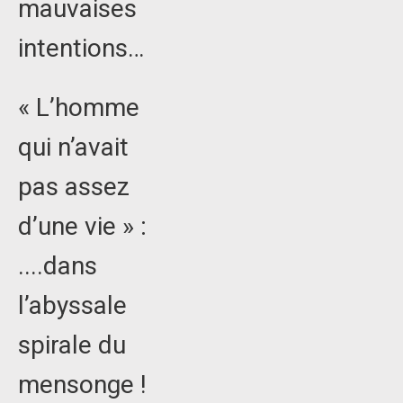
mauvaises
intentions…
« L’homme
qui n’avait
pas assez
d’une vie » :
....dans
l’abyssale
spirale du
mensonge !