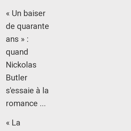
« Un baiser
de quarante
ans » :
quand
Nickolas
Butler
s'essaie à la
romance ...
« La