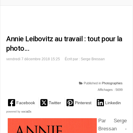
Annie Leibovitz au travail : tout pour la
photo…
vendredi 7 décembre 2018 15:25
Écrit par : Serge Bressan
Published in
Photographies
Affichages : 5699
Facebook
Twitter
Pinterest
Linkedin
powered by
social2s
Par Serge
Bressan -