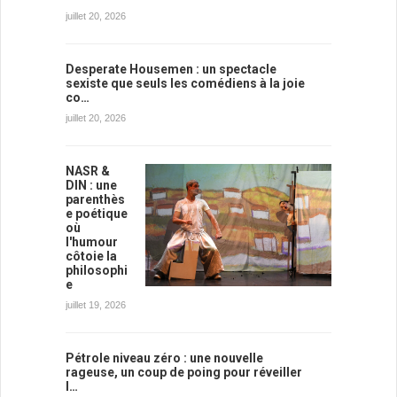
juillet 20, 2026
Desperate Housemen : un spectacle
sexiste que seuls les comédiens à la joie
co…
juillet 20, 2026
NASR &
DIN : une
parenthès
e poétique
où
l'humour
côtoie la
philosophi
e
juillet 19, 2026
Pétrole niveau zéro : une nouvelle
rageuse, un coup de poing pour réveiller
l…