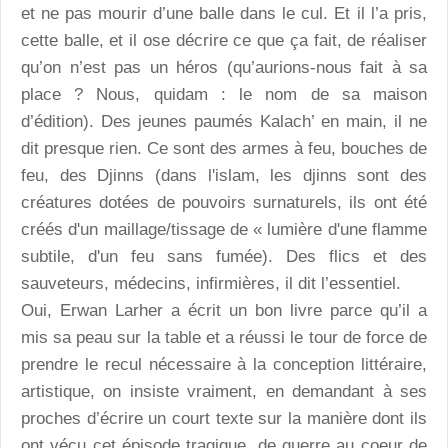
et ne pas mourir d’une balle dans le cul. Et il l’a pris,
cette balle, et il ose décrire ce que ça fait, de réaliser
qu’on n’est pas un héros (qu’aurions-nous fait à sa
place ? Nous, quidam : le nom de sa maison
d’édition). Des jeunes paumés Kalach’ en main, il ne
dit presque rien. Ce sont des armes à feu, bouches de
feu, des Djinns (dans l'islam, les djinns sont des
créatures dotées de pouvoirs surnaturels, ils ont été
créés d'un maillage/tissage de « lumière d'une flamme
subtile, d'un feu sans fumée). Des flics et des
sauveteurs, médecins, infirmières, il dit l’essentiel.
Oui, Erwan Larher a écrit un bon livre parce qu’il a
mis sa peau sur la table et a réussi le tour de force de
prendre le recul nécessaire à la conception littéraire,
artistique, on insiste vraiment, en demandant à ses
proches d’écrire un court texte sur la manière dont ils
ont vécu cet épisode tragique, de guerre au coeur de