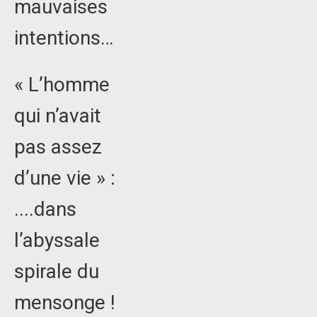
mauvaises
intentions…
« L’homme
qui n’avait
pas assez
d’une vie » :
....dans
l’abyssale
spirale du
mensonge !