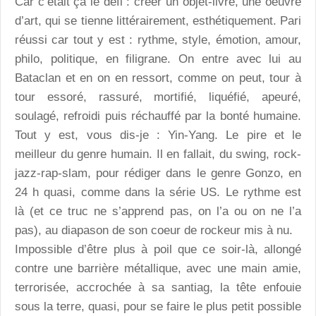
Car c’était ça le défi : créer un objet-livre, une oeuvre
d’art, qui se tienne littérairement, esthétiquement. Pari
réussi car tout y est : rythme, style, émotion, amour,
philo, politique, en filigrane. On entre avec lui au
Bataclan et en on en ressort, comme on peut, tour à
tour essoré, rassuré, mortifié, liquéfié, apeuré,
soulagé, refroidi puis réchauffé par la bonté humaine.
Tout y est, vous dis-je : Yin-Yang. Le pire et le
meilleur du genre humain. Il en fallait, du swing, rock-
jazz-rap-slam, pour rédiger dans le genre Gonzo, en
24 h quasi, comme dans la série US. Le rythme est
là (et ce truc ne s’apprend pas, on l’a ou on ne l’a
pas), au diapason de son coeur de rockeur mis à nu.
Impossible d’être plus à poil que ce soir-là, allongé
contre une barrière métallique, avec une main amie,
terrorisée, accrochée à sa santiag, la tête enfouie
sous la terre, quasi, pour se faire le plus petit possible