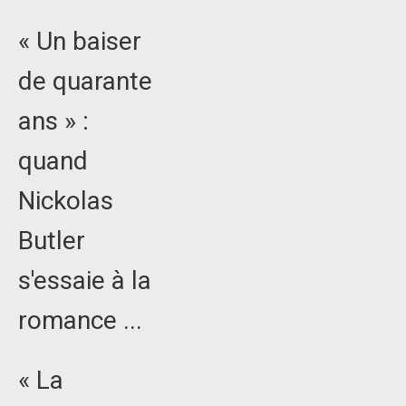
« Un baiser
de quarante
ans » :
quand
Nickolas
Butler
s'essaie à la
romance ...
« La