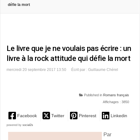
défie la mort
Le livre que je ne voulais pas écrire : un
livre à la rock attitude qui défie la mort
mercredi 20 septembre 2017 13:50
Écrit par : Guillaume Chérel
Published in
Romans français
Affichages : 3850
Facebook
Twitter
Pinterest
Linkedin
powered by
social2s
Par