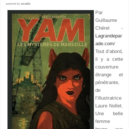
powered by
social2s
Par
Guillaume
Chérel -
Lagrandepar
ade.com
/
Tout d’abord,
il y a cette
couverture
étrange et
pénétrante,
de
l’illustratrice
Laure Nollet.
Une belle
femme