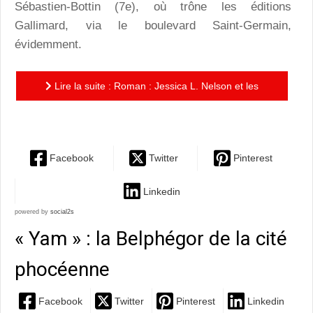
Sébastien-Bottin (7e), où trône les éditions
Gallimard, via le boulevard Saint-Germain,
évidemment.
Lire la suite : Roman : Jessica L. Nelson et les
héros oubliés du Vercors
Facebook
Twitter
Pinterest
Linkedin
powered by
social2s
« Yam » : la Belphégor de la cité
phocéenne
Facebook
Twitter
Pinterest
Linkedin