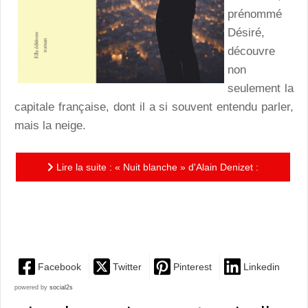
prénommé
Désiré,
découvre
non
seulement la
capitale française, dont il a si souvent entendu parler,
mais la neige.
Lire la suite : « Nuit blanche » d'Alain Denizet :
Quand Désiré découvre la neige ou La nouvelle
traversée de...
Facebook
Twitter
Pinterest
Linkedin
powered by
social2s