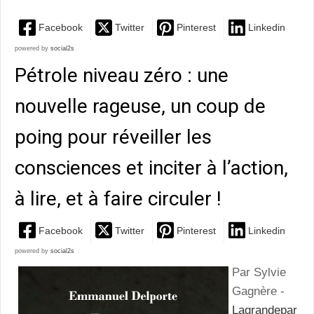
Facebook
Twitter
Pinterest
Linkedin
powered by
social2s
Pétrole niveau zéro : une
nouvelle rageuse, un coup de
poing pour réveiller les
consciences et inciter à l’action,
à lire, et à faire circuler !
Facebook
Twitter
Pinterest
Linkedin
powered by
social2s
Par Sylvie
Gagnère -
Lagrandepar