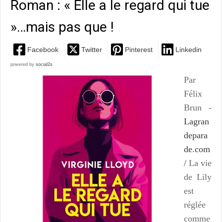
Roman : « Elle a le regard qui tue
»…mais pas que !
Facebook
Twitter
Pinterest
Linkedin
powered by
social2s
Par
Félix
Brun -
Lagran
depara
de.com
/
La vie
de Lily
est
réglée
comme