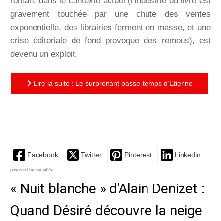
roman, dans le contexte actuel (l’industrie du livre est
gravement touchée par une chute des ventes
exponentielle, des librairies ferment en masse, et une
crise éditoriale de fond provoque des remous), est
devenu un exploit.
Lire la suite : Le surprenant passe-temps d’Etienne
Etgazier : extension du domaine de l’entreprise Ou
Itinéraire...
Facebook
Twitter
Pinterest
Linkedin
powered by
social2s
« Nuit blanche » d'Alain Denizet :
Quand Désiré découvre la neige