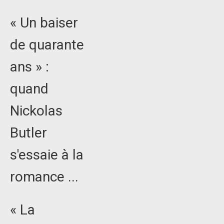
« Un baiser
de quarante
ans » :
quand
Nickolas
Butler
s'essaie à la
romance ...
« La