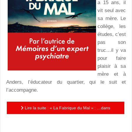
a 15 ans, il
vit seul avec
sa mère. Le
collège, les
études, c’est
pas son
truc…il y va
pour faire
plaisir à sa
mère et à
Anders, l’éducateur du quartier, qui le suit et
l’accompagne.
Lire la suite : « La Fabrique du Mal » : …dans
l’abyssale spirale de la violence juvénile !