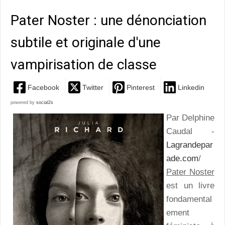
Pater Noster : une dénonciation
subtile et originale d'une
vampirisation de classe
Facebook
Twitter
Pinterest
Linkedin
powered by
social2s
Par Delphine
Caudal -
Lagrandepar
ade.com
/
Pater Noster
est un livre
fondamental
ement