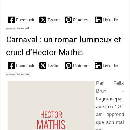
et originale d'une vampirisation de classe
Facebook
Twitter
Pinterest
Linkedin
powered by
social2s
Carnaval : un roman lumineux et
cruel d’Hector Mathis
Facebook
Twitter
Pinterest
Linkedin
powered by
social2s
Par Félix
Brun -
Lagrandepar
ade.com
/ Sit
am apprend
que son mal