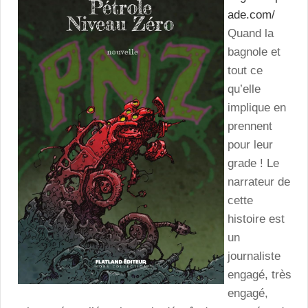
ade.com/
Quand la
bagnole et
tout ce
qu’elle
implique en
prennent
pour leur
grade ! Le
narrateur de
cette
histoire est
un
journaliste
engagé, très
engagé,