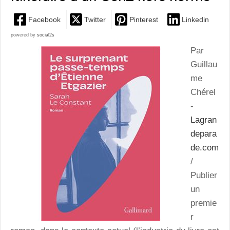
Facebook
Twitter
Pinterest
Linkedin
powered by
social2s
Par
Guillau
me
Chérel
-
Lagran
depara
de.com
/
Publier
un
premie
r