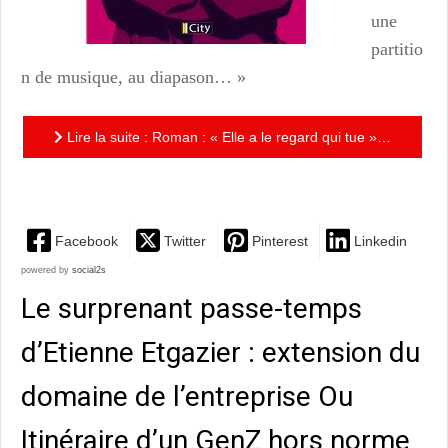
une
partitio
n de musique, au diapason… »
Lire la suite : Roman : « Elle a le regard qui tue »…
mais pas que !
Facebook
Twitter
Pinterest
Linkedin
powered by
social2s
Le surprenant passe-temps
d’Etienne Etgazier : extension du
domaine de l’entreprise Ou
Itinéraire d’un GenZ hors norme