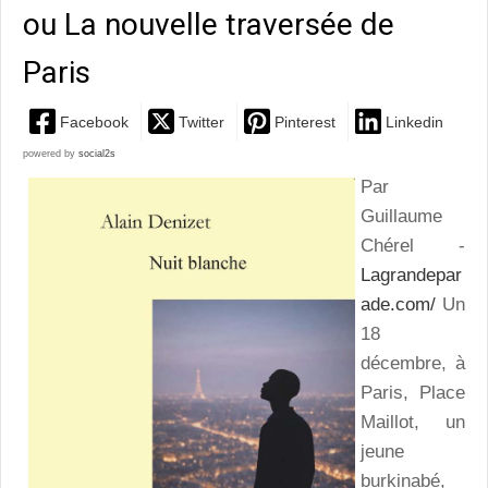
ou La nouvelle traversée de
Paris
Facebook
Twitter
Pinterest
Linkedin
powered by
social2s
Par
Guillaume
Chérel -
Lagrandepar
ade.com/
Un
18
décembre, à
Paris, Place
Maillot, un
jeune
burkinabé,