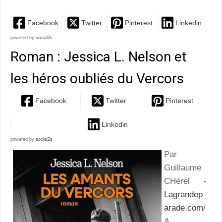
Facebook
Twitter
Pinterest
Linkedin
powered by
social2s
Roman : Jessica L. Nelson et
les héros oubliés du Vercors
Facebook
Twitter
Pinterest
Linkedin
powered by
social2s
Par
Guillaume
CHérel -
Lagrandep
arade.com
/
A