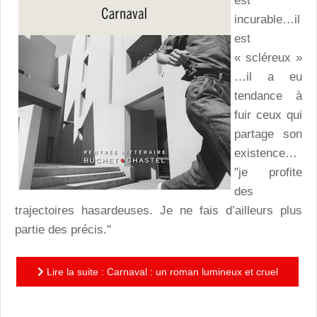
est
incurable…il
est
« scléreux »
…il a eu
tendance à
fuir ceux qui
partage son
existence…
"je profite
des
trajectoires hasardeuses. Je ne fais d’ailleurs plus
partie des précis."
Lire la suite : Carnaval : un roman lumineux et cruel
d’Hector Mathis