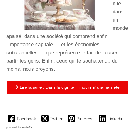
nue
dans
un
monde
apaisé, dans une société qui comprend enfin
l'importance capitale — et les économies
substantielles — que représente le fait de laisser
partir les gens. Enfin, ceux qui le souhaitent... du
moins, nous croyons.
Lire la suite : Dans la dignité : "mourir n'a jamais été
aussi simple...enfin..."
Facebook
Twitter
Pinterest
Linkedin
powered by
social2s