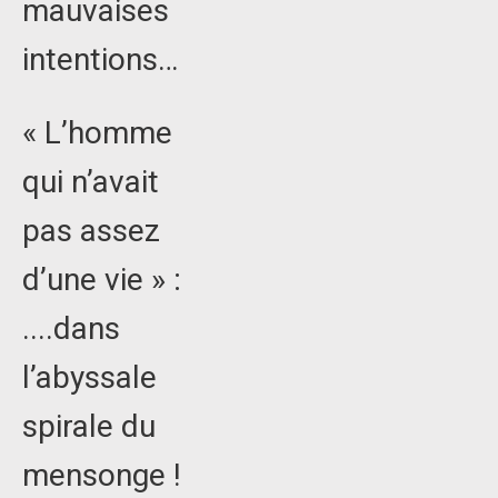
mauvaises
intentions…
« L’homme
qui n’avait
pas assez
d’une vie » :
....dans
l’abyssale
spirale du
mensonge !