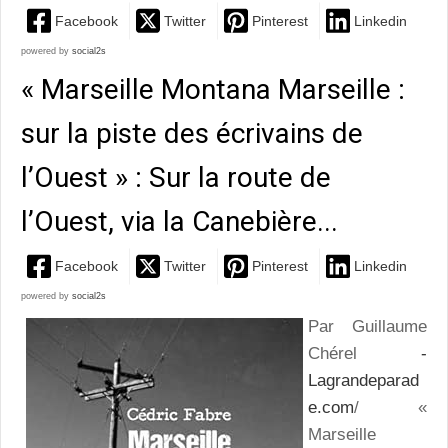
Facebook
Twitter
Pinterest
Linkedin
powered by
social2s
« Marseille Montana Marseille :
sur la piste des écrivains de
l’Ouest » : Sur la route de
l’Ouest, via la Canebière...
Facebook
Twitter
Pinterest
Linkedin
powered by
social2s
Par Guillaume
Chérel
-
Lagrandeparad
e.com
/ «
Marseille