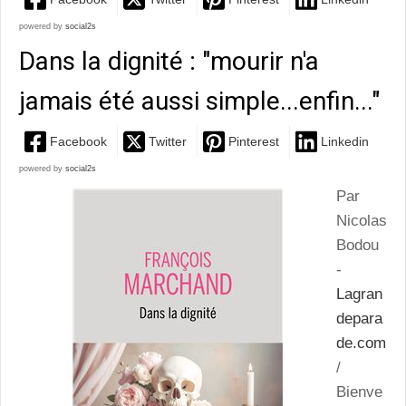
powered by
social2s
Dans la dignité : "mourir n'a
jamais été aussi simple...enfin..."
Facebook
Twitter
Pinterest
Linkedin
powered by
social2s
Par
Nicolas
Bodou
-
Lagran
depara
de.com
/
Bienve