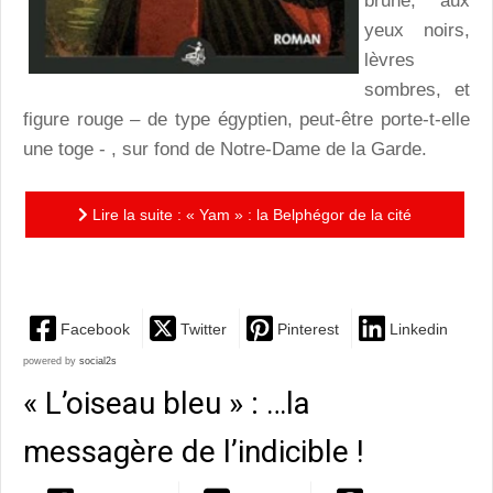
brune, aux
yeux noirs,
lèvres
sombres, et
figure rouge – de type égyptien, peut-être porte-t-elle
une toge - , sur fond de Notre-Dame de la Garde.
Lire la suite : « Yam » : la Belphégor de la cité
phocéenne
Facebook
Twitter
Pinterest
Linkedin
powered by
social2s
« L’oiseau bleu » : …la
messagère de l’indicible !