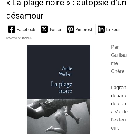
« La plage noire » : autopsie d’un
désamour
Facebook
Twitter
Pinterest
Linkedin
powered by
social2s
Par
Guillau
me
Chérel
-
Lagran
depara
de.com
/ Vu de
l’extéri
eur,