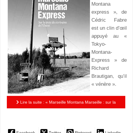
Montana
express », de
Cédric Fabre
est un clin d’œil
appuyé au «
Tokyo-
Montana-
Express » de
Richard
Brautigan, qu’il
« vénère ».
Lire la suite : « Marseille Montana Marseille : sur la
piste des écrivains de l’Ouest » : Sur la route de...
Facebook
Twitter
Pinterest
Linkedin