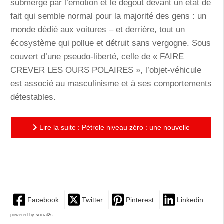
submergé par l’émotion et le dégoût devant un état de
fait qui semble normal pour la majorité des gens : un
monde dédié aux voitures – et derrière, tout un
écosystème qui pollue et détruit sans vergogne. Sous
couvert d’une pseudo-liberté, celle de « FAIRE
CREVER LES OURS POLAIRES », l’objet-véhicule
est associé au masculinisme et à ses comportements
détestables.
Lire la suite : Pétrole niveau zéro : une nouvelle
rageuse, un coup de poing pour réveiller les
consciences et...
Facebook
Twitter
Pinterest
Linkedin
powered by
social2s