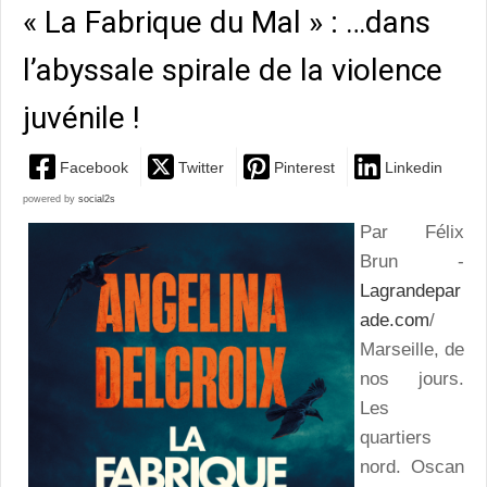
« La Fabrique du Mal » : …dans
l’abyssale spirale de la violence
juvénile !
Facebook
Twitter
Pinterest
Linkedin
powered by
social2s
Par Félix
Brun -
Lagrandepar
ade.com
/
Marseille, de
nos jours.
Les
quartiers
nord. Oscan