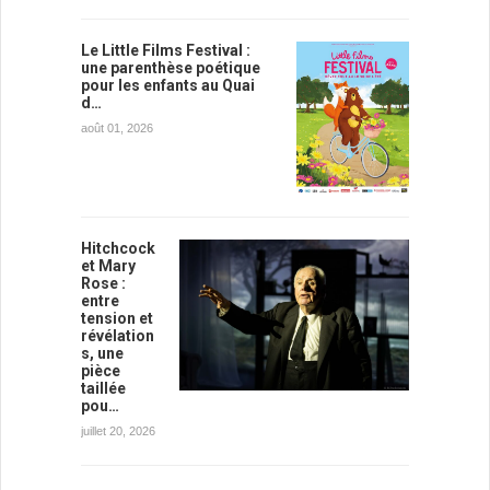
Le Little Films Festival :
une parenthèse poétique
pour les enfants au Quai
d…
août 01, 2026
Hitchcock
et Mary
Rose :
entre
tension et
révélation
s, une
pièce
taillée
pou…
juillet 20, 2026