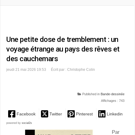
Une petite dose de tremblement : un
voyage étrange au pays des rêves et
des cauchemars
jeudi 21 mai 2026 19:53
Écrit par : Christophe Colin
Published in
Bande-dessinée
Affichages : 743
Facebook
Twitter
Pinterest
Linkedin
powered by
social2s
Par