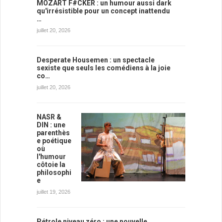
MOZART F#CKER : un humour aussi dark
qu'irrésistible pour un concept inattendu
…
juillet 20, 2026
Desperate Housemen : un spectacle
sexiste que seuls les comédiens à la joie
co…
juillet 20, 2026
NASR &
DIN : une
parenthès
e poétique
où
l'humour
côtoie la
philosophi
e
juillet 19, 2026
Pétrole niveau zéro : une nouvelle