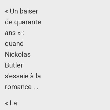
« Un baiser
de quarante
ans » :
quand
Nickolas
Butler
s'essaie à la
romance ...
« La