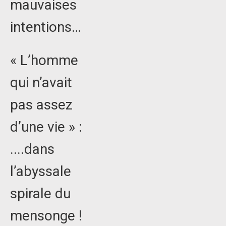
mauvaises
intentions…
« L’homme
qui n’avait
pas assez
d’une vie » :
....dans
l’abyssale
spirale du
mensonge !