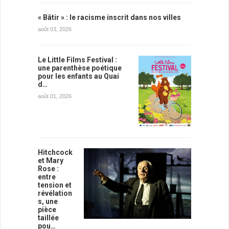
« Bâtir » : le racisme inscrit dans nos villes
août 03, 2026
Le Little Films Festival :
une parenthèse poétique
pour les enfants au Quai
d…
août 01, 2026
Hitchcock
et Mary
Rose :
entre
tension et
révélation
s, une
pièce
taillée
pou…