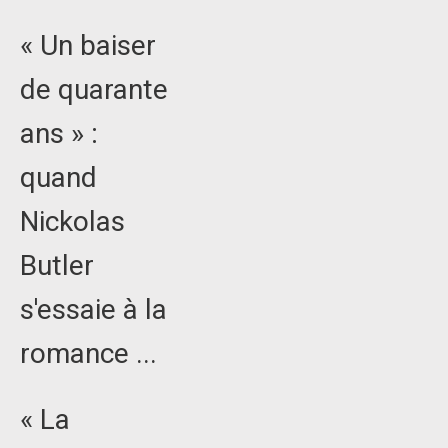
« Un baiser
de quarante
ans » :
quand
Nickolas
Butler
s'essaie à la
romance ...
« La