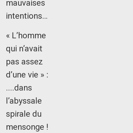
mauvaises
intentions…
« L’homme
qui n’avait
pas assez
d’une vie » :
....dans
l’abyssale
spirale du
mensonge !