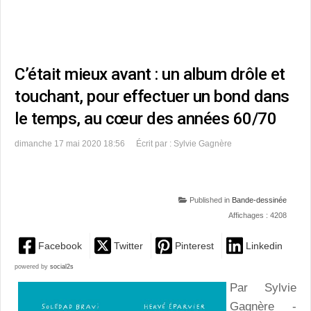
C’était mieux avant : un album drôle et
touchant, pour effectuer un bond dans
le temps, au cœur des années 60/70
dimanche 17 mai 2020 18:56
Écrit par : Sylvie Gagnère
Published in
Bande-dessinée
Affichages : 4208
Facebook
Twitter
Pinterest
Linkedin
powered by
social2s
Par Sylvie
Gagnère -