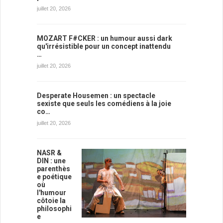
juillet 20, 2026
MOZART F#CKER : un humour aussi dark
qu'irrésistible pour un concept inattendu
…
juillet 20, 2026
Desperate Housemen : un spectacle
sexiste que seuls les comédiens à la joie
co…
juillet 20, 2026
NASR &
DIN : une
parenthès
e poétique
où
l'humour
côtoie la
philosophi
e