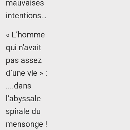
mauvaises
intentions…
« L’homme
qui n’avait
pas assez
d’une vie » :
....dans
l’abyssale
spirale du
mensonge !