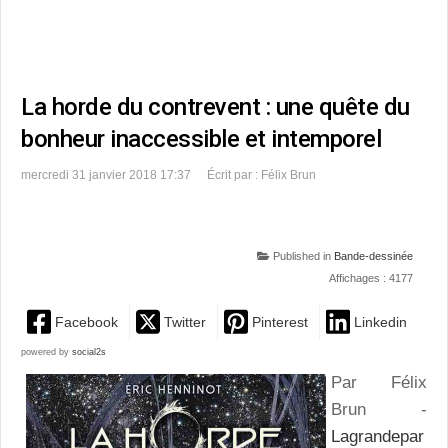
La horde du contrevent : une quête du
bonheur inaccessible et intemporel
mercredi 31 janvier 2018 17:37
Écrit par : Félix Brun
Published in
Bande-dessinée
Affichages : 4177
Facebook
Twitter
Pinterest
Linkedin
powered by
social2s
Par Félix
Brun -
Lagrandepar