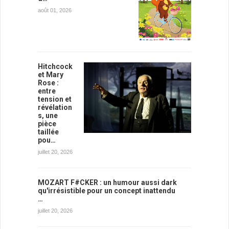
août 01, 2026
Hitchcock
et Mary
Rose :
entre
tension et
révélation
s, une
pièce
taillée
pou…
juillet 20, 2026
MOZART F#CKER : un humour aussi dark
qu'irrésistible pour un concept inattendu
…
juillet 20, 2026