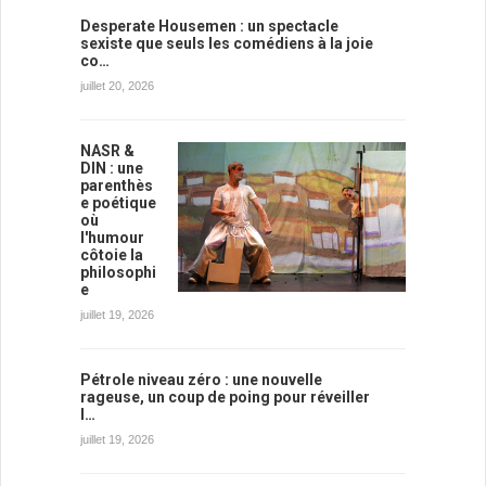
Desperate Housemen : un spectacle
sexiste que seuls les comédiens à la joie
co…
juillet 20, 2026
NASR &
DIN : une
parenthès
e poétique
où
l'humour
côtoie la
philosophi
e
juillet 19, 2026
Pétrole niveau zéro : une nouvelle
rageuse, un coup de poing pour réveiller
l…
juillet 19, 2026