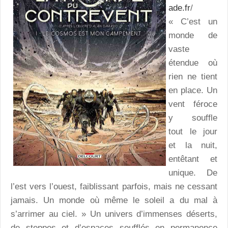
ade.fr
/
« C’est un
monde de
vaste
étendue où
rien ne tient
en place. Un
vent féroce
y souffle
tout le jour
et la nuit,
entêtant et
unique. De
l’est vers l’ouest, faiblissant parfois, mais ne cessant
jamais. Un monde où même le soleil a du mal à
s’arrimer au ciel. » Un univers d’immenses déserts,
de steppes et d’espaces soufflés en permanence