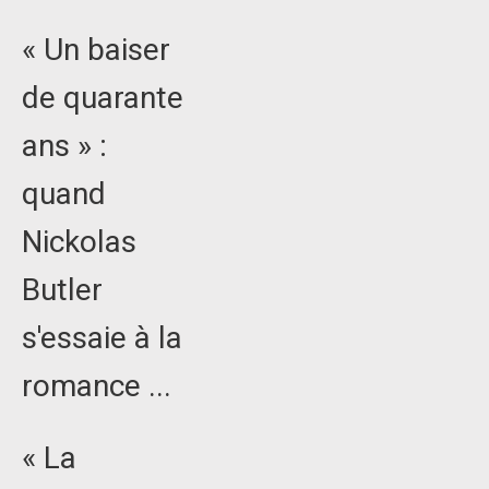
« Un baiser
de quarante
ans » :
quand
Nickolas
Butler
s'essaie à la
romance ...
« La