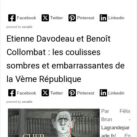
Facebook
Twitter
Pinterest
Linkedin
powered by
social2s
Etienne Davodeau et Benoît
Collombat : les coulisses
sombres et embarrassantes de
la Vème République
Facebook
Twitter
Pinterest
Linkedin
powered by
social2s
Par Félix
Brun -
Lagrandepar
ade.fr/
En