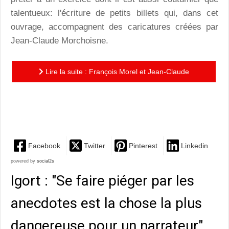
talentueux: l'écriture de petits billets qui, dans cet
ouvrage, accompagnent des caricatures créées par
Jean-Claude Morchoisne.
Lire la suite : François Morel et Jean-Claude
Morchoisne : une rencontre heureuse en mots et en
coups de crayon
Facebook
Twitter
Pinterest
Linkedin
powered by
social2s
Igort : "Se faire piéger par les
anecdotes est la chose la plus
dangereuse pour un narrateur"