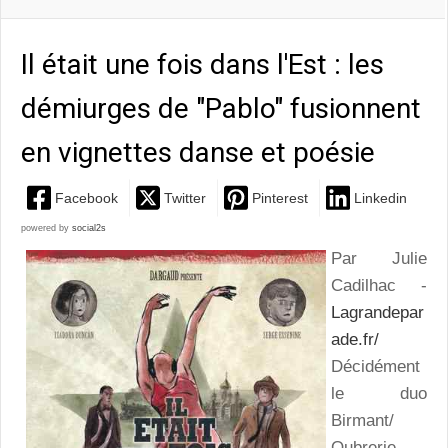
Il était une fois dans l'Est : les
démiurges de "Pablo" fusionnent
en vignettes danse et poésie
Facebook
Twitter
Pinterest
Linkedin
powered by
social2s
Par Julie
Cadilhac -
Lagrandepar
ade.fr/
Décidément
le duo
Birmant/
Oubrerie