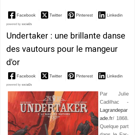
Facebook
Twitter
Pinterest
Linkedin
powered by
social2s
Undertaker : une brillante danse
des vautours pour le mangeur
d'or
Facebook
Twitter
Pinterest
Linkedin
powered by
social2s
Par Julie
Cadilhac -
Lagrandepar
ade.fr
/ 1868.
Quelque part
dans le Far-