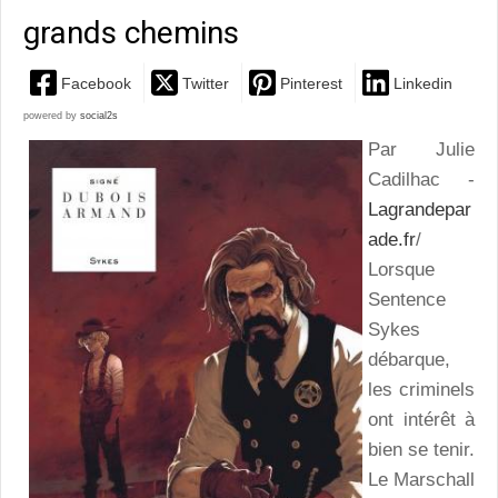
grands chemins
Facebook
Twitter
Pinterest
Linkedin
powered by
social2s
Par Julie
Cadilhac -
Lagrandepar
ade.fr
/
Lorsque
Sentence
Sykes
débarque,
les criminels
ont intérêt à
bien se tenir.
Le Marschall