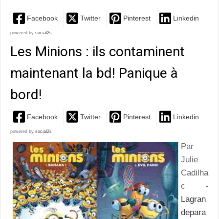
Facebook
Twitter
Pinterest
Linkedin
powered by
social2s
Les Minions : ils contaminent
maintenant la bd! Panique à
bord!
Facebook
Twitter
Pinterest
Linkedin
powered by
social2s
Par
Julie
Cadilha
c -
Lagran
depara