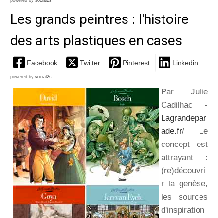
powered by
social2s
Les grands peintres : l'histoire
des arts plastiques en cases
Facebook
Twitter
Pinterest
Linkedin
powered by
social2s
Par Julie
Cadilhac -
Lagrandepar
ade.fr
/ Le
concept est
attrayant :
(re)découvri
r la genèse,
les sources
d'inspiration