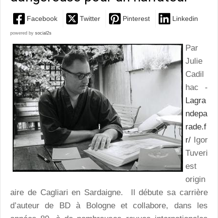
Facebook
Twitter
Pinterest
Linkedin
powered by
social2s
Par
Julie
Cadil
hac -
Lagra
ndepa
rade.f
r/
Igor
Tuveri
est
origin
aire de Cagliari en Sardaigne. Il débute sa carrière
d’auteur de BD à Bologne et collabore, dans les