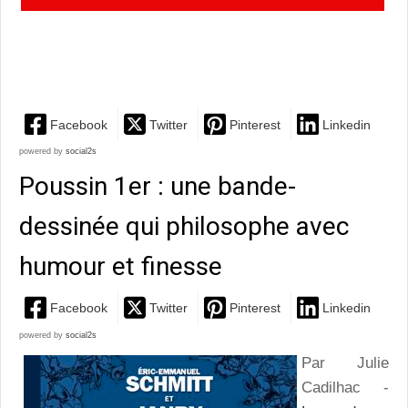
anecdotes est la chose la plus dangereuse pour un
narrateur"
Facebook
Twitter
Pinterest
Linkedin
powered by
social2s
Poussin 1er : une bande-
dessinée qui philosophe avec
humour et finesse
Facebook
Twitter
Pinterest
Linkedin
powered by
social2s
Par Julie
Cadilhac -