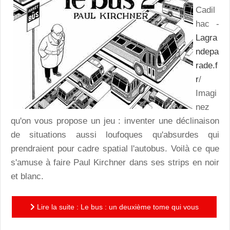
Cadil
hac -
Lagra
ndepa
rade.f
r
/
Imagi
nez
qu'on vous propose un jeu : inventer une déclinaison
de situations aussi loufoques qu'absurdes qui
prendraient pour cadre spatial l'autobus. Voilà ce que
s'amuse à faire Paul Kirchner dans ses strips en noir
et blanc.
Lire la suite : Le bus : un deuxième tome qui vous
transporte comme sur des roulettes!