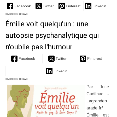
Facebook
Twitter
Pinterest
Linkedin
powered by
social2s
Émilie voit quelqu'un : une
autopsie psychanalytique qui
n'oublie pas l'humour
Facebook
Twitter
Pinterest
Linkedin
powered by
social2s
Par Julie
Cadilhac -
Lagrandep
arade.fr/
Émilie est