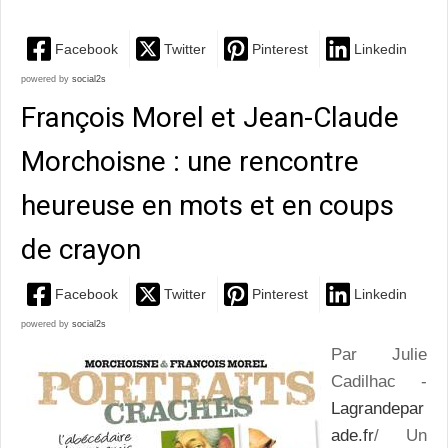
Facebook
Twitter
Pinterest
Linkedin
powered by
social2s
François Morel et Jean-Claude
Morchoisne : une rencontre
heureuse en mots et en coups
de crayon
Facebook
Twitter
Pinterest
Linkedin
powered by
social2s
Par Julie
Cadilhac -
Lagrandepar
ade.fr
/ Un