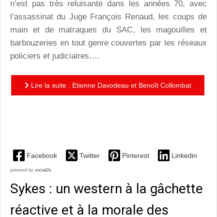
n’est pas très reluisante dans les années 70, avec
l’assassinat du Juge François Renaud, les coups de
main et de matraques du SAC, les magouilles et
barbouzeries en tout genre couvertes par les réseaux
policiers et judiciaires….
Lire la suite : Etienne Davodeau et Benoît Collombat
: les coulisses sombres et embarrassantes de la
Vème...
Facebook
Twitter
Pinterest
Linkedin
powered by
social2s
Sykes : un western à la gâchette
réactive et à la morale des