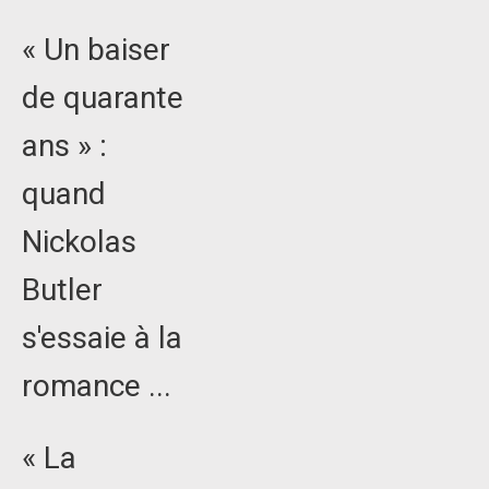
« Un baiser
de quarante
ans » :
quand
Nickolas
Butler
s'essaie à la
romance ...
« La