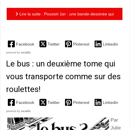
Lire la suite : Poussin 1er : une bande-dessinée qui
philosophe avec humour et finesse
Facebook
Twitter
Pinterest
Linkedin
powered by
social2s
Le bus : un deuxième tome qui
vous transporte comme sur des
roulettes!
Facebook
Twitter
Pinterest
Linkedin
powered by
social2s
Par
Julie