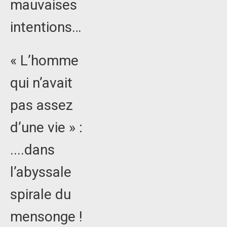
mauvaises
intentions…
« L’homme
qui n’avait
pas assez
d’une vie » :
....dans
l’abyssale
spirale du
mensonge !