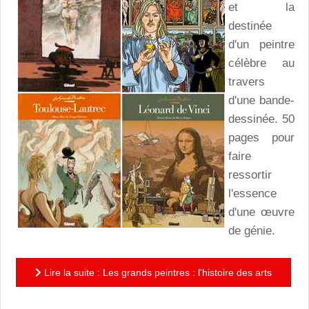
et la
destinée
d'un peintre
célèbre au
travers
d'une bande-
dessinée. 50
pages pour
faire
ressortir
l'essence
d'une œuvre
de génie.
Lire la suite : Les grands peintres : l'histoire des arts
plastiques en cases