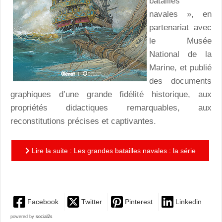
batailles
navales », en
partenariat avec
le Musée
National de la
Marine, et publié
des documents
graphiques d’une grande fidélité historique, aux
propriétés didactiques remarquables, aux
reconstitutions précises et captivantes.
Lire la suite : Les grandes batailles navales : la série
continue - Texel et Midway
Facebook
Twitter
Pinterest
Linkedin
powered by
social2s