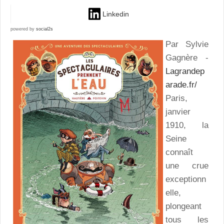
Linkedin
powered by
social2s
Par Sylvie
Gagnère -
Lagrandep
arade.fr/
Paris,
janvier
1910, la
Seine
connaît
une crue
exceptionn
elle,
plongeant
tous les