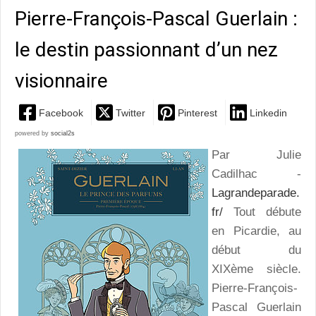
Pierre-François-Pascal Guerlain :
le destin passionnant d’un nez
visionnaire
Facebook
Twitter
Pinterest
Linkedin
powered by
social2s
Par Julie
Cadilhac -
Lagrandeparade.
fr/
Tout débute
en Picardie, au
début du
XIXème siècle.
Pierre-François-
Pascal Guerlain