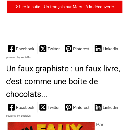
Lire la suite : Un français sur Mars : à la découverte
de Mars, une suite très attendue de la formidable
série...
Facebook
Twitter
Pinterest
Linkedin
powered by
social2s
Un faux graphiste : un faux livre,
c'est comme une boîte de
chocolats...
Facebook
Twitter
Pinterest
Linkedin
powered by
social2s
Par