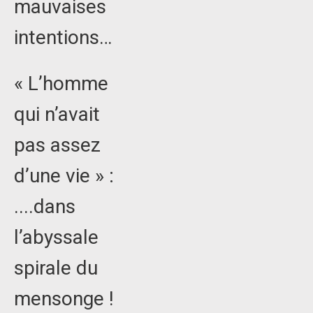
mauvaises
intentions…
« L’homme
qui n’avait
pas assez
d’une vie » :
....dans
l’abyssale
spirale du
mensonge !