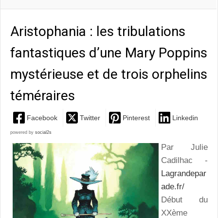
Aristophania : les tribulations
fantastiques d’une Mary Poppins
mystérieuse et de trois orphelins
téméraires
Facebook
Twitter
Pinterest
Linkedin
powered by
social2s
Par Julie
Cadilhac -
Lagrandepar
ade.fr/
Début du
XXème