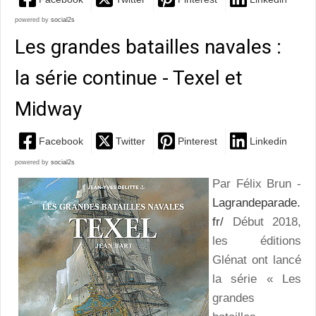
powered by
social2s
Les grandes batailles navales :
la série continue - Texel et
Midway
Facebook
Twitter
Pinterest
Linkedin
powered by
social2s
Par Félix Brun -
Lagrandeparade.
fr/
Début 2018,
les éditions
Glénat ont lancé
la série « Les
grandes