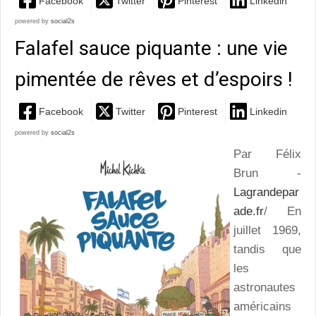
Facebook
Twitter
Pinterest
Linkedin
powered by
social2s
Falafel sauce piquante : une vie
pimentée de rêves et d’espoirs !
Facebook
Twitter
Pinterest
Linkedin
powered by
social2s
Par Félix
Brun -
Lagrandepar
ade.fr
/ En
juillet 1969,
tandis que
les
astronautes
américains