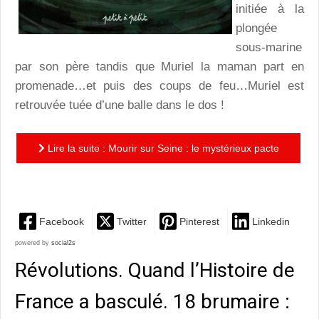
initiée à la
plongée
sous-marine
par son père tandis que Muriel la maman part en
promenade…et puis des coups de feu…Muriel est
retrouvée tuée d’une balle dans le dos !
Lire la suite : Mourir sur Seine : le mystérieux pacte
de la piraterie !
Facebook
Twitter
Pinterest
Linkedin
powered by
social2s
Révolutions. Quand l’Histoire de
France a basculé. 18 brumaire :