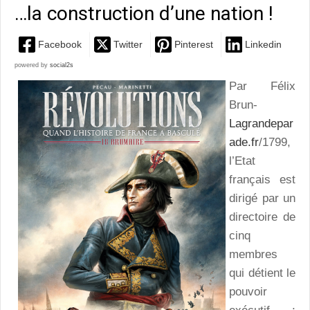
…la construction d’une nation !
Facebook
Twitter
Pinterest
Linkedin
powered by
social2s
Par Félix
Brun-
Lagrandepar
ade.fr
/1799,
l’Etat
français est
dirigé par un
directoire de
cinq
membres
qui détient le
pouvoir