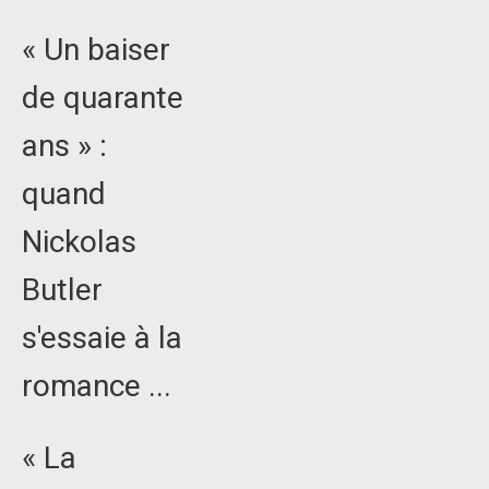
« Un baiser
de quarante
ans » :
quand
Nickolas
Butler
s'essaie à la
romance ...
« La