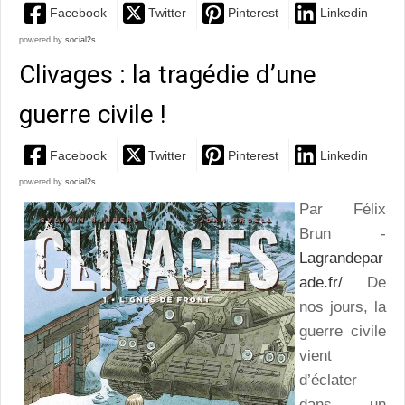
Facebook
Twitter
Pinterest
Linkedin
powered by
social2s
Clivages : la tragédie d’une
guerre civile !
Facebook
Twitter
Pinterest
Linkedin
powered by
social2s
Par Félix
Brun -
Lagrandepar
ade.fr/
De
nos jours, la
guerre civile
vient
d’éclater
dans un