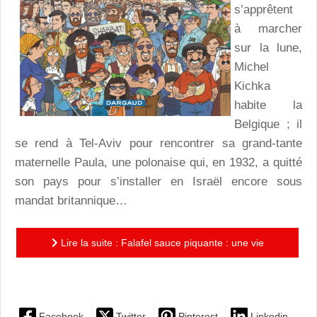
s’apprêtent
à marcher
sur la lune,
Michel
Kichka
habite la
Belgique ; il
se rend à Tel-Aviv pour rencontrer sa grand-tante
maternelle Paula, une polonaise qui, en 1932, a quitté
son pays pour s’installer en Israël encore sous
mandat britannique…
Lire la suite : Falafel sauce piquante : une vie
pimentée de rêves et d’espoirs !
Facebook
Twitter
Pinterest
Linkedin