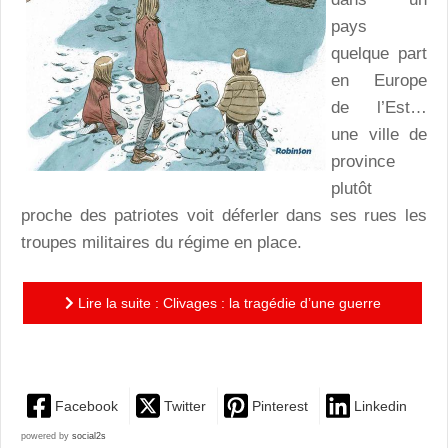
pays
quelque part
en Europe
de l’Est…
une ville de
province
plutôt
proche des patriotes voit déferler dans ses rues les
troupes militaires du régime en place.
Lire la suite : Clivages : la tragédie d’une guerre
civile !
Facebook
Twitter
Pinterest
Linkedin
powered by
social2s