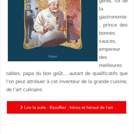
génie, roi de
la
gastronomie
, prince des
bonnes
sauces,
empereur
des
meilleures
tables, papa du bon goût….autant de qualificatifs que
l’on peut attribuer à cet inventeur de la grande cuisine,
de l’art culinaire.
Lire la suite : Escoffier : héros et héraut de l’art
culinaire français