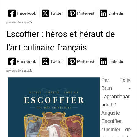
Facebook
Twitter
Pinterest
Linkedin
powered by
social2s
Escoffier : héros et héraut de
l’art culinaire français
Facebook
Twitter
Pinterest
Linkedin
powered by
social2s
Par Félix
Brun -
Lagrandepar
ade.fr
/
Auguste
Escoffier,
cuisinier de