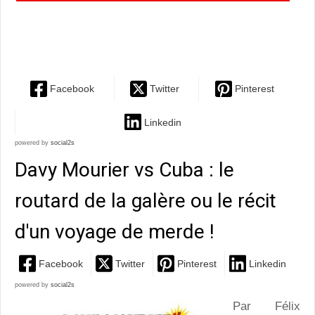
une nouvelle aventure mouvementée, pleine de
drôlerie
Facebook
Twitter
Pinterest
Linkedin
powered by
social2s
Davy Mourier vs Cuba : le
routard de la galère ou le récit
d'un voyage de merde !
Facebook
Twitter
Pinterest
Linkedin
powered by
social2s
Par Félix