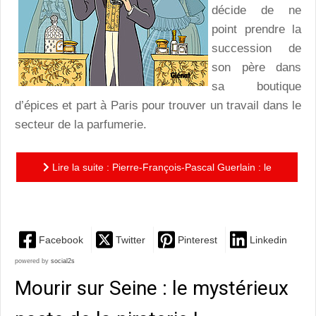
décide de ne
point prendre la
succession de
son père dans
sa boutique
d’épices et part à Paris pour trouver un travail dans le
secteur de la parfumerie.
Lire la suite : Pierre-François-Pascal Guerlain : le
destin passionnant d’un nez visionnaire
Facebook
Twitter
Pinterest
Linkedin
powered by
social2s
Mourir sur Seine : le mystérieux