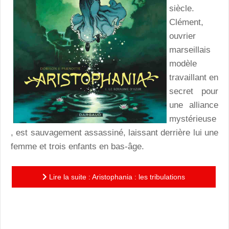
siècle.
Clément,
ouvrier
marseillais
modèle
travaillant en
secret pour
une alliance
mystérieuse
, est sauvagement assassiné, laissant derrière lui une
femme et trois enfants en bas-âge.
Lire la suite : Aristophania : les tribulations
fantastiques d’une Mary Poppins mystérieuse et de
trois orphelins...