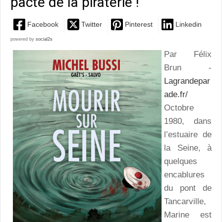
pacte de la piraterie !
Facebook
Twitter
Pinterest
Linkedin
powered by
social2s
Par Félix
Brun -
Lagrandepar
ade.fr/
Octobre
1980, dans
l’estuaire de
la Seine, à
quelques
encablures
du pont de
Tancarville,
Marine est