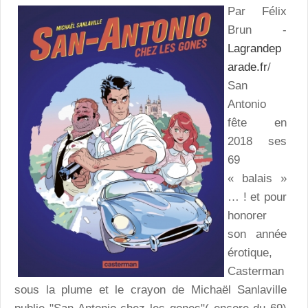
Par Félix
Brun -
Lagrandep
arade.fr
/
San
Antonio
fête en
2018 ses
69
« balais »
… ! et pour
honorer
son année
érotique,
Casterman
sous la plume et le crayon de Michaël Sanlaville