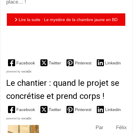
place… !
Lire la suite : Le mystère de la chambre jaune en BD
: une adaptation très réussie du légendaire roman
policier
Facebook
Twitter
Pinterest
Linkedin
powered by
social2s
Le chantier : quand le projet se
concrétise et prend corps !
Facebook
Twitter
Pinterest
Linkedin
powered by
social2s
Par Félix