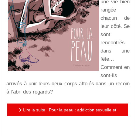
une vie bien
rangée
chacun de
leur côté. Se
sont
rencontrés
dans une
fête…
Comment en
sont-ils
arrivés à unir leurs deux corps affolés dans un recoin
à l’abri des regards?
Lire la suite : Pour la peau : addiction sexuelle et
plus si affinités