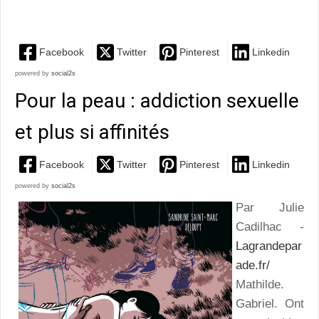
elle
Facebook
Twitter
Pinterest
Linkedin
powered by
social2s
Pour la peau : addiction sexuelle
et plus si affinités
Facebook
Twitter
Pinterest
Linkedin
powered by
social2s
Par Julie
Cadilhac -
Lagrandepar
ade.fr/
Mathilde.
Gabriel. Ont