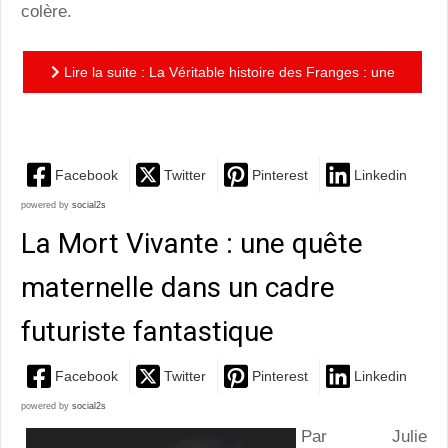
colère.
Lire la suite : La Véritable histoire des Franges : une
enquête loufoque au coeur de la révolution de 68
Facebook
Twitter
Pinterest
Linkedin
powered by
social2s
La Mort Vivante : une quête
maternelle dans un cadre
futuriste fantastique
Facebook
Twitter
Pinterest
Linkedin
powered by
social2s
Par Julie