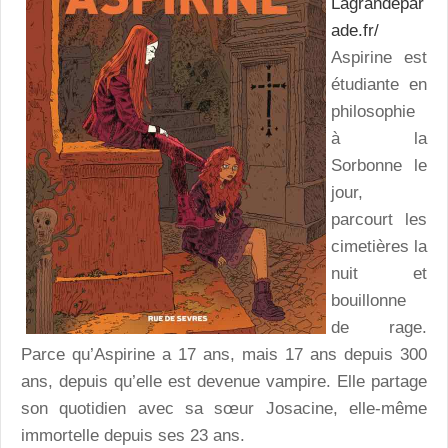
Lagrandepar
ade.fr/
Aspirine est
étudiante en
philosophie
à la
Sorbonne le
jour,
parcourt les
cimetières la
nuit et
bouillonne
de rage.
Parce qu’Aspirine a 17 ans, mais 17 ans depuis 300
ans, depuis qu’elle est devenue vampire. Elle partage
son quotidien avec sa sœur Josacine, elle-même
immortelle depuis ses 23 ans.