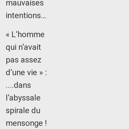
mauvaises
intentions…
« L’homme
qui n’avait
pas assez
d’une vie » :
....dans
l’abyssale
spirale du
mensonge !