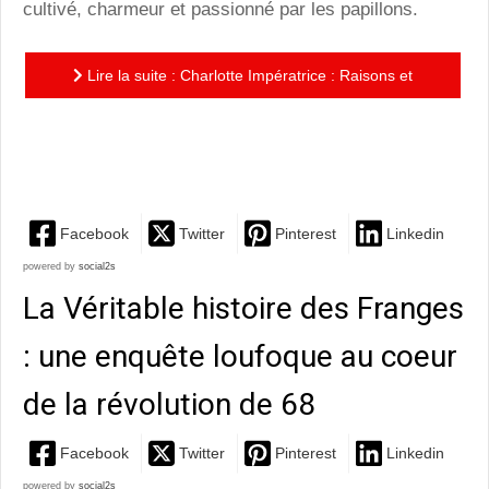
cultivé, charmeur et passionné par les papillons.
Lire la suite : Charlotte Impératrice : Raisons et
sentiments, entre royaume de Belgique et dynastie des
Habsbourg
Facebook
Twitter
Pinterest
Linkedin
powered by
social2s
La Véritable histoire des Franges
: une enquête loufoque au coeur
de la révolution de 68
Facebook
Twitter
Pinterest
Linkedin
powered by
social2s