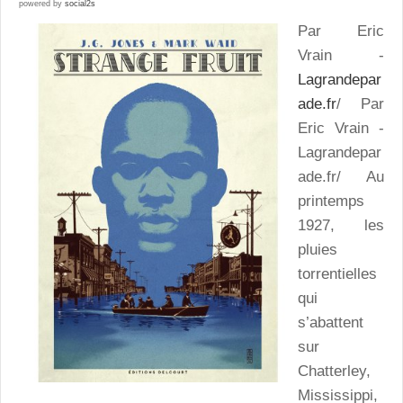
powered by
social2s
Par Eric
Vrain -
Lagrandepar
ade.fr
/ Par
Eric Vrain -
Lagrandepar
ade.fr/ Au
printemps
1927, les
pluies
torrentielles
qui
s’abattent
sur
Chatterley,
Mississippi,