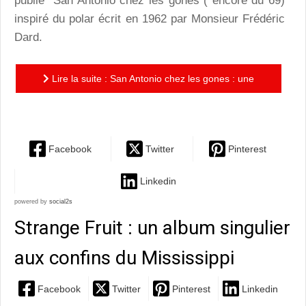
publie "San Antonio chez les gones"( encore du 69)
inspiré du polar écrit en 1962 par Monsieur Frédéric
Dard.
Lire la suite : San Antonio chez les gones : une
adaptation en BD très aboutie
Facebook
Twitter
Pinterest
Linkedin
powered by
social2s
Strange Fruit : un album singulier
aux confins du Mississippi
Facebook
Twitter
Pinterest
Linkedin