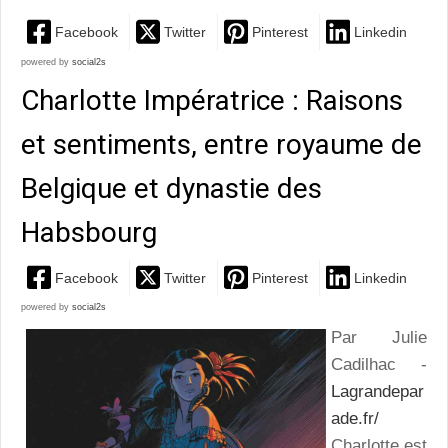
Facebook
Twitter
Pinterest
Linkedin
powered by
social2s
Charlotte Impératrice : Raisons
et sentiments, entre royaume de
Belgique et dynastie des
Habsbourg
Facebook
Twitter
Pinterest
Linkedin
powered by
social2s
Par Julie
Cadilhac -
Lagrandepar
ade.fr/
Charlotte est