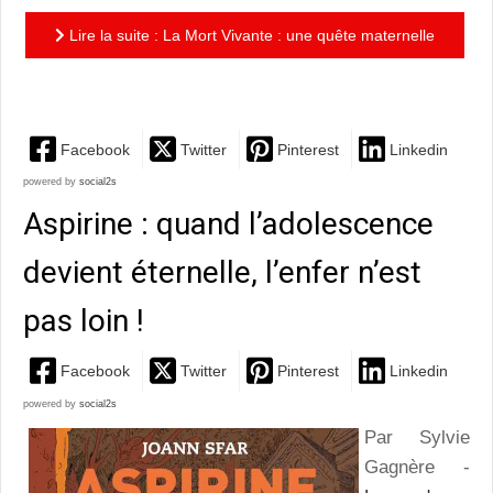
Lire la suite : La Mort Vivante : une quête maternelle
dans un cadre futuriste fantastique
Facebook
Twitter
Pinterest
Linkedin
powered by
social2s
Aspirine : quand l’adolescence
devient éternelle, l’enfer n’est
pas loin !
Facebook
Twitter
Pinterest
Linkedin
powered by
social2s
Par Sylvie
Gagnère -