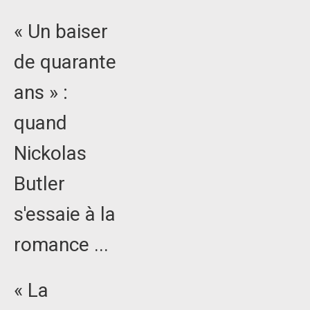
« Un baiser
de quarante
ans » :
quand
Nickolas
Butler
s'essaie à la
romance ...
« La