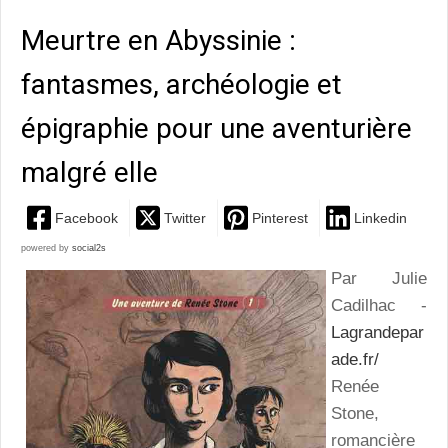
Meurtre en Abyssinie :
fantasmes, archéologie et
épigraphie pour une aventurière
malgré elle
Facebook
Twitter
Pinterest
Linkedin
powered by
social2s
Par Julie
Cadilhac -
Lagrandepar
ade.fr/
Renée
Stone,
romancière