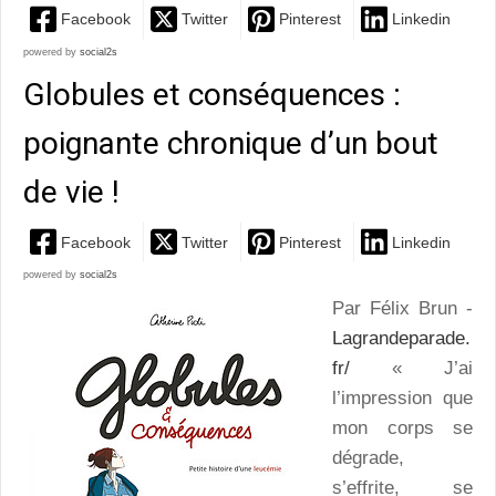
Facebook
Twitter
Pinterest
Linkedin
powered by
social2s
Globules et conséquences :
poignante chronique d’un bout
de vie !
Facebook
Twitter
Pinterest
Linkedin
powered by
social2s
Par Félix Brun -
Lagrandeparade.
fr/
« J’ai
l’impression que
mon corps se
dégrade,
s’effrite, se