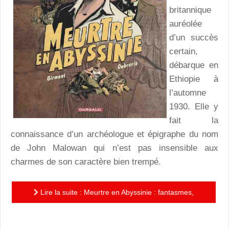
britannique
auréolée
d’un succès
certain,
débarque en
Ethiopie à
l’automne
1930. Elle y
fait la
connaissance d’un archéologue et épigraphe du nom
de John Malowan qui n’est pas insensible aux
charmes de son caractère bien trempé.
Lire la suite : Meurtre en Abyssinie : fantasmes,
archéologie et épigraphie pour une aventurière malgré