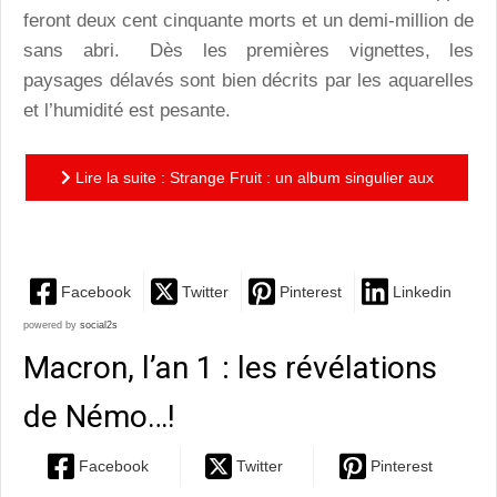
feront deux cent cinquante morts et un demi-million de
sans abri. Dès les premières vignettes, les
paysages délavés sont bien décrits par les aquarelles
et l’humidité est pesante.
Lire la suite : Strange Fruit : un album singulier aux
confins du Mississippi
Facebook
Twitter
Pinterest
Linkedin
powered by
social2s
Macron, l’an 1 : les révélations
de Némo…!
Facebook
Twitter
Pinterest