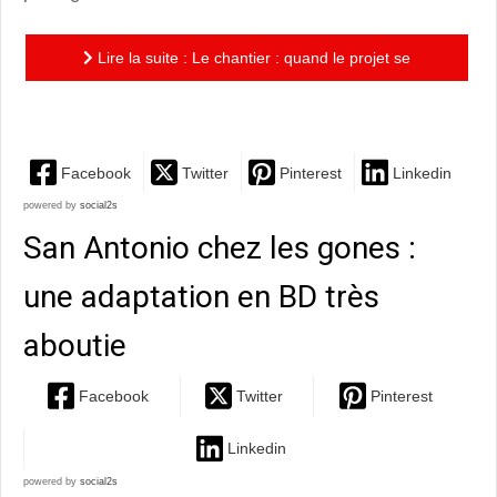
Lire la suite : Le chantier : quand le projet se
concrétise et prend corps !
Facebook
Twitter
Pinterest
Linkedin
powered by
social2s
San Antonio chez les gones :
une adaptation en BD très
aboutie
Facebook
Twitter
Pinterest
Linkedin
powered by
social2s