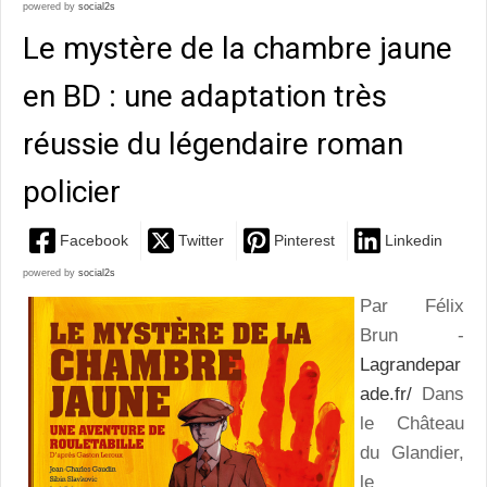
powered by
social2s
Le mystère de la chambre jaune
en BD : une adaptation très
réussie du légendaire roman
policier
Facebook
Twitter
Pinterest
Linkedin
powered by
social2s
Par Félix
Brun -
Lagrandepar
ade.fr/
Dans
le Château
du Glandier,
le