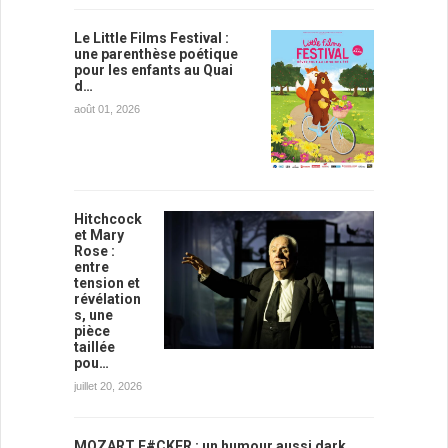
Le Little Films Festival :
une parenthèse poétique
pour les enfants au Quai
d…
août 01, 2026
Hitchcock
et Mary
Rose :
entre
tension et
révélation
s, une
pièce
taillée
pou…
juillet 20, 2026
MOZART F#CKER : un humour aussi dark