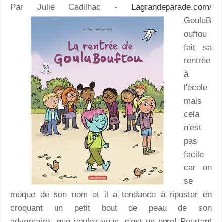
Par Julie Cadilhac -
Lagrandeparade.com
/
GouluB
ouftou
fait sa
rentrée
à
l'école
mais
cela
n'est
pas
facile
car on
se
moque de son nom et il a tendance à riposter en
croquant un petit bout de peau de son
adversaire...que voulez-vous, c'est un ogre! Pourtant