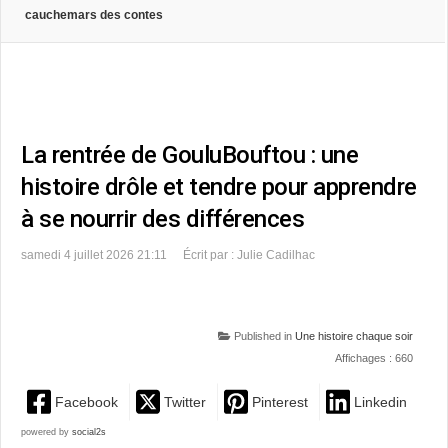
cauchemars des contes
La rentrée de GouluBouftou : une
histoire drôle et tendre pour apprendre
à se nourrir des différences
samedi 4 juillet 2026 21:11
Écrit par : Julie Cadilhac
Published in
Une histoire chaque soir
Affichages : 660
Facebook
Twitter
Pinterest
Linkedin
powered by
social2s