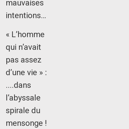
mauvaises
intentions…
« L’homme
qui n’avait
pas assez
d’une vie » :
....dans
l’abyssale
spirale du
mensonge !