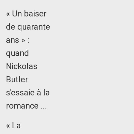
« Un baiser
de quarante
ans » :
quand
Nickolas
Butler
s'essaie à la
romance ...
« La