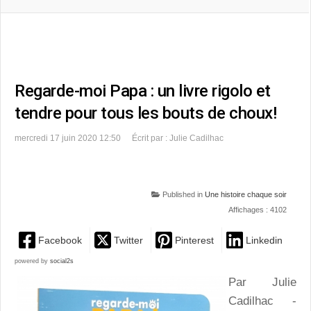
Regarde-moi Papa : un livre rigolo et
tendre pour tous les bouts de choux!
mercredi 17 juin 2020 12:50
Écrit par : Julie Cadilhac
Published in
Une histoire chaque soir
Affichages : 4102
Facebook
Twitter
Pinterest
Linkedin
powered by
social2s
Par Julie
Cadilhac -