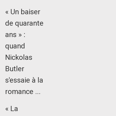
« Un baiser
de quarante
ans » :
quand
Nickolas
Butler
s'essaie à la
romance ...
« La