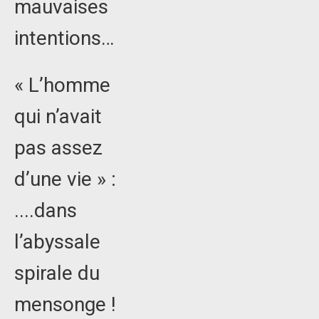
mauvaises
intentions…
« L’homme
qui n’avait
pas assez
d’une vie » :
....dans
l’abyssale
spirale du
mensonge !