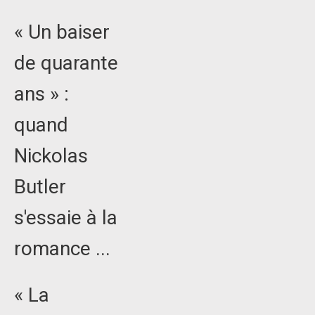
« Un baiser
de quarante
ans » :
quand
Nickolas
Butler
s'essaie à la
romance ...
« La