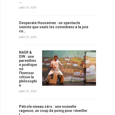
…
juillet 20, 2026
Desperate Housemen : un spectacle
sexiste que seuls les comédiens à la joie
co…
juillet 20, 2026
NASR &
DIN : une
parenthès
e poétique
où
l'humour
côtoie la
philosophi
e
juillet 19, 2026
Pétrole niveau zéro : une nouvelle
rageuse, un coup de poing pour réveiller
l…