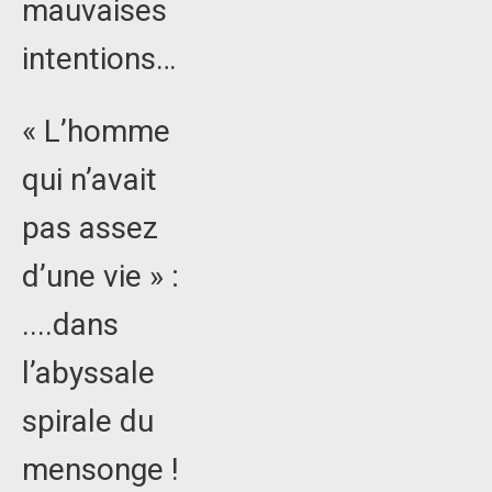
mauvaises
intentions…
« L’homme
qui n’avait
pas assez
d’une vie » :
....dans
l’abyssale
spirale du
mensonge !