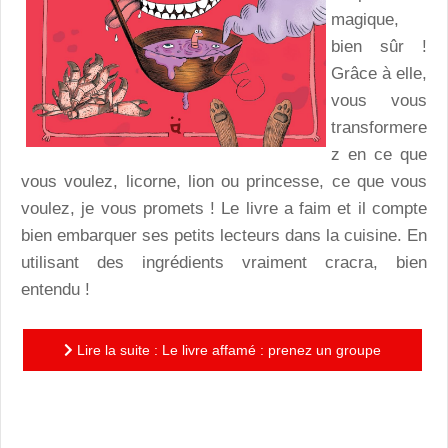
magique,
bien sûr !
Grâce à elle,
vous vous
transformere
z en ce que
vous voulez, licorne, lion ou princesse, ce que vous
voulez, je vous promets ! Le livre a faim et il compte
bien embarquer ses petits lecteurs dans la cuisine. En
utilisant des ingrédients vraiment cracra, bien
entendu !
Lire la suite : Le livre affamé : prenez un groupe
d’enfants, et plongez-les dans cette folle aventure,
fous-rires...