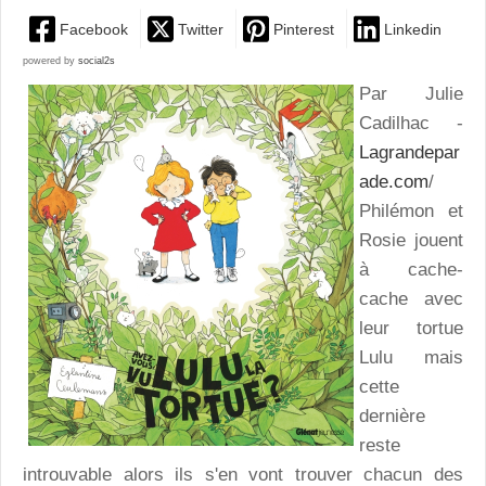
Facebook
Twitter
Pinterest
Linkedin
powered by
social2s
Par Julie
Cadilhac -
Lagrandepar
ade.com
/
Philémon et
Rosie jouent
à cache-
cache avec
leur tortue
Lulu mais
cette
dernière
reste
introuvable alors ils s'en vont trouver chacun des