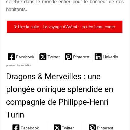
célèbre dans le monde entier pour le bonheur de ses
habitants.
Lire la suite : Le voyage d'Arémi : un très beau conte
initiatique aux illustrations magnifiques!
Facebook
Twitter
Pinterest
Linkedin
powered by
social2s
Dragons & Merveilles : une
plongée onirique splendide en
compagnie de Philippe-Henri
Turin
Facebook
Twitter
Pinterest