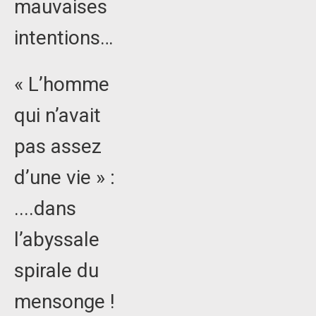
mauvaises
intentions…
« L’homme
qui n’avait
pas assez
d’une vie » :
....dans
l’abyssale
spirale du
mensonge !