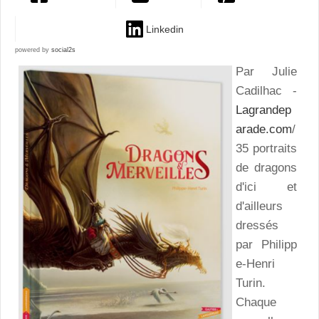
Linkedin
powered by
social2s
Par Julie
Cadilhac -
Lagrandep
arade.com
/
35 portraits
de dragons
d'ici et
d'ailleurs
dressés
par Philipp
e-Henri
Turin.
Chaque