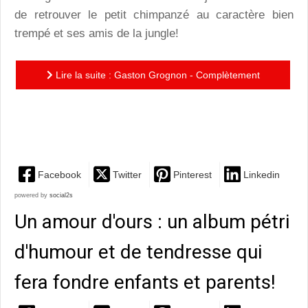
de retrouver le petit chimpanzé au caractère bien
trempé et ses amis de la jungle!
Lire la suite : Gaston Grognon - Complètement
zinzin : une célébration du printemps à ne rater sous
aucun prétexte!
Facebook
Twitter
Pinterest
Linkedin
powered by
social2s
Un amour d'ours : un album pétri
d'humour et de tendresse qui
fera fondre enfants et parents!