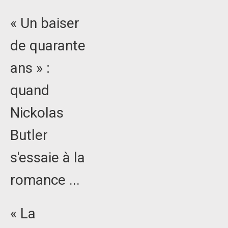
« Un baiser
de quarante
ans » :
quand
Nickolas
Butler
s'essaie à la
romance ...
« La