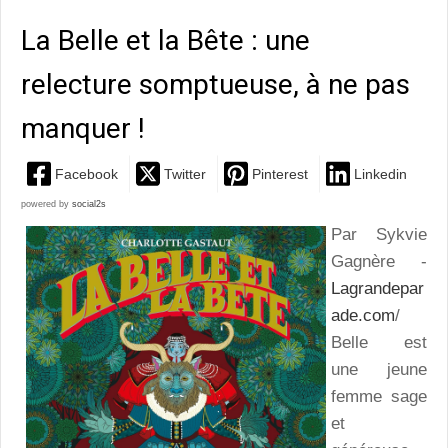
La Belle et la Bête : une
relecture somptueuse, à ne pas
manquer !
Facebook
Twitter
Pinterest
Linkedin
powered by
social2s
Par Sykvie
Gagnère -
Lagrandepar
ade.com
/
Belle est
une jeune
femme sage
et