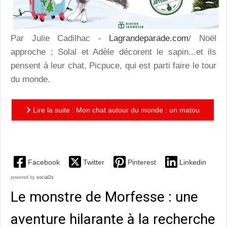
Par Julie Cadilhac -
Lagrandeparade.com
/ Noël
approche ; Solal et Adèle décorent le sapin...et ils
pensent à leur chat, Picpuce, qui est parti faire le tour
du monde.
Lire la suite : Mon chat autour du monde : un matou
voyageur, des lettres à découvrir, des pays à explorer !
Facebook
Twitter
Pinterest
Linkedin
powered by
social2s
Le monstre de Morfesse : une
aventure hilarante à la recherche