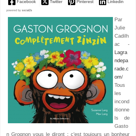
Facebook
Twitter
Pinterest
Linkedin
powered by
social2s
Par
Julie
Cadilh
ac -
Lagra
ndepa
rade.c
om
/
Tous
les
incond
itionne
ls de
Gasto
n Grognon vous le diront : c'est toujours un bonheur