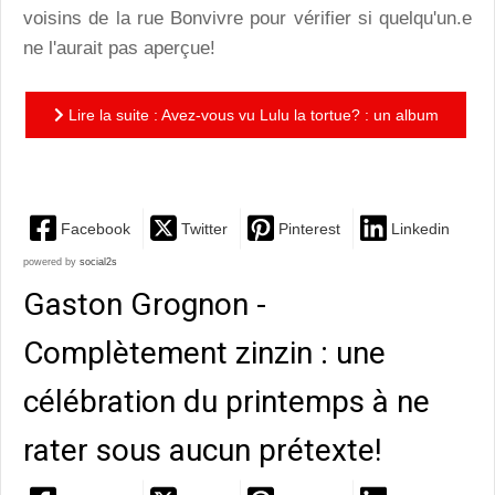
voisins de la rue Bonvivre pour vérifier si quelqu'un.e
ne l'aurait pas aperçue!
Lire la suite : Avez-vous vu Lulu la tortue? : un album
espiègle et truffé de détails loufoques qui amuseront...
Facebook
Twitter
Pinterest
Linkedin
powered by
social2s
Gaston Grognon -
Complètement zinzin : une
célébration du printemps à ne
rater sous aucun prétexte!