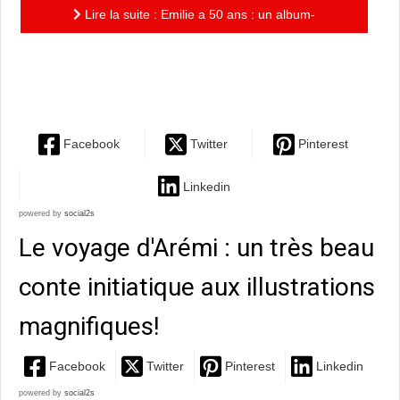
Lire la suite : Emilie a 50 ans : un album-
anniversaire qui recueille 5 de ses meilleures
aventures du quotidien!
Facebook
Twitter
Pinterest
Linkedin
powered by
social2s
Le voyage d'Arémi : un très beau
conte initiatique aux illustrations
magnifiques!
Facebook
Twitter
Pinterest
Linkedin
powered by
social2s