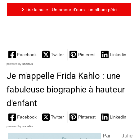
Lire la suite : Un amour d'ours : un album pétri
d'humour et de tendresse qui fera fondre enfants et
parents!
Facebook
Twitter
Pinterest
Linkedin
powered by
social2s
Je m'appelle Frida Kahlo : une
fabuleuse biographie à hauteur
d'enfant
Facebook
Twitter
Pinterest
Linkedin
powered by
social2s
Par Julie