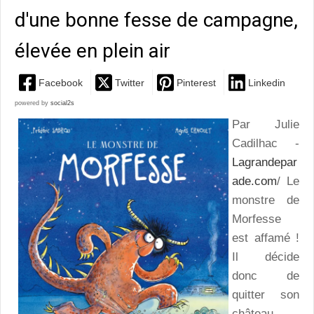
d'une bonne fesse de campagne,
élevée en plein air
Facebook
Twitter
Pinterest
Linkedin
powered by
social2s
Par Julie
Cadilhac -
Lagrandepar
ade.com
/ Le
monstre de
Morfesse
est affamé !
Il décide
donc de
quitter son
château