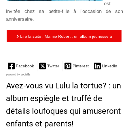
est
invitée chez sa petite-fille à l'occasion de son
anniversaire.
Lire la suite : Mamie Robert : un album jeunesse à
dévorer!
Facebook
Twitter
Pinterest
Linkedin
powered by
social2s
Avez-vous vu Lulu la tortue? : un
album espiègle et truffé de
détails loufoques qui amuseront
enfants et parents!