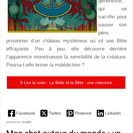
généreuse,
qui se
sacrifie pour
sauver son
père,
prisonnier d’un château mystérieux où vit une Bête
effrayante. Peu à peu, elle découvre derrière
l’apparence monstrueuse la sensibilité de la créature.
Pourra-t-elle briser la malédiction ?
Lire la suite : La Belle et la Bête : une relecture
somptueuse, à ne pas manquer !
Facebook
Twitter
Pinterest
Linkedin
powered by
social2s