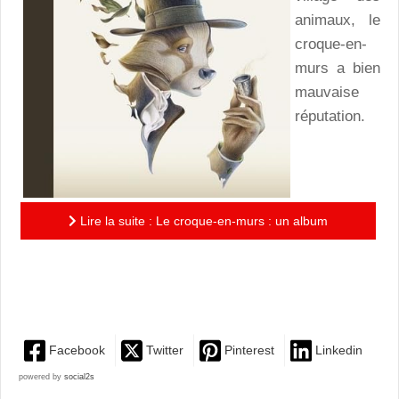
animaux, le
croque-en-
murs a bien
mauvaise
réputation.
Lire la suite : Le croque-en-murs : un album
splendide, poétique et tendre, émouvant et beau,
magnifique !
Facebook
Twitter
Pinterest
Linkedin
powered by
social2s