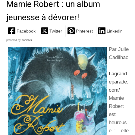
Mamie Robert : un album
jeunesse à dévorer!
Facebook
Twitter
Pinterest
Linkedin
powered by
social2s
Par Julie
Cadilhac
-
Lagrand
eparade.
com/
Mamie
Robert
est
heureus
e : elle