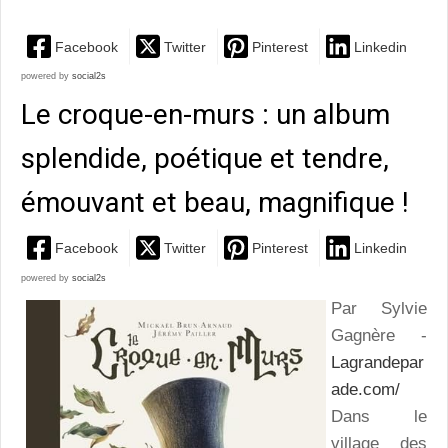
Facebook
Twitter
Pinterest
Linkedin
powered by
social2s
Le croque-en-murs : un album
splendide, poétique et tendre,
émouvant et beau, magnifique !
Facebook
Twitter
Pinterest
Linkedin
powered by
social2s
Par Sylvie
Gagnère -
Lagrandepar
ade.com/
Dans le
village des