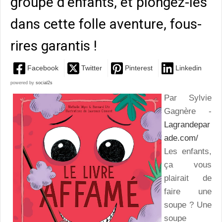
groupe d’enfants, et plongez-les
dans cette folle aventure, fous-
rires garantis !
Facebook
Twitter
Pinterest
Linkedin
powered by
social2s
Par Sylvie
Gagnère -
Lagrandepar
ade.com/
Les enfants,
ça vous
plairait de
faire une
soupe ? Une
soupe