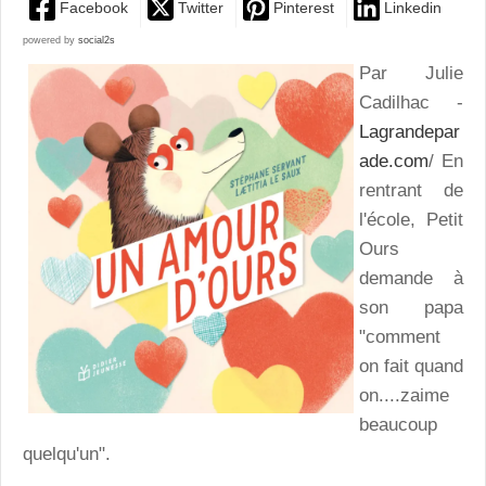
Facebook
Twitter
Pinterest
Linkedin
powered by
social2s
Par Julie
Cadilhac -
Lagrandepar
ade.com
/ En
rentrant de
l'école, Petit
Ours
demande à
son papa
"comment
on fait quand
on....zaime
beaucoup
quelqu'un".