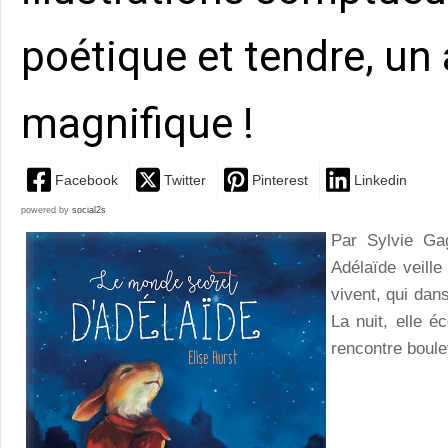
poétique et tendre, un
magnifique !
Facebook
Twitter
Pinterest
Linkedin
powered by
social2s
Par Sylvie G
Adélaïde veille
vivent, qui dans
La nuit, elle é
rencontre boule