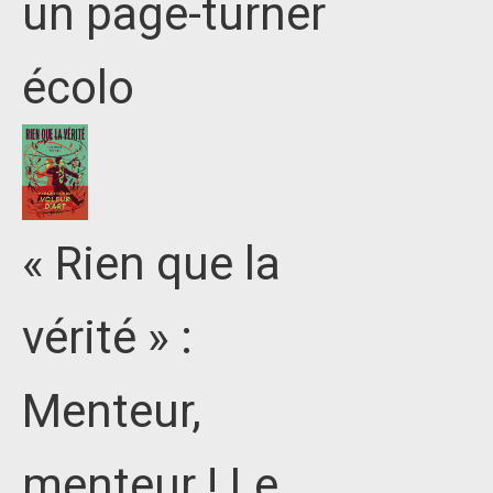
un page-turner
écolo
« Rien que la
vérité » :
Menteur,
menteur ! Le