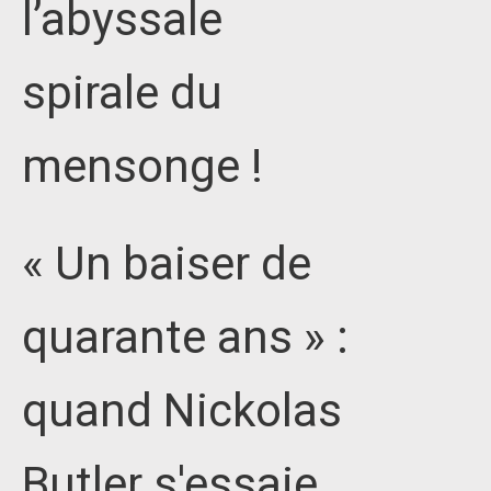
l’abyssale
spirale du
mensonge !
« Un baiser de
quarante ans » :
quand Nickolas
Butler s'essaie