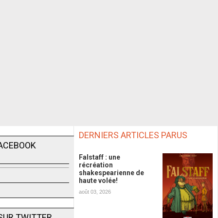
DERNIERS ARTICLES PARUS
FACEBOOK
Falstaff : une
récréation
shakespearienne de
haute volée!
août 03, 2026
SUR TWITTER