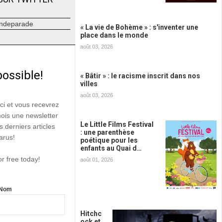
ndeparade
« La vie de Bohème » : s'inventer une
place dans le monde
août 03, 2026
possible!
« Bâtir » : le racisme inscrit dans nos
villes
août 03, 2026
ici et vous recevrez
mois une newsletter
Le Little Films Festival
s derniers articles
: une parenthèse
arus!
poétique pour les
enfants au Quai d…
or free today!
août 01, 2026
Nom
Hitchc
ock et