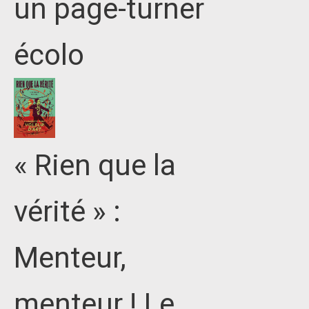
un page-turner
écolo
« Rien que la
vérité » :
Menteur,
menteur ! Le