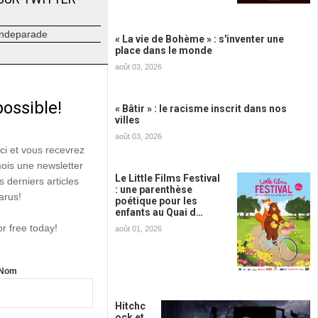
ndeparade
« La vie de Bohème » : s'inventer une
place dans le monde
août 03, 2026
possible!
« Bâtir » : le racisme inscrit dans nos
villes
août 03, 2026
ici et vous recevrez
mois une newsletter
Le Little Films Festival
s derniers articles
: une parenthèse
arus!
poétique pour les
enfants au Quai d…
or free today!
août 01, 2026
Nom
Hitchc
ock et