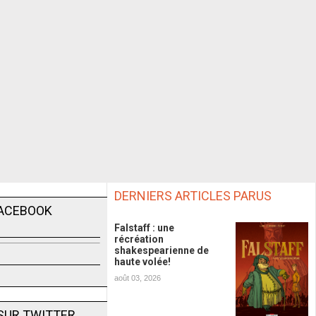
DERNIERS ARTICLES PARUS
FACEBOOK
Falstaff : une
récréation
shakespearienne de
haute volée!
août 03, 2026
SUR TWITTER