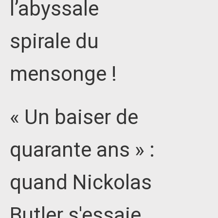
l’abyssale
spirale du
mensonge !
« Un baiser de
quarante ans » :
quand Nickolas
Butler s'essaie