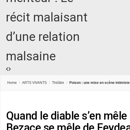
récit malaisant
d’une relation
malsaine
Home
/
ARTS VIVANTS
/
Théâtre
/
Poison : une mise en scène intimiste 
Quand le diable s’en mêle 
Bezace se mêle de Feydea