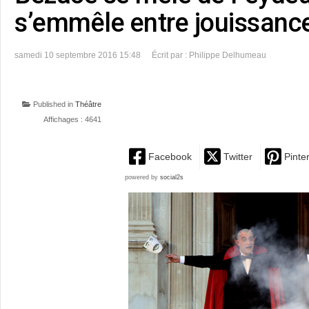
s’emmêle entre jouissance
samedi 10 septembre 2016 15:48
Écrit par : Philippe Delhumeau
Published in
Théâtre
Affichages : 4641
Facebook
Twitter
Pinte
powered by
social2s