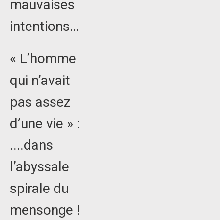
mauvaises
intentions…
« L’homme
qui n’avait
pas assez
d’une vie » :
....dans
l’abyssale
spirale du
mensonge !