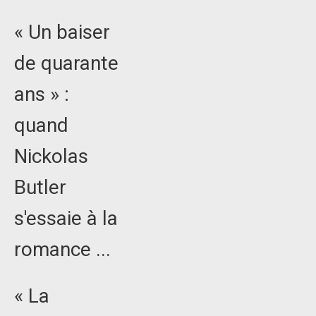
« Un baiser
de quarante
ans » :
quand
Nickolas
Butler
s'essaie à la
romance ...
« La