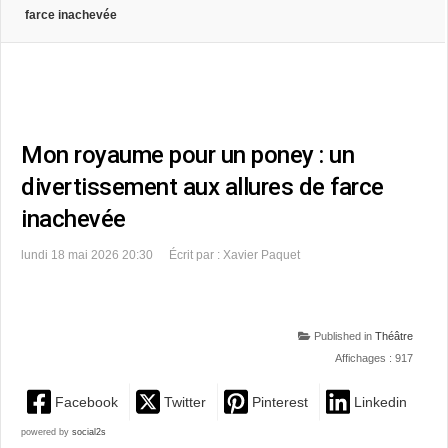
farce inachevée
Mon royaume pour un poney : un
divertissement aux allures de farce
inachevée
lundi 18 mai 2026 20:30
Écrit par : Xavier Paquet
Published in
Théâtre
Affichages : 917
Facebook
Twitter
Pinterest
Linkedin
powered by
social2s