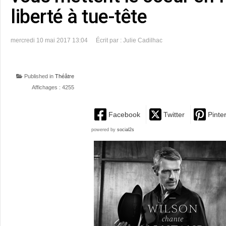
liberté à tue-tête
mercredi 10 mai 2017 13:04
Écrit par : Julie Cadilhac
Published in
Théâtre
Affichages : 4255
Facebook
Twitter
Pinte
powered by
social2s