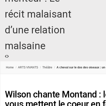
récit malaisant
d’une relation
malsaine
Home
/
ARTS VIVANTS
/
Théâtre
/
A cheval sur le dos des oiseaux : un 
Wilson chante Montand : l
vous mettent le coeur en f