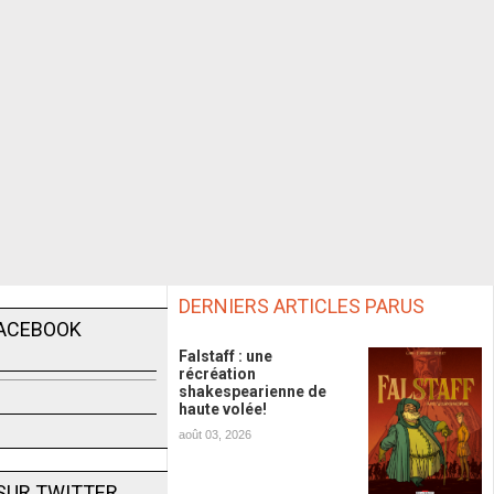
DERNIERS ARTICLES PARUS
FACEBOOK
Falstaff : une
récréation
shakespearienne de
haute volée!
août 03, 2026
SUR TWITTER