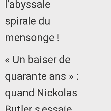
l’abyssale
spirale du
mensonge !
« Un baiser de
quarante ans » :
quand Nickolas
Butler s'essaie