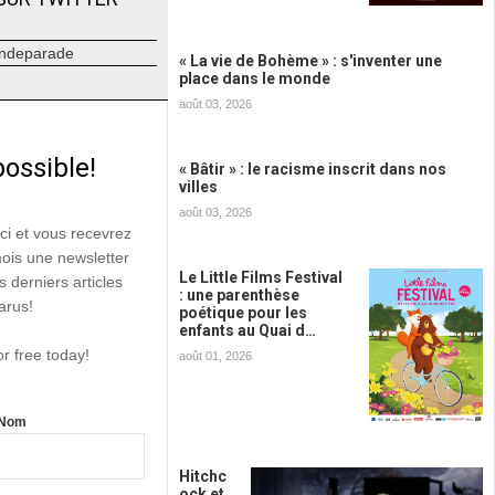
ndeparade
« La vie de Bohème » : s'inventer une
place dans le monde
août 03, 2026
possible!
« Bâtir » : le racisme inscrit dans nos
villes
août 03, 2026
ici et vous recevrez
mois une newsletter
Le Little Films Festival
s derniers articles
: une parenthèse
arus!
poétique pour les
enfants au Quai d…
or free today!
août 01, 2026
Nom
Hitchc
ock et