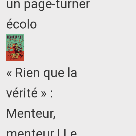
un page-turner
écolo
« Rien que la
vérité » :
Menteur,
menteur ! Le