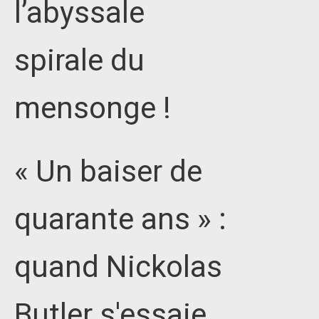
l’abyssale
spirale du
mensonge !
« Un baiser de
quarante ans » :
quand Nickolas
Butler s'essaie