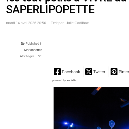
SAPERLIPOPETTE
mardi 14 avril 2026 20:56
Écrit par : Julie Cadilhac
Published in
Marionnettes
Affichages : 723
Facebook
Twitter
Pinte
powered by
social2s