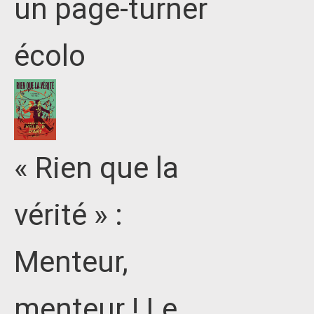
un page-turner
écolo
« Rien que la
vérité » :
Menteur,
menteur ! Le