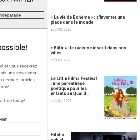
ndeparade
« La vie de Bohème » : s'inventer une
place dans le monde
août 03, 2026
possible!
« Bâtir » : le racisme inscrit dans nos
villes
août 03, 2026
ici et vous recevrez
mois une newsletter
Le Little Films Festival
s derniers articles
: une parenthèse
arus!
poétique pour les
enfants au Quai d…
or free today!
août 01, 2026
Nom
Hitchc
ock et