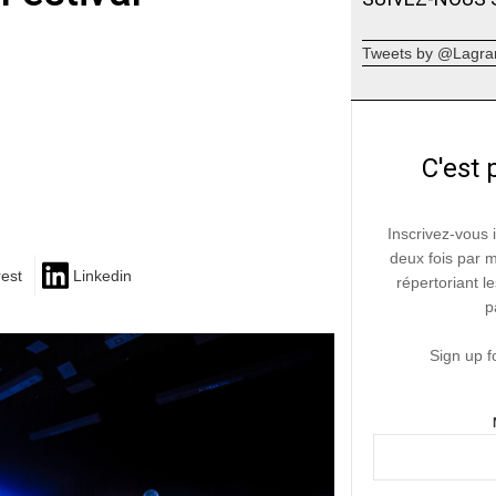
Tweets by @Lagra
C'est 
Inscrivez-vous 
deux fois par 
rest
Linkedin
répertoriant le
p
Sign up f