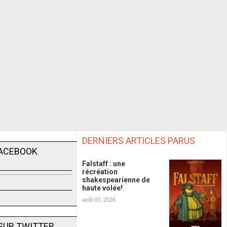
DERNIERS ARTICLES PARUS
FACEBOOK
Falstaff : une
récréation
shakespearienne de
haute volée!
août 03, 2026
SUR TWITTER