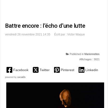
Battre encore : l’écho d’une lutte
vendredi 26 novembre 2021 14:35
Écrit par : Victor Waque
Published in
Marionnettes
Affichages : 3021
Facebook
Twitter
Pinterest
Linkedin
powered by
social2s