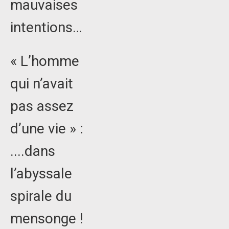
mauvaises
intentions…
« L’homme
qui n’avait
pas assez
d’une vie » :
....dans
l’abyssale
spirale du
mensonge !