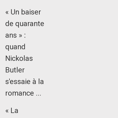
« Un baiser
de quarante
ans » :
quand
Nickolas
Butler
s'essaie à la
romance ...
« La