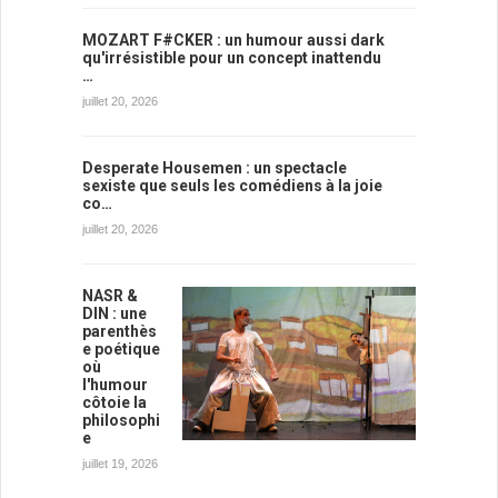
MOZART F#CKER : un humour aussi dark
qu'irrésistible pour un concept inattendu
…
juillet 20, 2026
Desperate Housemen : un spectacle
sexiste que seuls les comédiens à la joie
co…
juillet 20, 2026
NASR &
DIN : une
parenthès
e poétique
où
l'humour
côtoie la
philosophi
e
juillet 19, 2026