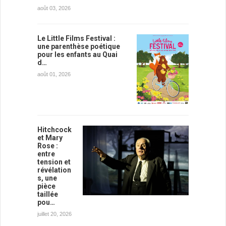
août 03, 2026
Le Little Films Festival :
une parenthèse poétique
pour les enfants au Quai
d…
août 01, 2026
Hitchcock
et Mary
Rose :
entre
tension et
révélation
s, une
pièce
taillée
pou…
juillet 20, 2026