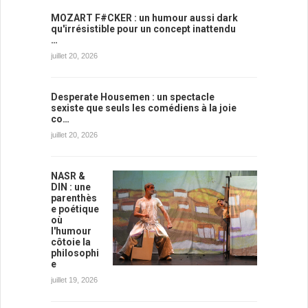
MOZART F#CKER : un humour aussi dark
qu'irrésistible pour un concept inattendu
…
juillet 20, 2026
Desperate Housemen : un spectacle
sexiste que seuls les comédiens à la joie
co…
juillet 20, 2026
NASR &
DIN : une
parenthès
e poétique
où
l'humour
côtoie la
philosophi
e
juillet 19, 2026