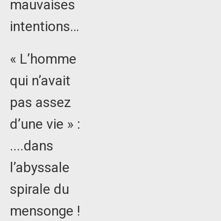
mauvaises
intentions…
« L’homme
qui n’avait
pas assez
d’une vie » :
....dans
l’abyssale
spirale du
mensonge !