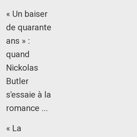
« Un baiser
de quarante
ans » :
quand
Nickolas
Butler
s'essaie à la
romance ...
« La