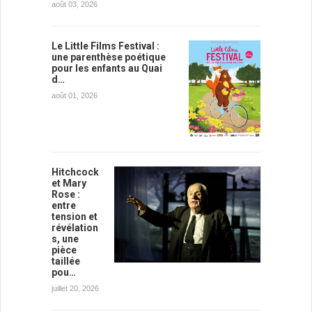
août 03, 2026
Le Little Films Festival :
une parenthèse poétique
pour les enfants au Quai
d…
août 01, 2026
Hitchcock
et Mary
Rose :
entre
tension et
révélation
s, une
pièce
taillée
pou…
juillet 20, 2026