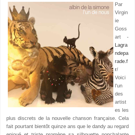
Par
Virgin
ie
Goss
art -
Lagra
ndepa
rade.f
r
/
Voici
l'un
des
artist
es les
plus discrets de la nouvelle chanson française. Cela
fait pourtant bientôt quinze ans que le dandy au regard
enjoué et triste promène sa silhouette nonchalante