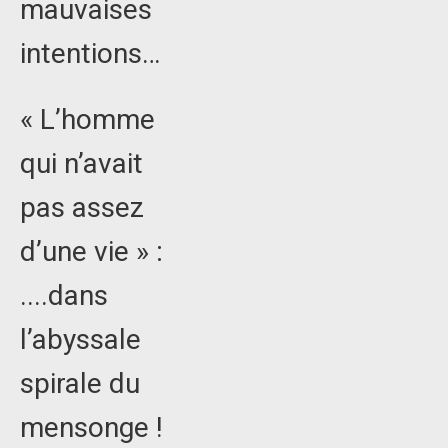
mauvaises
intentions…
« L’homme
qui n’avait
pas assez
d’une vie » :
....dans
l’abyssale
spirale du
mensonge !