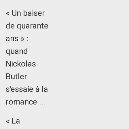
« Un baiser
de quarante
ans » :
quand
Nickolas
Butler
s'essaie à la
romance ...
« La