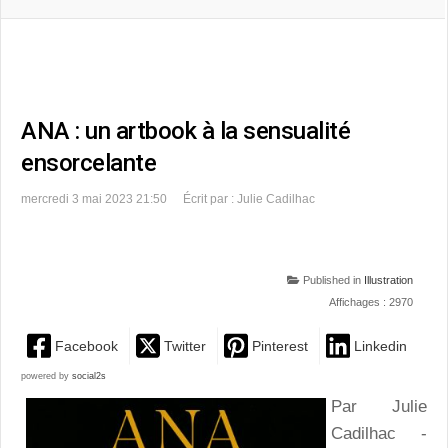
ANA : un artbook à la sensualité
ensorcelante
mercredi 3 mai 2023 21:50
Écrit par : Julie Cadilhac
Published in
Illustration
Affichages : 2970
Facebook
Twitter
Pinterest
Linkedin
powered by
social2s
Par Julie
Cadilhac -