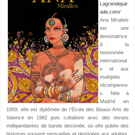
Lagrandepar
ade.com/
Ana Miralles
est une
dessinatrice
à la
renommée
international
e et aux
multiples
récompense
s. Née à
Madrid en
1959, elle est diplômée de l’École des Beaux-Arts de
Valence en 1982 puis collabore avec des revues
indépendantes de bande dessinée, où elle publie des
histoires souvent sensuelles et destinées aux adultes.