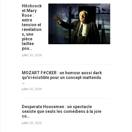
Hitchcock
et Mary
Rose :
entre
tension et
révélation
s, une
pièce
taillée
pou…
juillet 20, 2026
MOZART F#CKER : un humour aussi dark
qu'irrésistible pour un concept inattendu
…
juillet 20, 2026
Desperate Housemen : un spectacle
sexiste que seuls les comédiens à la joie
co…
juillet 20, 2026