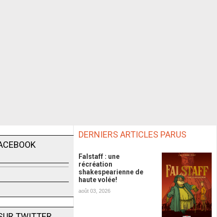
DERNIERS ARTICLES PARUS
FACEBOOK
Falstaff : une
récréation
shakespearienne de
haute volée!
août 03, 2026
SUR TWITTER