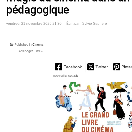
pédagogique
vendredi 21 novembre 2025 21:30
Écrit par : Sylvie Gagnère
Published in
Cinéma
Affichages : 8962
Facebook
Twitter
Pinte
powered by
social2s