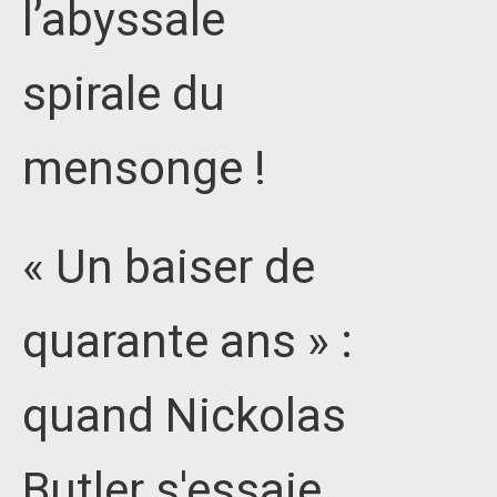
l’abyssale
spirale du
mensonge !
« Un baiser de
quarante ans » :
quand Nickolas
Butler s'essaie