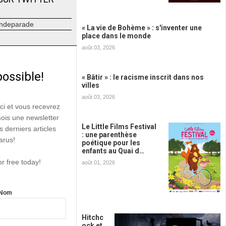
ndeparade
« La vie de Bohème » : s'inventer une
place dans le monde
août 03, 2026
possible!
« Bâtir » : le racisme inscrit dans nos
villes
août 03, 2026
ici et vous recevrez
mois une newsletter
Le Little Films Festival
s derniers articles
: une parenthèse
arus!
poétique pour les
enfants au Quai d…
or free today!
août 01, 2026
Nom
Hitchc
ock et