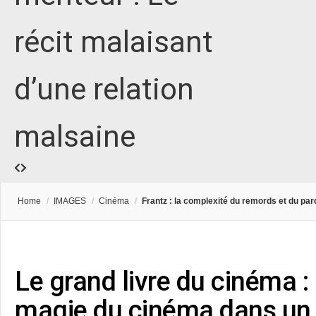
récit malaisant
d’une relation
malsaine
Home
/
IMAGES
/
Cinéma
/
Frantz : la complexité du remords et du pa
Le grand livre du cinéma : 
magie du cinéma dans un 