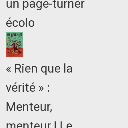
un page-turner
écolo
« Rien que la
vérité » :
Menteur,
menteur ! Le