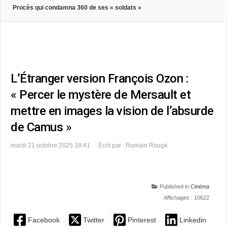
Procès qui condamna 360 de ses « soldats »
L’Étranger version François Ozon :
« Percer le mystère de Mersault et
mettre en images la vision de l’absurde
de Camus »
mardi 21 octobre 2025 18:41
Écrit par : Romain Rougé
Published in
Cinéma
Affichages : 10622
Facebook
Twitter
Pinterest
Linkedin