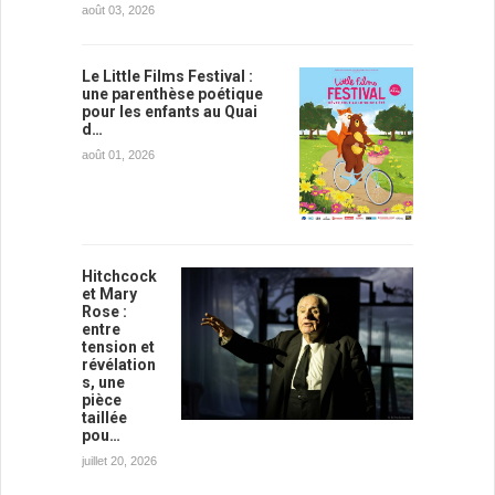
août 03, 2026
Le Little Films Festival :
une parenthèse poétique
pour les enfants au Quai
d…
août 01, 2026
Hitchcock
et Mary
Rose :
entre
tension et
révélation
s, une
pièce
taillée
pou…
juillet 20, 2026