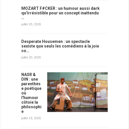
MOZART F#CKER : un humour aussi dark
qu'irrésistible pour un concept inattendu
…
juillet 20, 2026
Desperate Housemen : un spectacle
sexiste que seuls les comédiens à la joie
co…
juillet 20, 2026
NASR &
DIN : une
parenthès
e poétique
où
l'humour
côtoie la
philosophi
e
juillet 19, 2026