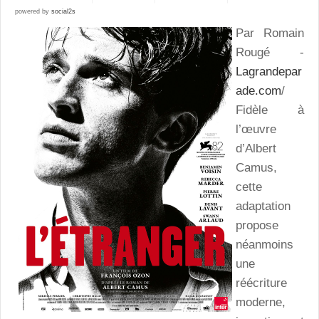
powered by
social2s
Par Romain
Rougé -
Lagrandepar
ade.com
/
Fidèle à
l’œuvre
d’Albert
Camus,
cette
adaptation
propose
néanmoins
une
réécriture
moderne,