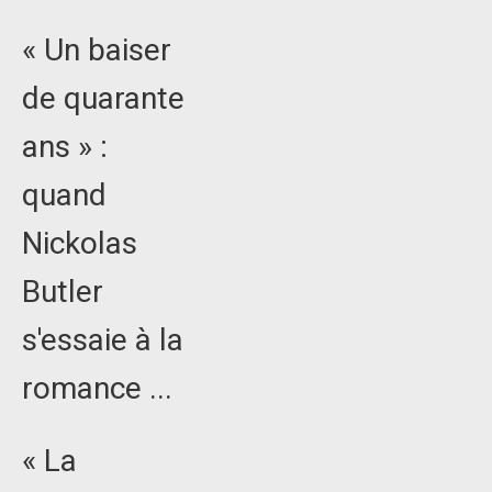
« Un baiser
de quarante
ans » :
quand
Nickolas
Butler
s'essaie à la
romance ...
« La