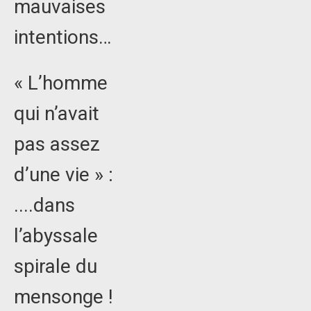
mauvaises
intentions…
« L’homme
qui n’avait
pas assez
d’une vie » :
....dans
l’abyssale
spirale du
mensonge !