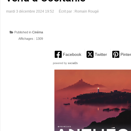
mardi 3 décembre 2024 19:52
Écrit par : Romain Rougé
Published in
Cinéma
Affichages : 1309
Facebook
Twitter
Pinte
powered by
social2s