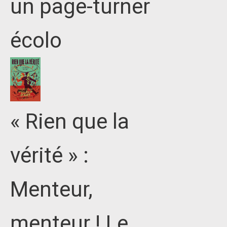
un page-turner
écolo
« Rien que la
vérité » :
Menteur,
menteur ! Le