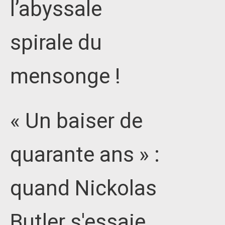
l’abyssale
spirale du
mensonge !
« Un baiser de
quarante ans » :
quand Nickolas
Butler s'essaie