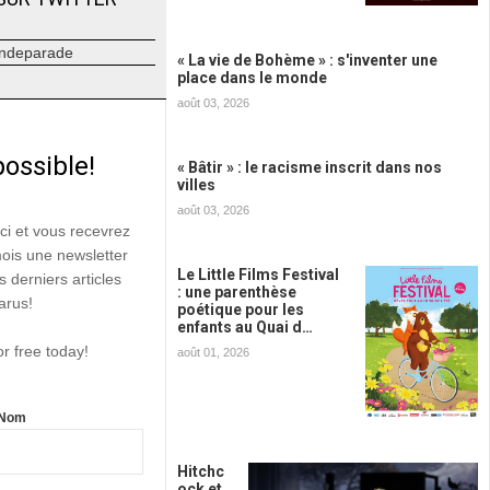
ndeparade
« La vie de Bohème » : s'inventer une
place dans le monde
août 03, 2026
possible!
« Bâtir » : le racisme inscrit dans nos
villes
août 03, 2026
ici et vous recevrez
mois une newsletter
Le Little Films Festival
s derniers articles
: une parenthèse
arus!
poétique pour les
enfants au Quai d…
or free today!
août 01, 2026
Nom
Hitchc
ock et