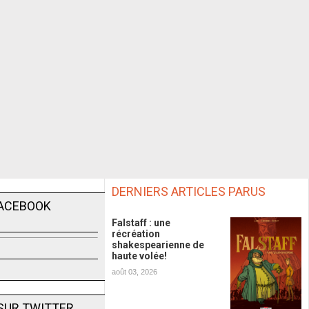
DERNIERS ARTICLES PARUS
FACEBOOK
Falstaff : une
récréation
shakespearienne de
haute volée!
août 03, 2026
SUR TWITTER