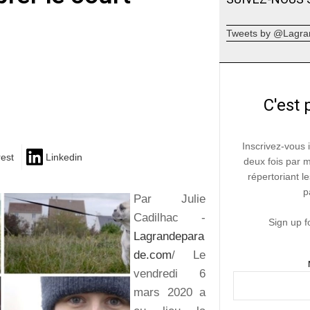
Tweets by @Lagra
C'est 
Inscrivez-vous 
rest
Linkedin
deux fois par 
répertoriant le
p
Par Julie
Cadilhac -
Sign up f
Lagrandepara
de.com
/ Le
vendredi 6
mars 2020 a