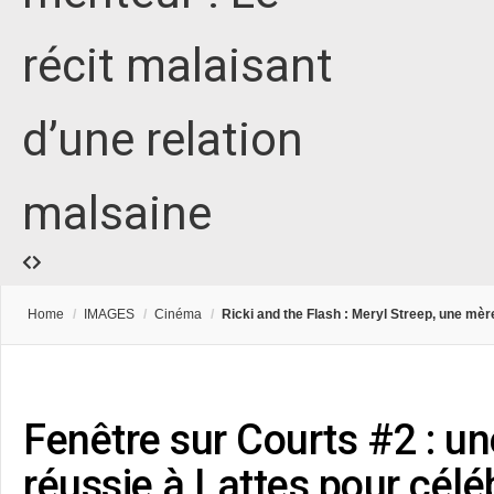
récit malaisant
d’une relation
malsaine
Home
/
IMAGES
/
Cinéma
/
Ricki and the Flash : Meryl Streep, une mè
Fenêtre sur Courts #2 : un
réussie à Lattes pour céléb