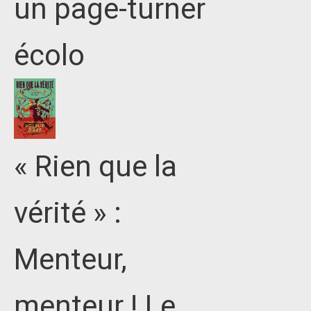
un page-turner
écolo
« Rien que la
vérité » :
Menteur,
menteur ! Le