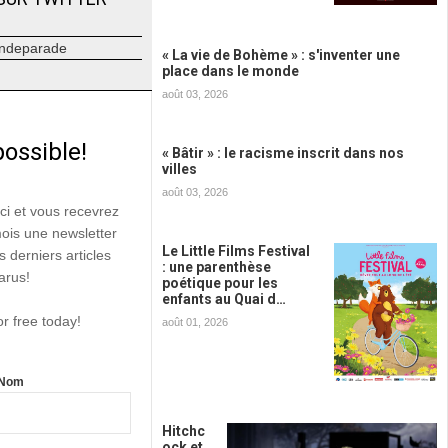
ndeparade
« La vie de Bohème » : s'inventer une
place dans le monde
août 03, 2026
possible!
« Bâtir » : le racisme inscrit dans nos
villes
août 03, 2026
ici et vous recevrez
mois une newsletter
Le Little Films Festival
s derniers articles
: une parenthèse
arus!
poétique pour les
enfants au Quai d…
or free today!
août 01, 2026
Nom
Hitchc
ock et