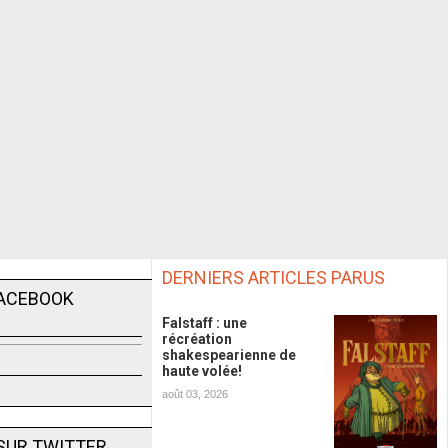
DERNIERS ARTICLES PARUS
FACEBOOK
Falstaff : une
récréation
shakespearienne de
haute volée!
août 03, 2026
SUR TWITTER