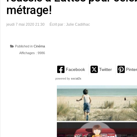
métrage!
jeudi 7 mai 2020 21:30
Écrit par : Julie Cadilhac
Published in
Cinéma
Affichages : 9986
Facebook
Twitter
Pinte
powered by
social2s