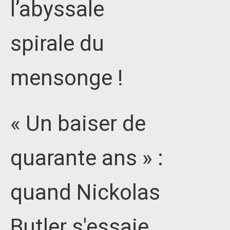
l’abyssale
spirale du
mensonge !
« Un baiser de
quarante ans » :
quand Nickolas
Butler s'essaie