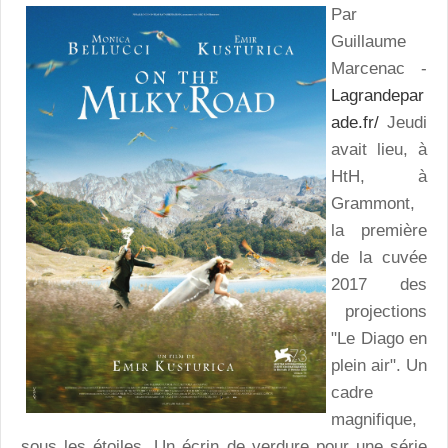
Par
Guillaume
Marcenac -
Lagrandepar
ade.fr/
Jeudi
avait lieu, à
HtH, à
Grammont,
la première
de la cuvée
2017 des
projections
"Le Diago en
plein air". Un
cadre
magnifique,
sous les étoiles. Un écrin de verdure pour une série