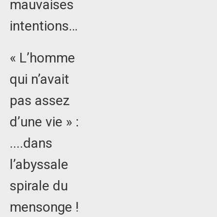
mauvaises
intentions…
« L’homme
qui n’avait
pas assez
d’une vie » :
....dans
l’abyssale
spirale du
mensonge !