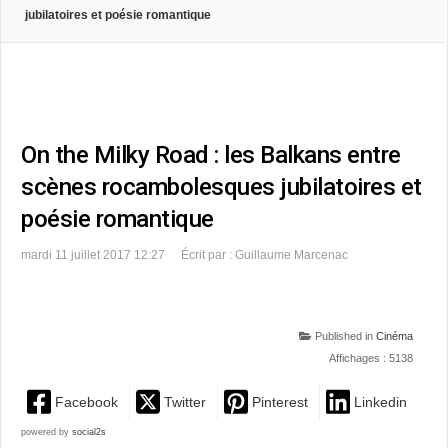
jubilatoires et poésie romantique
On the Milky Road : les Balkans entre
scènes rocambolesques jubilatoires et
poésie romantique
mardi 11 juillet 2017 12:27
Écrit par : Guillaume Marcenac
Published in
Cinéma
Affichages : 5138
Facebook
Twitter
Pinterest
Linkedin
powered by
social2s