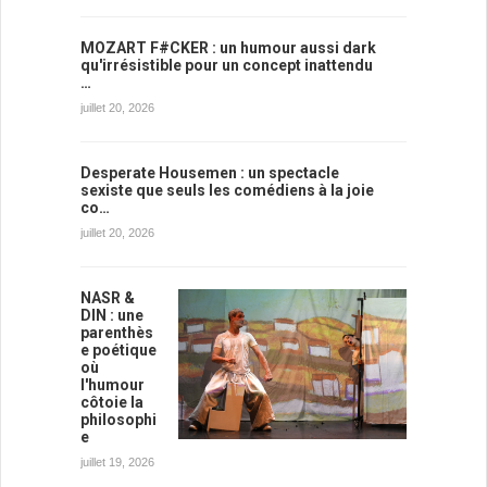
MOZART F#CKER : un humour aussi dark
qu'irrésistible pour un concept inattendu
…
juillet 20, 2026
Desperate Housemen : un spectacle
sexiste que seuls les comédiens à la joie
co…
juillet 20, 2026
NASR &
DIN : une
parenthès
e poétique
où
l'humour
côtoie la
philosophi
e
juillet 19, 2026