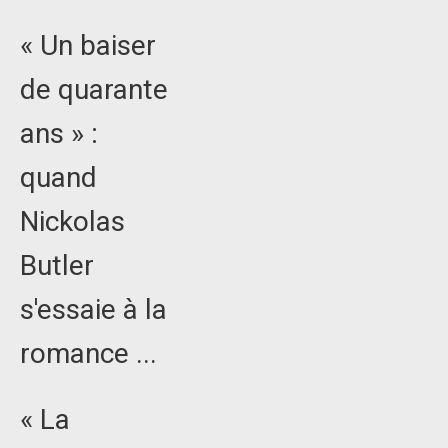
« Un baiser
de quarante
ans » :
quand
Nickolas
Butler
s'essaie à la
romance ...
« La