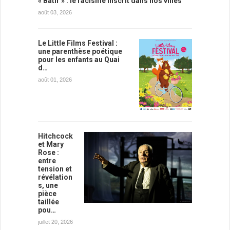
« Bâtir » : le racisme inscrit dans nos villes
août 03, 2026
Le Little Films Festival :
une parenthèse poétique
pour les enfants au Quai
d…
août 01, 2026
Hitchcock
et Mary
Rose :
entre
tension et
révélation
s, une
pièce
taillée
pou…
juillet 20, 2026