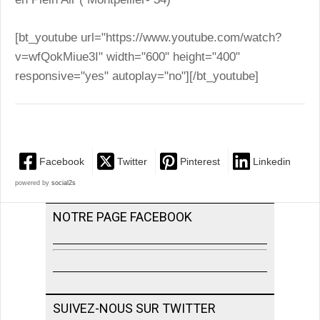
[bt_youtube url="https://www.youtube.com/watch?
v=wfQokMiue3I" width="600" height="400"
responsive="yes" autoplay="no"][/bt_youtube]
Facebook
Twitter
Pinterest
Linkedin
powered by
social2s
NOTRE PAGE FACEBOOK
SUIVEZ-NOUS SUR TWITTER