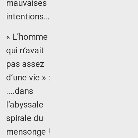
mauvaises
intentions…
« L’homme
qui n’avait
pas assez
d’une vie » :
....dans
l’abyssale
spirale du
mensonge !