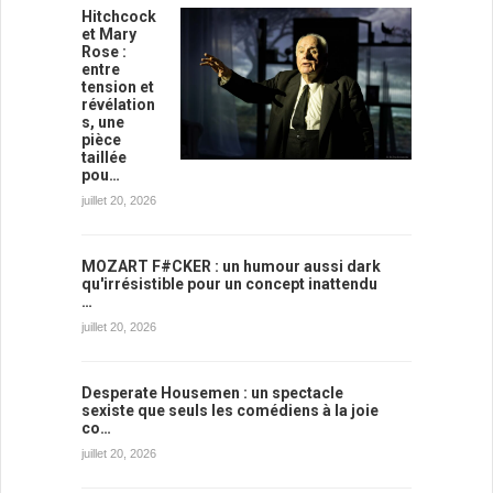
Hitchcock
et Mary
Rose :
entre
tension et
révélation
s, une
pièce
taillée
pou…
juillet 20, 2026
MOZART F#CKER : un humour aussi dark
qu'irrésistible pour un concept inattendu
…
juillet 20, 2026
Desperate Housemen : un spectacle
sexiste que seuls les comédiens à la joie
co…
juillet 20, 2026