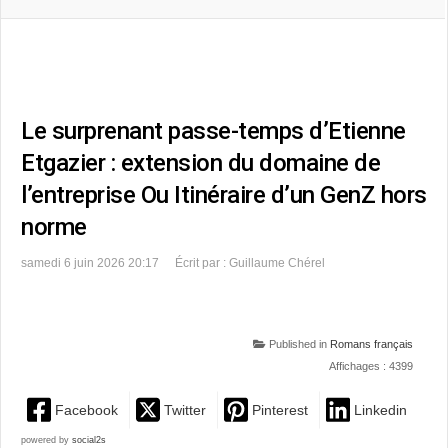
Le surprenant passe-temps d’Etienne
Etgazier : extension du domaine de
l’entreprise Ou Itinéraire d’un GenZ hors
norme
samedi 6 juin 2026 20:17
Écrit par : Guillaume Chérel
Published in
Romans français
Affichages : 4399
Facebook
Twitter
Pinterest
Linkedin
powered by
social2s