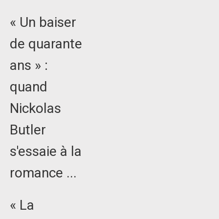
« Un baiser
de quarante
ans » :
quand
Nickolas
Butler
s'essaie à la
romance ...
« La