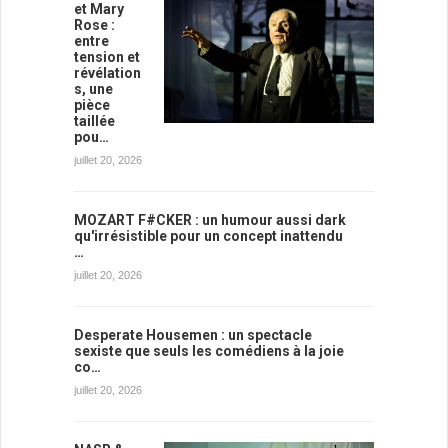
et Mary
Rose :
entre
tension et
révélation
s, une
pièce
taillée
pou…
juillet 20, 2026
MOZART F#CKER : un humour aussi dark
qu'irrésistible pour un concept inattendu
…
juillet 20, 2026
Desperate Housemen : un spectacle
sexiste que seuls les comédiens à la joie
co…
juillet 20, 2026