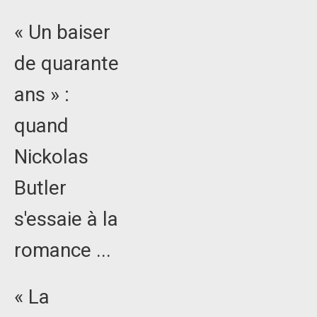
« Un baiser
de quarante
ans » :
quand
Nickolas
Butler
s'essaie à la
romance ...
« La