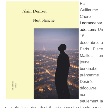
Par
Guillaume
Chérel -
Lagrandepar
ade.com/
Un
18
décembre, à
Paris, Place
Maillot, un
jeune
burkinabé,
prénommé
Désiré,
découvre
non
seulement la
capitale française, dont il a si souvent entendu parler,