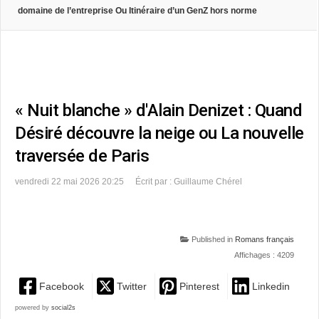
domaine de l’entreprise Ou Itinéraire d’un GenZ hors norme
« Nuit blanche » d'Alain Denizet : Quand
Désiré découvre la neige ou La nouvelle
traversée de Paris
vendredi 22 mai 2026 20:25
Écrit par : Guillaume Chérel
Published in
Romans français
Affichages : 4209
Facebook
Twitter
Pinterest
Linkedin
powered by
social2s