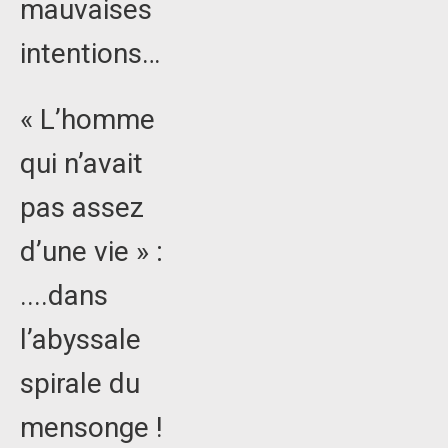
mauvaises
intentions…
« L’homme
qui n’avait
pas assez
d’une vie » :
....dans
l’abyssale
spirale du
mensonge !