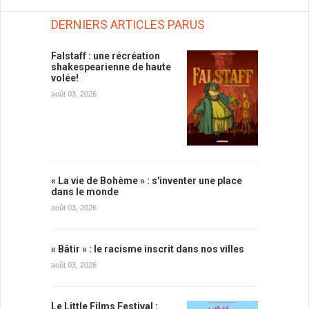
DERNIERS ARTICLES PARUS
Falstaff : une récréation
shakespearienne de haute
volée!
août 03, 2026
« La vie de Bohème » : s'inventer une place
dans le monde
août 03, 2026
« Bâtir » : le racisme inscrit dans nos villes
août 03, 2026
Le Little Films Festival :