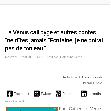
La Vénus callipyge et autres contes :
"ne dîtes jamais "Fontaine, je ne boirai
pas de ton eau."
mercredi 11 mai 2016 14:07
Écrit par : Catherine Verne
Published in
Romans français
Affichages : 5414
Facebook
Twitter
Pinterest
Linkedin
powered by
social2s
Par Catherine Verne -