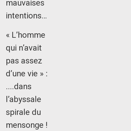
mauvaises
intentions…
« L’homme
qui n’avait
pas assez
d’une vie » :
....dans
l’abyssale
spirale du
mensonge !