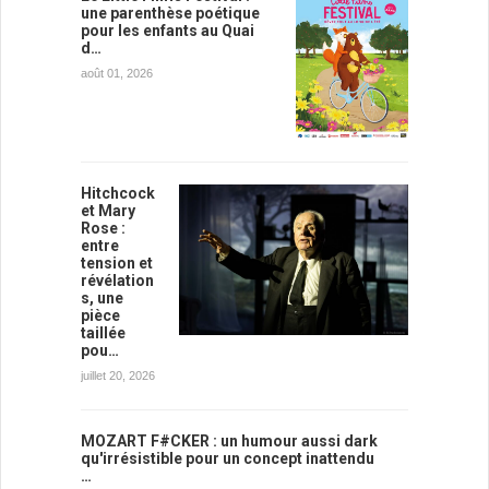
une parenthèse poétique
pour les enfants au Quai
d…
août 01, 2026
Hitchcock
et Mary
Rose :
entre
tension et
révélation
s, une
pièce
taillée
pou…
juillet 20, 2026
MOZART F#CKER : un humour aussi dark
qu'irrésistible pour un concept inattendu
…