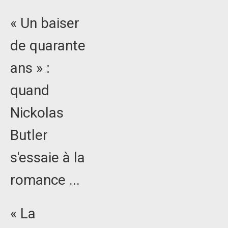
« Un baiser
de quarante
ans » :
quand
Nickolas
Butler
s'essaie à la
romance ...
« La