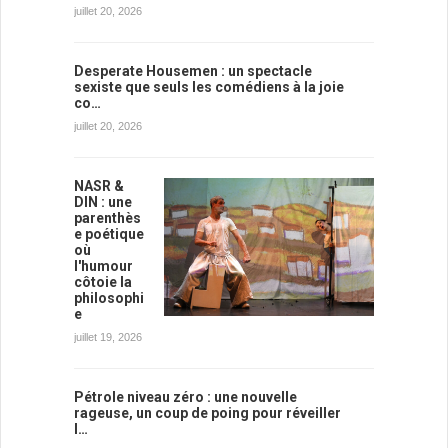
juillet 20, 2026
Desperate Housemen : un spectacle
sexiste que seuls les comédiens à la joie
co…
juillet 20, 2026
NASR &
DIN : une
parenthès
e poétique
où
l'humour
côtoie la
philosophi
e
juillet 19, 2026
Pétrole niveau zéro : une nouvelle
rageuse, un coup de poing pour réveiller
l…