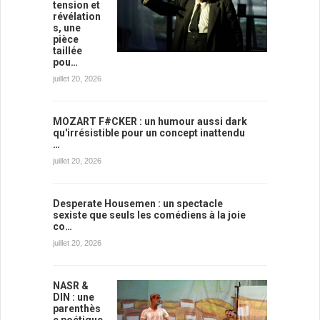
tension et
révélation
s, une
pièce
taillée
pou…
juillet 20, 2026
MOZART F#CKER : un humour aussi dark
qu'irrésistible pour un concept inattendu
…
juillet 20, 2026
Desperate Housemen : un spectacle
sexiste que seuls les comédiens à la joie
co…
juillet 20, 2026
NASR &
DIN : une
parenthès