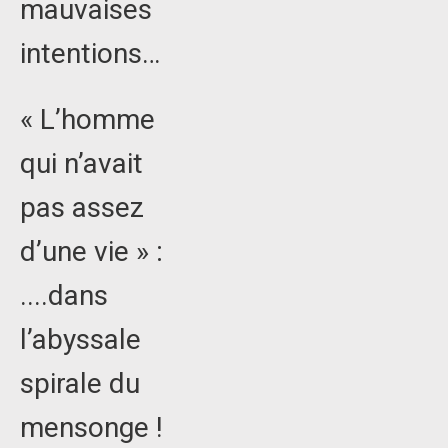
mauvaises
intentions…
« L’homme
qui n’avait
pas assez
d’une vie » :
....dans
l’abyssale
spirale du
mensonge !