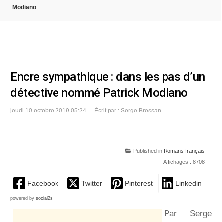
Modiano
Encre sympathique : dans les pas d’un
détective nommé Patrick Modiano
jeudi 10 octobre 2019 05:24
Écrit par : Serge Bressan
Published in
Romans français
Affichages : 8708
Facebook
Twitter
Pinterest
Linkedin
powered by
social2s
Par Serge