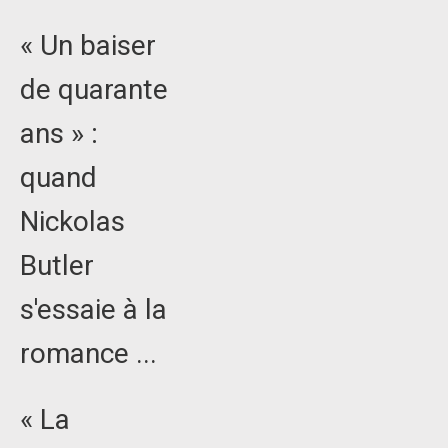
« Un baiser
de quarante
ans » :
quand
Nickolas
Butler
s'essaie à la
romance ...
« La