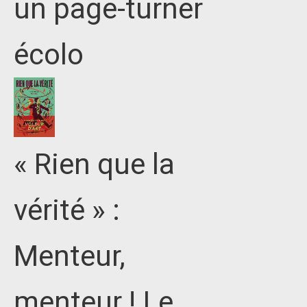
un page-turner
écolo
« Rien que la
vérité » :
Menteur,
menteur ! Le