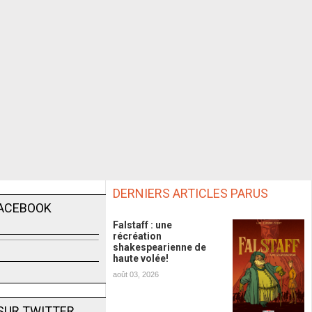
DERNIERS ARTICLES PARUS
FACEBOOK
Falstaff : une
récréation
shakespearienne de
haute volée!
août 03, 2026
SUR TWITTER