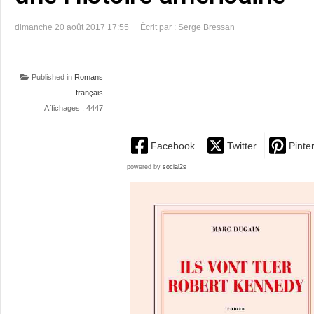
dimanche 20 août 2017 17:55
Écrit par : Serge Bressan
Published in
Romans
français
Affichages : 4447
Facebook
Twitter
Pinte
powered by
social2s