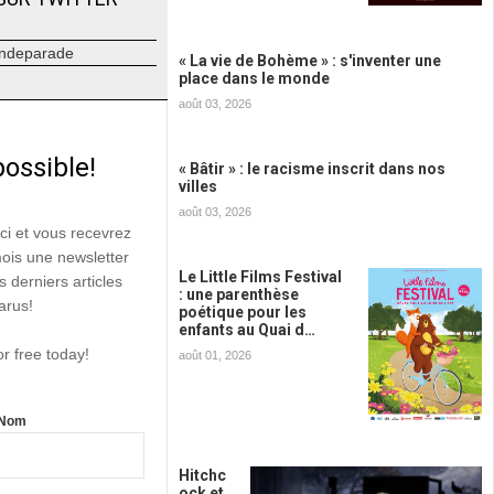
ndeparade
« La vie de Bohème » : s'inventer une
place dans le monde
août 03, 2026
possible!
« Bâtir » : le racisme inscrit dans nos
villes
août 03, 2026
ici et vous recevrez
mois une newsletter
Le Little Films Festival
s derniers articles
: une parenthèse
arus!
poétique pour les
enfants au Quai d…
or free today!
août 01, 2026
Nom
Hitchc
ock et