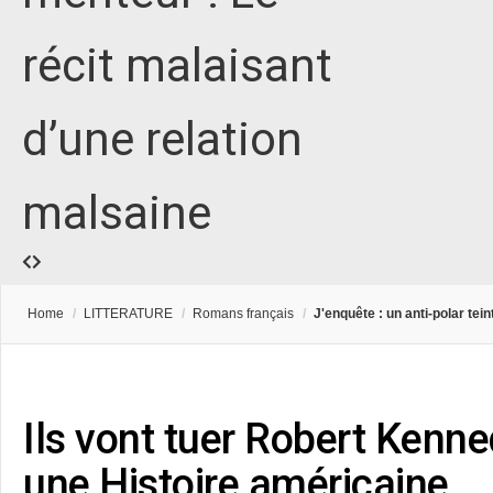
récit malaisant
d’une relation
malsaine
Home
/
LITTERATURE
/
Romans français
/
J'enquête : un anti-polar tei
Ils vont tuer Robert Kenn
une Histoire américaine