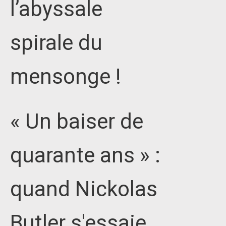
l’abyssale
spirale du
mensonge !
« Un baiser de
quarante ans » :
quand Nickolas
Butler s'essaie