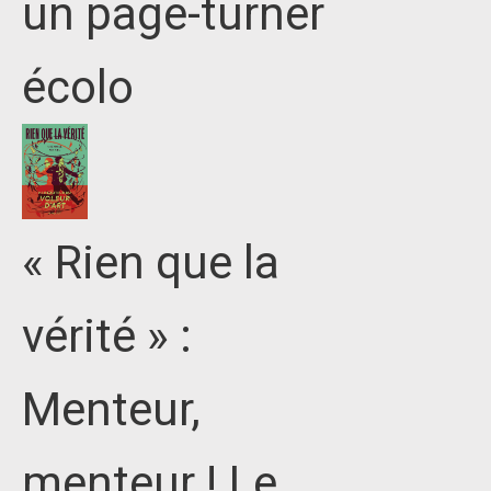
un page-turner
écolo
« Rien que la
vérité » :
Menteur,
menteur ! Le