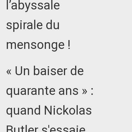
l’abyssale
spirale du
mensonge !
« Un baiser de
quarante ans » :
quand Nickolas
Butler s'essaie