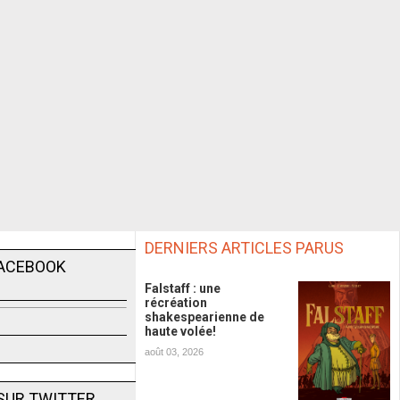
DERNIERS ARTICLES PARUS
FACEBOOK
Falstaff : une
récréation
shakespearienne de
haute volée!
août 03, 2026
SUR TWITTER