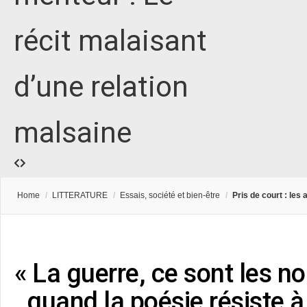
récit malaisant
d’une relation
malsaine
Home
/
LITTERATURE
/
Essais, société et bien-être
/
Pris de court : le
« La guerre, ce sont les n
..quand la poésie résiste à