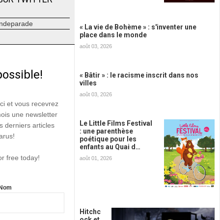
ndeparade
« La vie de Bohème » : s'inventer une
place dans le monde
août 03, 2026
possible!
« Bâtir » : le racisme inscrit dans nos
villes
août 03, 2026
ici et vous recevrez
mois une newsletter
Le Little Films Festival
s derniers articles
: une parenthèse
arus!
poétique pour les
enfants au Quai d…
or free today!
août 01, 2026
Nom
Hitchc
ock et