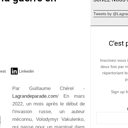
Tweets by @Lagra
C'est 
Inscrivez-vous 
deux fois par 
rest
Linkedin
répertoriant le
p
Par Guillaume Chérel -
Sign up f
Lagrandeparade.com
/ En mars
2022, un mois après le début de
l'invasion russe, un auteur
méconnu, Volodymyr Vakulenko,
qui passe pour un marginal dans