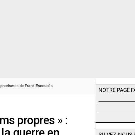
s aphorismes de Frank Escoubès
NOTRE PAGE 
oms propres » :
 la guerre en
SUIVEZ-NOUS 