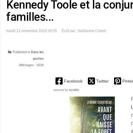
Kennedy Toole et la conju
familles...
mardi 12 novembre 2019 20:55
Écrit par : Guillaume Chérel
Published in
Dans les
poches
Affichages : 3539
Facebook
Twitter
Pinte
powered by
social2s