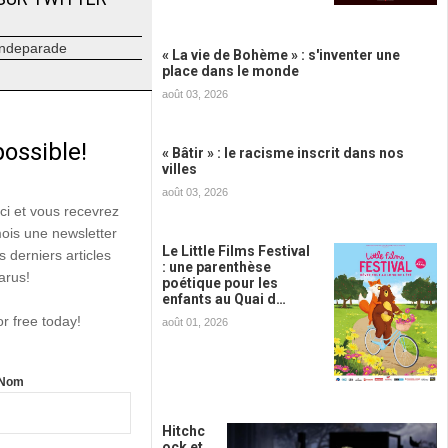
ndeparade
« La vie de Bohème » : s'inventer une
place dans le monde
août 03, 2026
possible!
« Bâtir » : le racisme inscrit dans nos
villes
août 03, 2026
ici et vous recevrez
mois une newsletter
Le Little Films Festival
s derniers articles
: une parenthèse
arus!
poétique pour les
enfants au Quai d…
or free today!
août 01, 2026
Nom
Hitchc
ock et