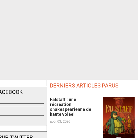
DERNIERS ARTICLES PARUS
FACEBOOK
Falstaff : une
récréation
shakespearienne de
haute volée!
août 03, 2026
SUR TWITTER