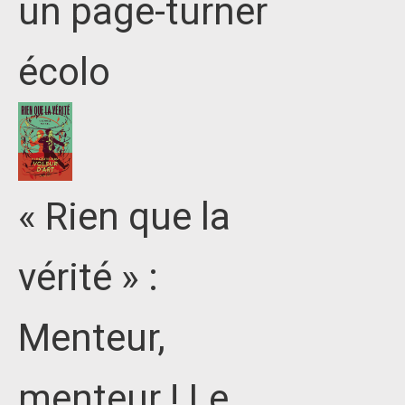
un page-turner
écolo
« Rien que la
vérité » :
Menteur,
menteur ! Le