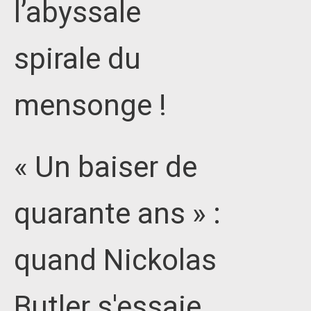
l’abyssale
spirale du
mensonge !
« Un baiser de
quarante ans » :
quand Nickolas
Butler s'essaie