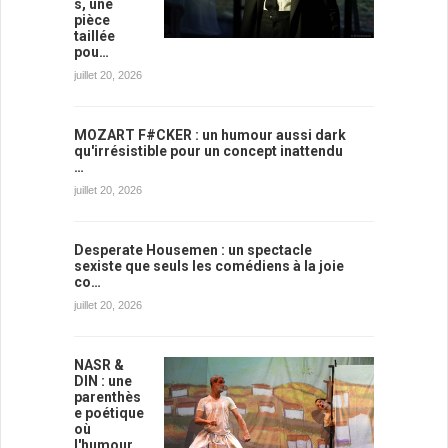
s, une
pièce
taillée
pou…
juillet 20, 2026
MOZART F#CKER : un humour aussi dark
qu'irrésistible pour un concept inattendu
…
juillet 20, 2026
Desperate Housemen : un spectacle
sexiste que seuls les comédiens à la joie
co…
juillet 20, 2026
NASR &
DIN : une
parenthès
e poétique
où
l'humour