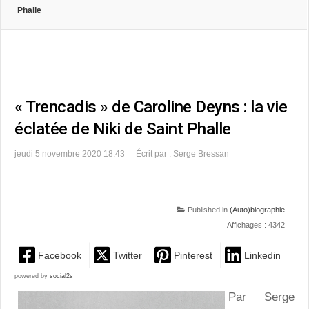
Phalle
« Trencadis » de Caroline Deyns : la vie
éclatée de Niki de Saint Phalle
jeudi 5 novembre 2020 18:43
Écrit par : Serge Bressan
Published in
(Auto)biographie
Affichages : 4342
Facebook
Twitter
Pinterest
Linkedin
powered by
social2s
Par Serge