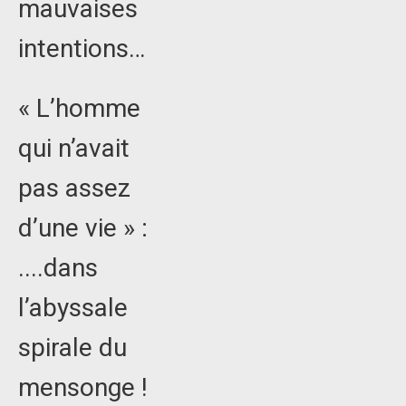
mauvaises
intentions…
« L’homme
qui n’avait
pas assez
d’une vie » :
....dans
l’abyssale
spirale du
mensonge !