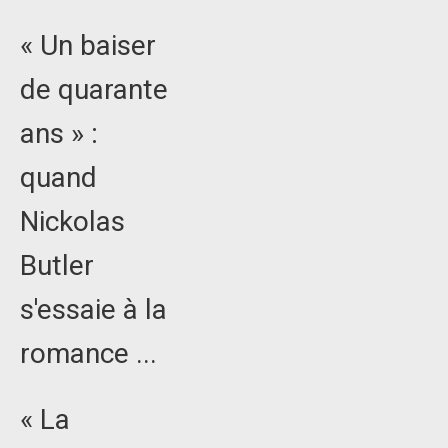
« Un baiser
de quarante
ans » :
quand
Nickolas
Butler
s'essaie à la
romance ...
« La