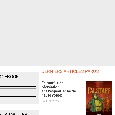
DERNIERS ARTICLES PARUS
FACEBOOK
Falstaff : une
récréation
shakespearienne de
haute volée!
août 03, 2026
SUR TWITTER