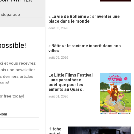
ndeparade
« La vie de Bohème » : s'inventer une
place dans le monde
août 03, 2026
possible!
« Bâtir » : le racisme inscrit dans nos
villes
août 03, 2026
ici et vous recevrez
mois une newsletter
Le Little Films Festival
s derniers articles
: une parenthèse
arus!
poétique pour les
enfants au Quai d…
or free today!
août 01, 2026
Nom
Hitchc
ock et