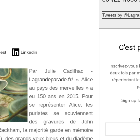
Tweets by @Lagra
C'est 
rest
Linkedin
Inscrivez-vous 
Par Julie Cadilhac -
deux fois par 
Lagrandeparade.fr
/ « Alice
répertoriant le
p
au pays des merveilles » a
eu 150 ans en 2015. Pour
Sign up f
se représenter Alice, les
puristes se souviennent
des gravures de John
 Rackham, la majorité garde en mémoire
1), des grands yeux bleus et du diadème