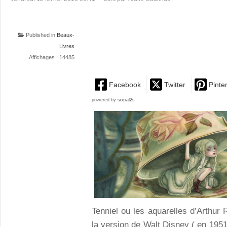
Published in
Beaux-
Livres
Affichages : 14485
Facebook
Twitter
Pinte
powered by
social2s
Tenniel ou les aquarelles d’Arthur
la version de Walt Disney ( en 195