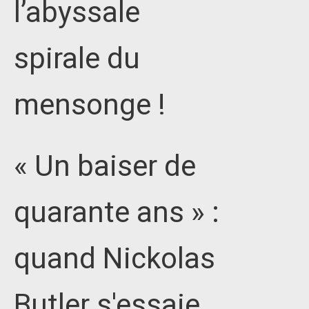
l’abyssale
spirale du
mensonge !
« Un baiser de
quarante ans » :
quand Nickolas
Butler s'essaie