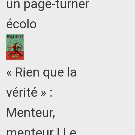
un page-turner
écolo
« Rien que la
vérité » :
Menteur,
menteur ! Le