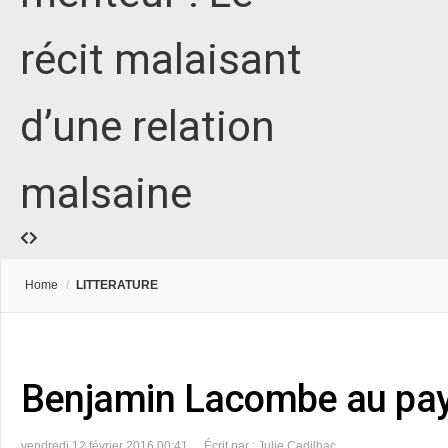
récit malaisant
d’une relation
malsaine
Home
/
LITTERATURE
Benjamin Lacombe au pay
vendredi 12 février 2016 00:41
Écrit par : Julie Cadilhac