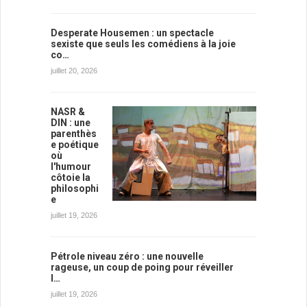
Desperate Housemen : un spectacle
sexiste que seuls les comédiens à la joie
co…
juillet 20, 2026
NASR &
DIN : une
parenthès
e poétique
où
l'humour
côtoie la
philosophi
e
juillet 19, 2026
Pétrole niveau zéro : une nouvelle
rageuse, un coup de poing pour réveiller
l…
juillet 19, 2026