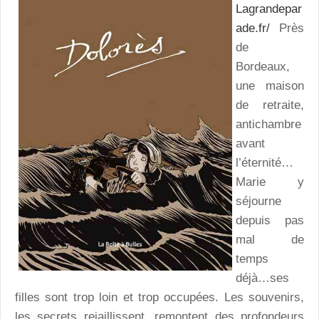
Lagrandepar
ade.fr/
Près
de
Bordeaux,
une maison
de retraite,
antichambre
avant
l’éternité…
Marie y
séjourne
depuis pas
mal de
temps
déjà…ses
filles sont trop loin et trop occupées. Les souvenirs,
les secrets rejaillissent, remontent des profondeurs