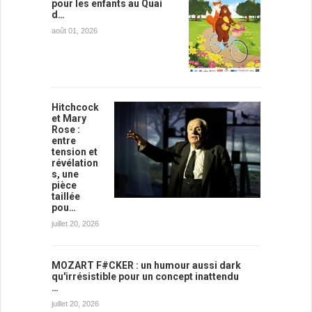
pour les enfants au Quai
d…
août 01, 2026
Hitchcock
et Mary
Rose :
entre
tension et
révélation
s, une
pièce
taillée
pou…
juillet 20, 2026
MOZART F#CKER : un humour aussi dark
qu'irrésistible pour un concept inattendu
…
juillet 20, 2026