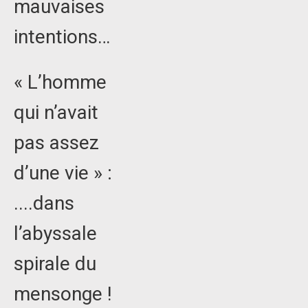
mauvaises
intentions…
« L’homme
qui n’avait
pas assez
d’une vie » :
....dans
l’abyssale
spirale du
mensonge !