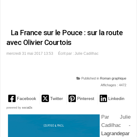
La France sur le Pouce : sur la route
avec Olivier Courtois
mercredi 31 mai 2017 13:53
Écrit par : Julie Cadilhac
Published in
Roman graphique
Affichages : 4472
Facebook
Twitter
Pinterest
Linkedin
powered by
social2s
Par Julie
Cadilhac -
Lagrandepar