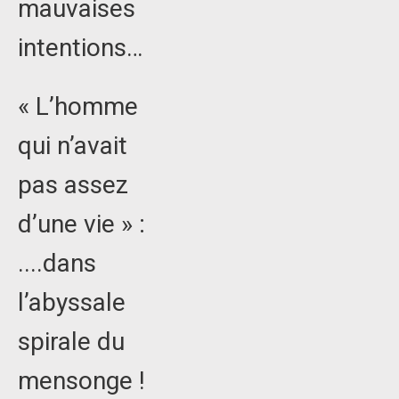
mauvaises
intentions…
« L’homme
qui n’avait
pas assez
d’une vie » :
....dans
l’abyssale
spirale du
mensonge !