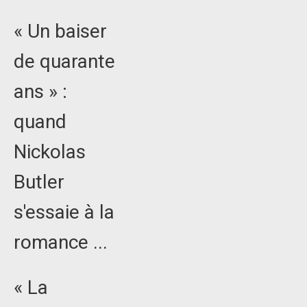
« Un baiser
de quarante
ans » :
quand
Nickolas
Butler
s'essaie à la
romance ...
« La