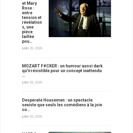
et Mary
Rose :
entre
tension et
révélation
s, une
pièce
taillée
pou…
juillet 20, 2026
MOZART F#CKER : un humour aussi dark
qu'irrésistible pour un concept inattendu
…
juillet 20, 2026
Desperate Housemen : un spectacle
sexiste que seuls les comédiens à la joie
co…
juillet 20, 2026