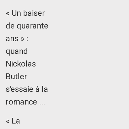
« Un baiser
de quarante
ans » :
quand
Nickolas
Butler
s'essaie à la
romance ...
« La