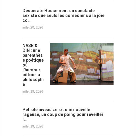
Desperate Housemen : un spectacle
sexiste que seuls les comédiens à la joie
co…
juillet 20, 2026
NASR &
DIN : une
parenthès
e poétique
où
l'humour
côtoie la
philosophi
e
juillet 19, 2026
Pétrole niveau zéro : une nouvelle
rageuse, un coup de poing pour réveiller
l…
juillet 19, 2026