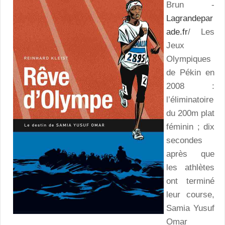
Brun -
Lagrandepar
ade.fr
/ Les
Jeux
Olympiques
de Pékin en
2008 :
l’éliminatoire
du 200m plat
féminin ; dix
secondes
après que
les athlètes
ont terminé
leur course,
Samia Yusuf
Omar