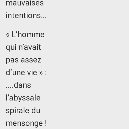
mauvaises
intentions…
« L’homme
qui n’avait
pas assez
d’une vie » :
....dans
l’abyssale
spirale du
mensonge !