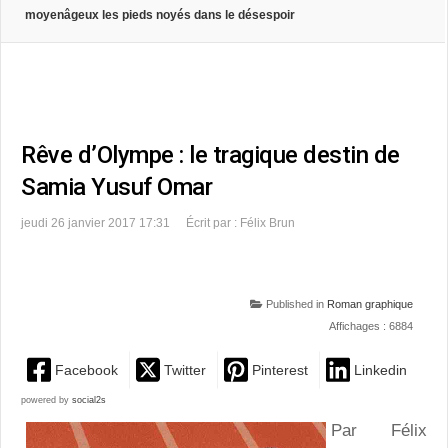
moyenâgeux les pieds noyés dans le désespoir
Rêve d’Olympe : le tragique destin de
Samia Yusuf Omar
jeudi 26 janvier 2017 17:31
Écrit par : Félix Brun
Published in
Roman graphique
Affichages : 6884
Facebook
Twitter
Pinterest
Linkedin
powered by
social2s
Par Félix