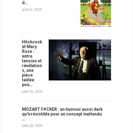
d…
août 01, 2026
Hitchcock
et Mary
Rose :
entre
tension et
révélation
s, une
pièce
taillée
pou…
juillet 20, 2026
MOZART F#CKER : un humour aussi dark
qu'irrésistible pour un concept inattendu
…
juillet 20, 2026