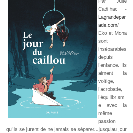
Par Julie
Cadilhac -
Lagrandepar
ade.com
/
Eko et Mona
sont
inséparables
depuis
l'enfance. Ils
aiment la
voltige,
l'acrobatie,
l'équilibrism
e avec la
même
passion
qu'ils se jurent de ne jamais se séparer...jusqu'au jour