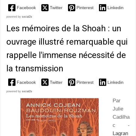
Facebook
Twitter
Pinterest
Linkedin
powered by
social2s
Les mémoires de la Shoah : un
ouvrage illustré remarquable qui
rappelle l'immense nécessité de
la transmission
Facebook
Twitter
Pinterest
Linkedin
powered by
social2s
Par
Julie
Cadilha
c -
Lagran