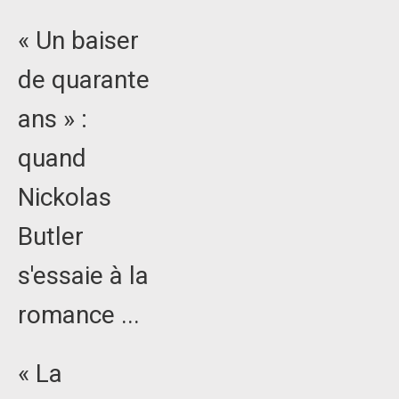
« Un baiser
de quarante
ans » :
quand
Nickolas
Butler
s'essaie à la
romance ...
« La