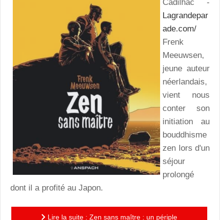
Cadilhac -
Lagrandepar
ade.com/
Frenk
Meeuwsen,
jeune auteur
néerlandais,
vient nous
conter son
initiation au
bouddhisme
zen lors d'un
séjour
prolongé
dont il a profité au Japon.
Lire la suite : Zen sans maître : un périple