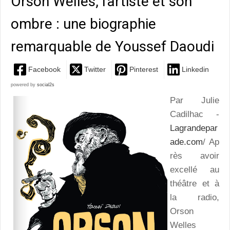
Orson Welles, l'artiste et son
ombre : une biographie
remarquable de Youssef Daoudi
Facebook
Twitter
Pinterest
Linkedin
powered by
social2s
Par Julie
Cadilhac -
Lagrandepar
ade.com
/ Ap
rès avoir
excellé au
théâtre et à
la radio,
Orson
Welles