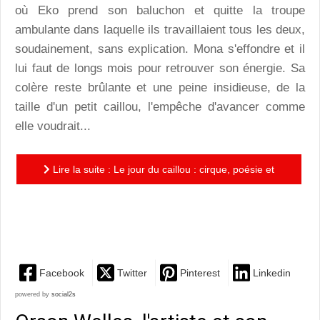
où Eko prend son baluchon et quitte la troupe
ambulante dans laquelle ils travaillaient tous les deux,
soudainement, sans explication. Mona s'effondre et il
lui faut de longs mois pour retrouver son énergie. Sa
colère reste brûlante et une peine insidieuse, de la
taille d'un petit caillou, l'empêche d'avancer comme
elle voudrait...
Lire la suite : Le jour du caillou : cirque, poésie et
résilience pour deux circassiens emprisonnés dans
leurs...
Facebook
Twitter
Pinterest
Linkedin
powered by
social2s