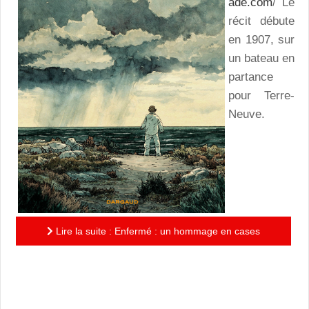
ade.com
/ Le
récit débute
en 1907, sur
un bateau en
partance
pour Terre-
Neuve.
Lire la suite : Enfermé : un hommage en cases
soignées à Mathurin Réto, mort dans un bagne pour
enfants en France...