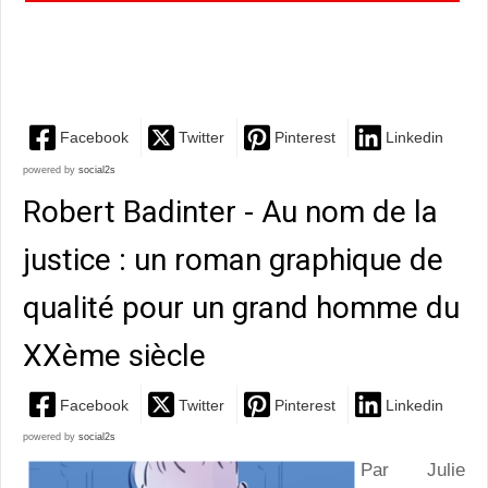
ouvrage illustré remarquable qui rappelle l'immense
nécessité de la...
Facebook
Twitter
Pinterest
Linkedin
powered by
social2s
Robert Badinter - Au nom de la
justice : un roman graphique de
qualité pour un grand homme du
XXème siècle
Facebook
Twitter
Pinterest
Linkedin
powered by
social2s
Par Julie