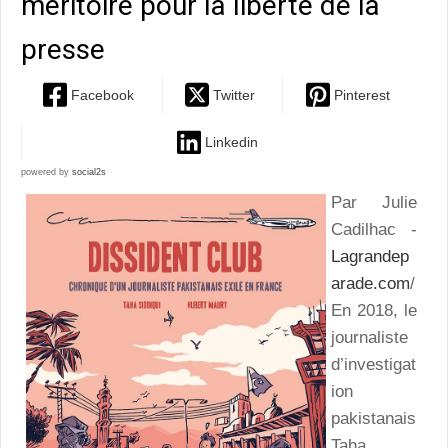
méritoire pour la liberté de la
presse
Facebook
Twitter
Pinterest
Linkedin
powered by
social2s
Par Julie
Cadilhac -
Lagrandep
arade.com
/
En 2018, le
journaliste
d’investigat
ion
pakistanais
Taha