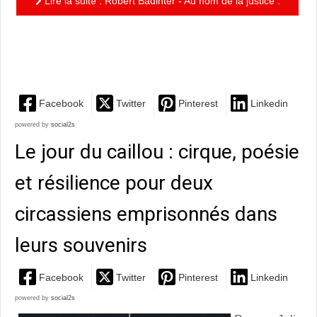
Lire la suite : Robert Badinter - Au nom de la justice :
un roman graphique de qualité pour un grand homme
du...
Facebook
Twitter
Pinterest
Linkedin
powered by
social2s
Le jour du caillou : cirque, poésie
et résilience pour deux
circassiens emprisonnés dans
leurs souvenirs
Facebook
Twitter
Pinterest
Linkedin
powered by
social2s