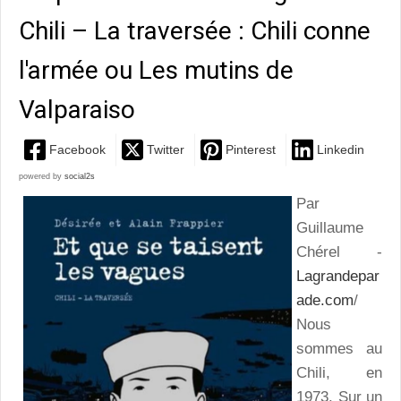
Chili – La traversée : Chili conne
l'armée ou Les mutins de
Valparaiso
Facebook
Twitter
Pinterest
Linkedin
powered by
social2s
Par
Guillaume
Chérel -
Lagrandepar
ade.com
/
Nous
sommes au
Chili, en
1973. Sur un