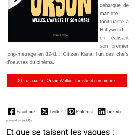
débarque de
manière
tonitruante à
Hollywood
en réalisant
son premier
long-métrage en 1941 : Citizen Kane, l'un des chefs
d'oeuvres du cinéma.
Lire la suite : Orson Welles, l'artiste et son ombre :
une biographie remarquable de Youssef Daoudi
Facebook
Twitter
Pinterest
Linkedin
powered by
social2s
Et que se taisent les vagues :