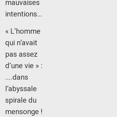
mauvaises
intentions…
« L’homme
qui n’avait
pas assez
d’une vie » :
....dans
l’abyssale
spirale du
mensonge !