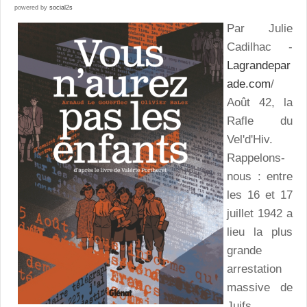
powered by
social2s
Par Julie
Cadilhac -
Lagrandepar
ade.com
/
Août 42, la
Rafle du
Vel'd'Hiv.
Rappelons-
nous : entre
les 16 et 17
juillet 1942 a
lieu la plus
grande
arrestation
massive de
Juifs