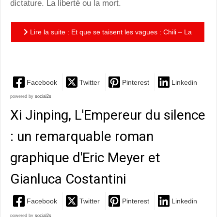
dictature. La liberté ou la mort.
Lire la suite : Et que se taisent les vagues : Chili – La
traversée : Chili conne l'armée ou Les mutins de...
Facebook
Twitter
Pinterest
Linkedin
powered by
social2s
Xi Jinping, L'Empereur du silence
: un remarquable roman
graphique d'Eric Meyer et
Gianluca Costantini
Facebook
Twitter
Pinterest
Linkedin
powered by
social2s