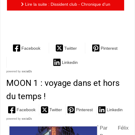
Lire la suite : Dissident club - Chronique d'un
journaliste pakistanais exilé en France : un
remarquable...
Facebook
Twitter
Pinterest
Linkedin
powered by
social2s
MOON 1 : voyage dans et hors
du temps !
Facebook
Twitter
Pinterest
Linkedin
powered by
social2s
Par Félix