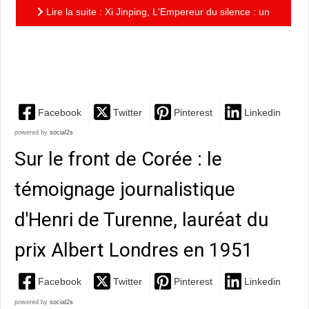
Lire la suite : Xi Jinping, L'Empereur du silence : un
remarquable roman graphique d'Eric Meyer et
Gianluca...
Facebook
Twitter
Pinterest
Linkedin
powered by
social2s
Sur le front de Corée : le
témoignage journalistique
d'Henri de Turenne, lauréat du
prix Albert Londres en 1951
Facebook
Twitter
Pinterest
Linkedin
powered by
social2s