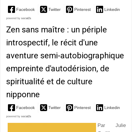
Facebook
Twitter
Pinterest
Linkedin
powered by
social2s
Zen sans maître : un périple
introspectif, le récit d'une
aventure semi-autobiographique
empreinte d'autodérision, de
spiritualité et de culture
nipponne
Facebook
Twitter
Pinterest
Linkedin
powered by
social2s
Par Julie