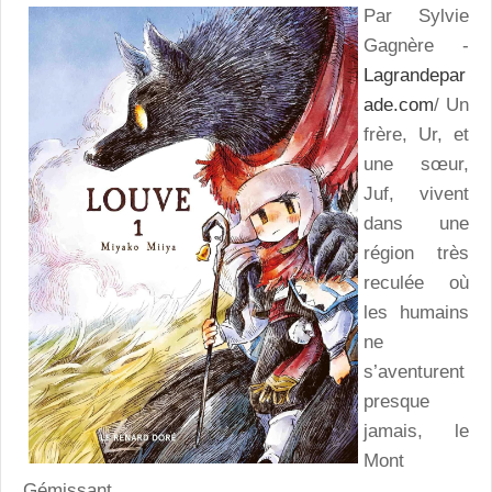
Par Sylvie
Gagnère -
Lagrandepar
ade.com
/ Un
frère, Ur, et
une sœur,
Juf, vivent
dans une
région très
reculée où
les humains
ne
s’aventurent
presque
jamais, le
Mont
Gémissant.