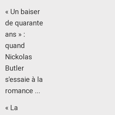
« Un baiser
de quarante
ans » :
quand
Nickolas
Butler
s'essaie à la
romance ...
« La