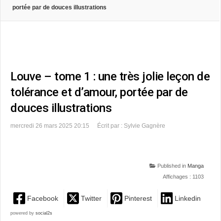
portée par de douces illustrations
Louve – tome 1 : une très jolie leçon de
tolérance et d’amour, portée par de
douces illustrations
mercredi 26 mars 2025 20:15
Écrit par : Sylvie Gagnère
Published in
Manga
Affichages : 1103
Facebook
Twitter
Pinterest
Linkedin
powered by
social2s