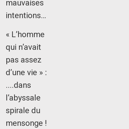
mauvaises
intentions…
« L’homme
qui n’avait
pas assez
d’une vie » :
....dans
l’abyssale
spirale du
mensonge !