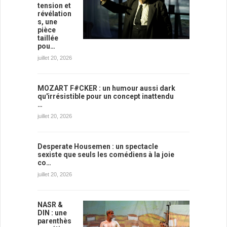
tension et
révélation
s, une
pièce
taillée
pou…
juillet 20, 2026
MOZART F#CKER : un humour aussi dark
qu'irrésistible pour un concept inattendu
…
juillet 20, 2026
Desperate Housemen : un spectacle
sexiste que seuls les comédiens à la joie
co…
juillet 20, 2026
NASR &
DIN : une
parenthès