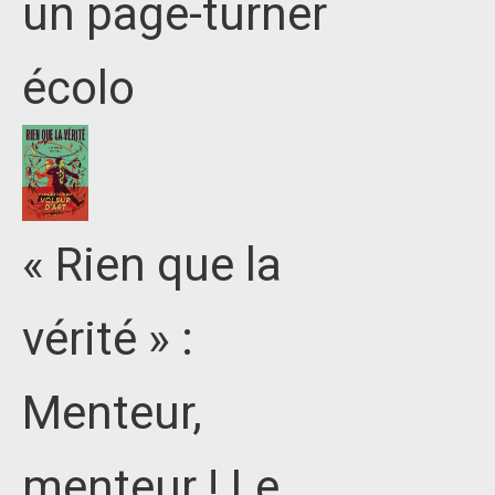
un page-turner
écolo
« Rien que la
vérité » :
Menteur,
menteur ! Le