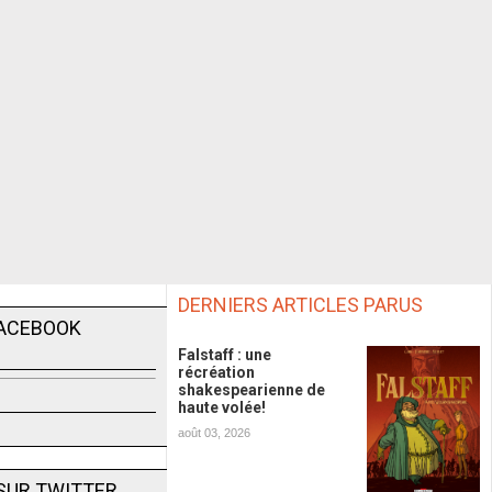
DERNIERS ARTICLES PARUS
FACEBOOK
Falstaff : une
récréation
shakespearienne de
haute volée!
août 03, 2026
SUR TWITTER