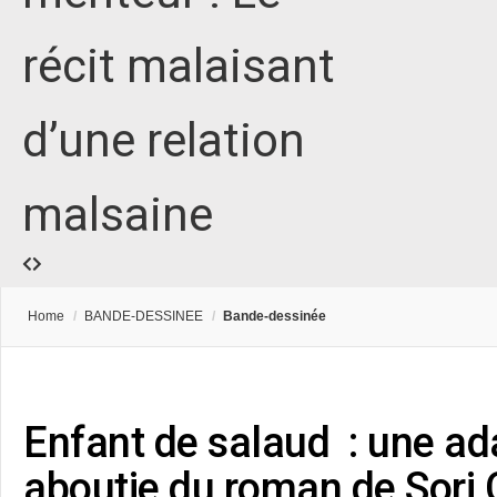
récit malaisant
d’une relation
malsaine
Home
/
BANDE-DESSINEE
/
Bande-dessinée
Enfant de salaud : une ad
aboutie du roman de Sorj