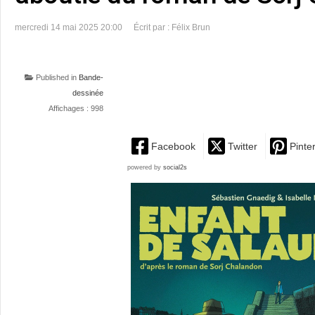
mercredi 14 mai 2025 20:00
Écrit par : Félix Brun
Published in
Bande-
dessinée
Affichages : 998
Facebook
Twitter
Pinte
powered by
social2s