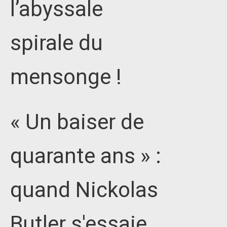
l’abyssale
spirale du
mensonge !
« Un baiser de
quarante ans » :
quand Nickolas
Butler s'essaie