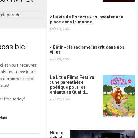
ndeparade
« La vie de Bohème » : s'inventer une
place dans le monde
août 03, 2026
possible!
« Bâtir » : le racisme inscrit dans nos
villes
août 03, 2026
ici et vous recevrez
mois une newsletter
Le Little Films Festival
s derniers articles
: une parenthèse
arus!
poétique pour les
enfants au Quai d…
or free today!
août 01, 2026
Nom
Hitchc
ock et