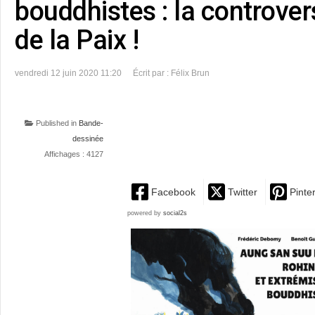
bouddhistes : la controver
de la Paix !
vendredi 12 juin 2020 11:20
Écrit par : Félix Brun
Published in
Bande-
dessinée
Affichages : 4127
Facebook
Twitter
Pinte
powered by
social2s