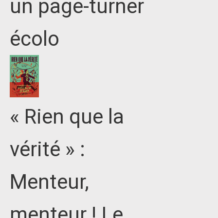
un page-turner
écolo
« Rien que la
vérité » :
Menteur,
menteur ! Le