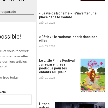
ndeparade
« La vie de Bohème » : s'inventer une
place dans le monde
août 03, 2026
possible!
« Bâtir » : le racisme inscrit dans nos
villes
août 03, 2026
ici et vous recevrez
mois une newsletter
Le Little Films Festival
s derniers articles
: une parenthèse
arus!
poétique pour les
enfants au Quai d…
or free today!
août 01, 2026
Nom
Hitchc
ock et