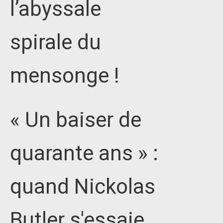
l’abyssale
spirale du
mensonge !
« Un baiser de
quarante ans » :
quand Nickolas
Butler s'essaie