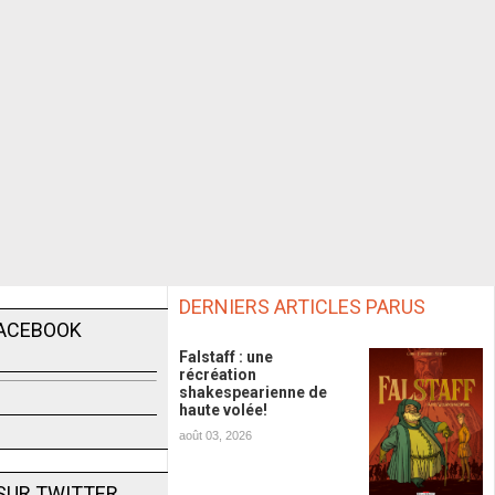
DERNIERS ARTICLES PARUS
FACEBOOK
Falstaff : une
récréation
shakespearienne de
haute volée!
août 03, 2026
SUR TWITTER