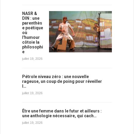
NASR &
DIN : une
parenthès
e poétique
où
l'humour
côtoie la
philosophi
e
juillet 19, 2026
Pétrole niveau zéro : une nouvelle
rageuse, un coup de poing pour réveiller
l…
juillet 19, 2026
Être une femme dans le futur et ailleurs :
une anthologie nécessaire, qui cach…
juillet 19, 2026