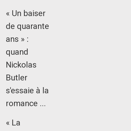
« Un baiser
de quarante
ans » :
quand
Nickolas
Butler
s'essaie à la
romance ...
« La