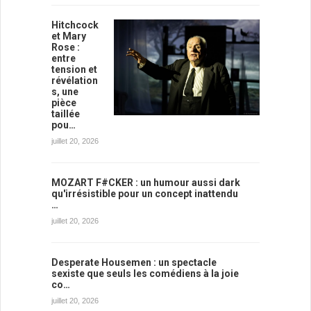
Hitchcock
et Mary
Rose :
entre
tension et
révélation
s, une
pièce
taillée
pou…
juillet 20, 2026
MOZART F#CKER : un humour aussi dark
qu'irrésistible pour un concept inattendu
…
juillet 20, 2026
Desperate Housemen : un spectacle
sexiste que seuls les comédiens à la joie
co…
juillet 20, 2026