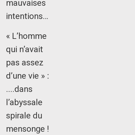
mauvaises
intentions…
« L’homme
qui n’avait
pas assez
d’une vie » :
....dans
l’abyssale
spirale du
mensonge !