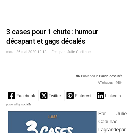
3 cases pour 1 chute : humour
décapant et gags décalés
mardi 26 mai 2020 12:13
Écrit par : Julie Cadilhac
Published in
Bande-dessinée
Affichages : 4604
Facebook
Twitter
Pinterest
Linkedin
powered by
social2s
Par Julie
Cadilhac
-
Lagrandepar